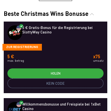
Beste Christmas Wins Bonusse
5 € Gratis-Bonus für die Registrierung bei
SlottyWay Casino
ZUR REGISTRIERUNG
5 €
x75
max. betrag
umsatz
HOLEN
KEIN CODE
Willkommensbonusse und Freispiele bei 1xBet
Casino