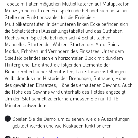
Tabelle mit allen möglichen Multiplikatoren auf Multiplikator-
Münzsymbolen. In der Freispielrunde befindet sich an seiner
Stelle der Funktionszähler für die Freispiel-
Multiplikatorstufen. In der unteren linken Ecke befinden sich
die Schaltfläche i (Auszahlungstabelle) und das Guthaben.
Rechts vom Spielfeld befinden sich 4 Schaltflächen:
Manuelles Starten der Walzen, Starten des Auto-Spins-
Modus, Erhöhen und Verringern des Einsatzes. Unter dem
Spielfeld befindet sich ein horizontaler Block mit dunklem
Hintergrund. Er enthält die folgenden Elemente der
Benutzeroberfläche: Menütasten, Lautstärkeeinstellungen,
Vollbildmodus und Historie der Drehungen, Guthaben, Höhe
des gewählten Einsatzes, Höhe des erhaltenen Gewinns. Auch
die Höhe des Gewinns wird unterhalb des Feldes angezeigt.
Um den Slot schnell zu erlernen, müssen Sie nur 10-15
Minuten aufwenden:
Spielen Sie die Demo, um zu sehen, wie die Auszahlungen
gebildet werden und wie Kaskaden funktionieren.