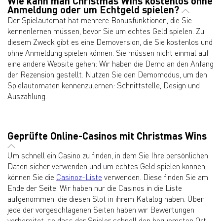
Wie kann man Christmas Wins kostenlos ohne
Anmeldung oder um Echtgeld spielen?
Der Spielautomat hat mehrere Bonusfunktionen, die Sie
kennenlernen müssen, bevor Sie um echtes Geld spielen. Zu
diesem Zweck gibt es eine Demoversion, die Sie kostenlos und
ohne Anmeldung spielen können. Sie müssen nicht einmal auf
eine andere Website gehen: Wir haben die Demo an den Anfang
der Rezension gestellt. Nutzen Sie den Demomodus, um den
Spielautomaten kennenzulernen: Schnittstelle, Design und
Auszahlung.
Geprüfte Online-Casinos mit Christmas Wins
Um schnell ein Casino zu finden, in dem Sie Ihre persönlichen
Daten sicher verwenden und um echtes Geld spielen können,
können Sie die
Casinoz-Liste
verwenden. Diese finden Sie am
Ende der Seite. Wir haben nur die Casinos in die Liste
aufgenommen, die diesen Slot in ihrem Katalog haben. Über
jede der vorgeschlagenen Seiten haben wir Bewertungen
vorbereitet, so dass der Spieler schnell den bequemsten Ort