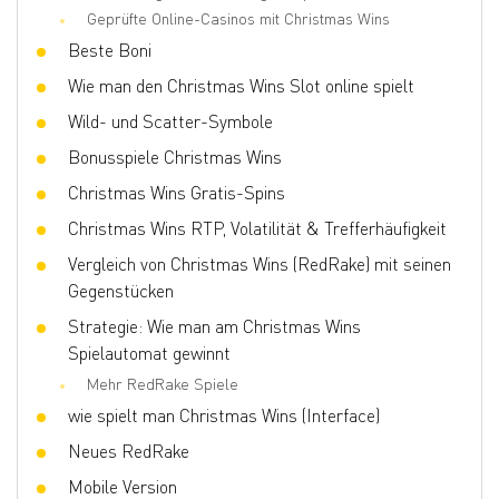
Multiplier, Holy Re-Spin
Geprüfte Online-Casinos mit Christmas Wins
Volatilität
Middle
Beste Boni
3D-Slot
Ja
Wie man den Christmas Wins Slot online spielt
Respins
Ja
Wild- und Scatter-Symbole
Free Spins
Ja
Bonusspiele Christmas Wins
Wettlinie
0.2 - 50
Christmas Wins Gratis-Spins
Christmas Wins RTP, Volatilität & Trefferhäufigkeit
Vergleich von Christmas Wins (RedRake) mit seinen
Gegenstücken
Strategie: Wie man am Christmas Wins
Spielautomat gewinnt
Mehr RedRake Spiele
wie spielt man Christmas Wins (Interface)
Neues RedRake
Mobile Version