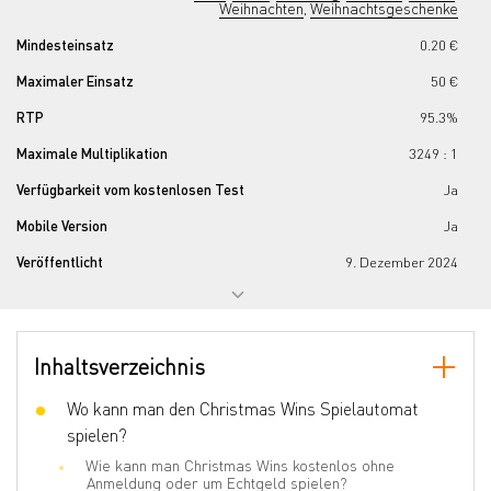
Weihnachten
Weihnachtsgeschenke
,
Mindesteinsatz
0.20 €
Maximaler Einsatz
50 €
RTP
95.3%
Maximale Multiplikation
3249 : 1
Verfügbarkeit vom kostenlosen Test
Ja
Mobile Version
Ja
Veröffentlicht
9. Dezember 2024
Progressiver Jackpot
Nein
Anzahl der Walzen
5
Inhaltsverzeichnis
Jokers
Nein
Scatter
Wo kann man den Christmas Wins Spielautomat
Nein
spielen?
Spiele mit gleichen Chancen
Nein
Wie kann man Christmas Wins kostenlos ohne
Bonusspiele
Free Spins, Bonus Game, Respin,
Anmeldung oder um Echtgeld spielen?