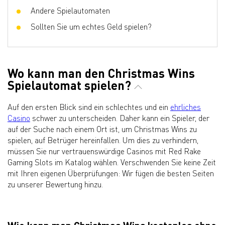
Andere Spielautomaten
Sollten Sie um echtes Geld spielen?
Wo kann man den Christmas Wins
Spielautomat spielen?
Auf den ersten Blick sind ein schlechtes und ein
ehrliches
Casino
schwer zu unterscheiden. Daher kann ein Spieler, der
auf der Suche nach einem Ort ist, um Christmas Wins zu
spielen, auf Betrüger hereinfallen. Um dies zu verhindern,
müssen Sie nur vertrauenswürdige Casinos mit Red Rake
Gaming Slots im Katalog wählen. Verschwenden Sie keine Zeit
mit Ihren eigenen Überprüfungen: Wir fügen die besten Seiten
zu unserer Bewertung hinzu.