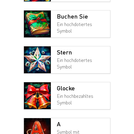
Buchen Sie
Ein hochdotiertes
Symbol
Stern
Ein hochdotiertes
Symbol
Glocke
Ein hochbezahltes
Symbol
A
Symbol mit