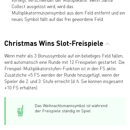
Collect ausgelöst wird, wird das
Multiplikatormünzensymbol aus dem Feld entfernt und ein
neues Symbol fällt auf das frei gewordene Feld.
Christmas Wins Slot-Freispiele
Wenn mehr als 3 Bonussymbole auf ein beliebiges Feld fallen,
wird automatisch eine Runde mit 12 Freispielen gestartet. Die
Freispiel-Multiplikatorstufen-Funktion ist in den FS aktiv.
Zusätzliche +5 FS werden der Runde hinzugefügt, wenn der
Spieler die 2. und 3. Stufe erreicht (d. h. Sie können insgesamt
+10 FS erhalten).
Das Weihnachtsmannsymbol ist während
der Freispiele ständig im Spiel.