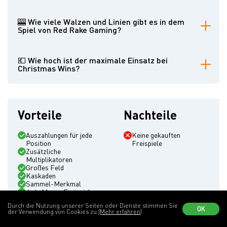
Die Rendite für den Spieler beträgt 95,30 %.
🎰 Wie viele Walzen und Linien gibt es in dem
Spiel von Red Rake Gaming?
Der Online-Slot bietet 5 Walzen in 5 Reihen.
💶 Wie hoch ist der maximale Einsatz bei
Christmas Wins?
Die Spieler können maximal 50 Euro setzen.
Vorteile
Nachteile
Auszahlungen für jede
Keine gekauften
Position
Freispiele
Zusätzliche
Multiplikatoren
Großes Feld
Kaskaden
Sammel-Merkmal
Jede Menge Freispiele
Durch die Nutzung unserer Seiten oder Dienste stimmen Sie
OK
der Verwendung von Cookies zu
(Mehr erfahren)