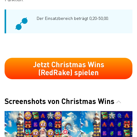
Der Einsatzbereich beträgt 0,20-50,00.
Jetzt Christmas Wins
(RedRake) spielen
Screenshots von Christmas Wins