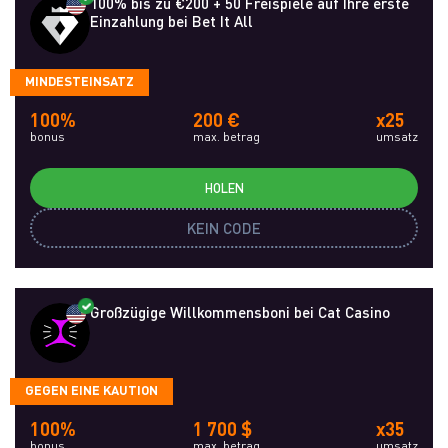
100% bis zu €200 + 50 Freispiele auf Ihre erste
Einzahlung bei Bet It All
MINDESTEINSATZ
100%
200 €
x25
bonus
max. betrag
umsatz
HOLEN
KEIN CODE
Großzügige Willkommensboni bei Cat Casino
GEGEN EINE KAUTION
100%
1 700 $
x35
bonus
max. betrag
umsatz