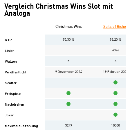
Vergleich Christmas Wins Slot mit
Analoga
Christmas Wins
Sails of Riches
95.30 %
96.20 %
RTP
4096
Linien
5
6
Walzen
9 Dezember 2024
19 Februar 2026
Veröffentlicht
Scatter
Freispiele
Nachdrehen
Joker
3249
10000
Maximalauszahlung