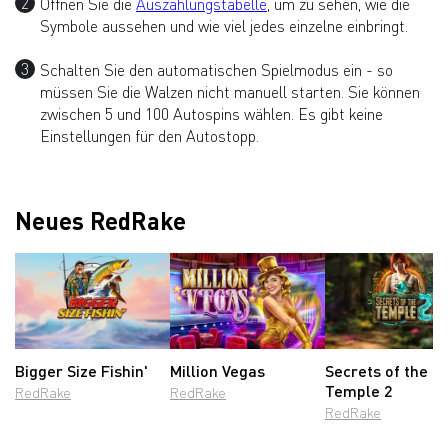
Öffnen Sie die
Auszahlungstabelle
, um zu sehen, wie die
Symbole aussehen und wie viel jedes einzelne einbringt.
Schalten Sie den automatischen Spielmodus ein - so
müssen Sie die Walzen nicht manuell starten. Sie können
zwischen 5 und 100 Autospins wählen. Es gibt keine
Einstellungen für den Autostopp.
Neues RedRake
Bigger Size Fishin'
Million Vegas
Secrets of the
Temple 2
RedRake
RedRake
RedRake