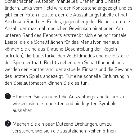
Schaltflächen: Autospin, manuelles Drehen und Einsatz
ändern. Links vom Feld wird der Kontostand angezeigt und es
gibt einen roten i-Button, der die Auszahlungstabelle öffnet.
Am linken Rand des Feldes, gegenüber jeder Reihe, steht die
Anzahl der maximal möglichen Gewinnkombinationen. Am
unteren Rand des Fensters erstreckt sich eine horizontale
Leiste, die die Schaltflächen für das Menü (von hier aus
können Sie eine ausführliche Beschreibung der Regeln
aufrufen), die Lautstärke, den Vollbildmodus und die Historie
der Spiele enthält. Rechts neben dem Schaltflächenblock
werden der Kontostand, der aktuelle Einsatz und die Gewinne
des letzten Spiels angezeigt. Für eine schnelle Einführung in
den Spielautomaten können Sie dies tun:
Studieren Sie zunächst die Auszahlungstabelle, um zu
wissen, wie die teuersten und niedrigsten Symbole
aussehen.
Machen Sie ein paar Dutzend Drehungen, um zu
verstehen, wie sich die zusätzlichen Reihen öffnen.