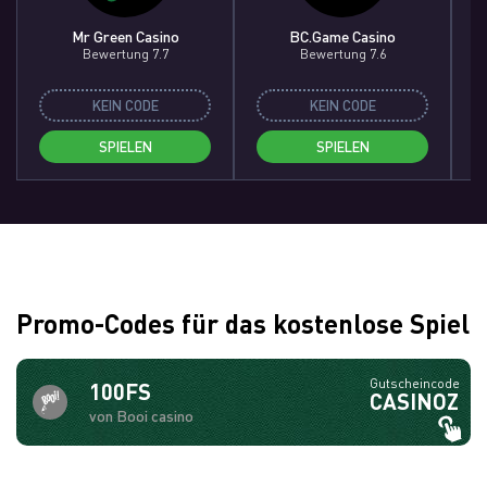
Mr Green Casino
BC.Game Casino
Bewertung 7.7
Bewertung 7.6
KEIN CODE
KEIN CODE
SPIELEN
SPIELEN
Promo-Codes für das kostenlose Spiel
Gutscheincode
100FS
CASINOZ
von Booi casino