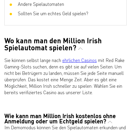
Andere Spielautomaten
Sollten Sie um echtes Geld spielen?
Wo kann man den Million Irish
Spielautomat spielen?
Sie können selbst lange nach
ehrlichen Casinos
mit Red Rake
Gaming-Slots suchen, denn es gibt sie auf vielen Seiten. Um
nicht bei Betrügern zu landen, müssen Sie jede Seite manuell
überprüfen. Das kostet eine Menge Zeit. Aber es gibt eine
Möglichkeit, Million Irish schneller zu spielen: Wählen Sie ein
bereits verifiziertes Casino aus unserer Liste.
Wie kann man Million Irish kostenlos ohne
Anmeldung oder um Echtgeld spielen?
Im Demomodus können Sie den Spielautomaten erkunden und