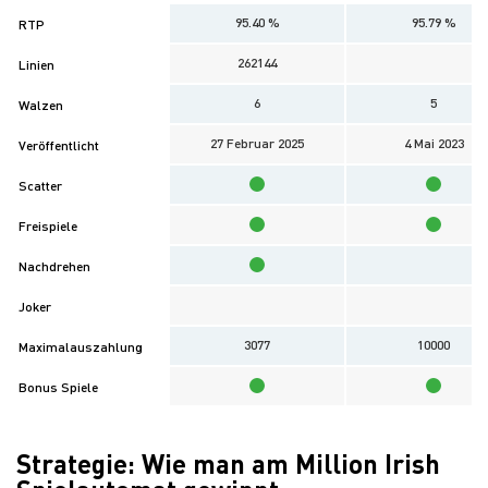
95.40 %
95.79 %
RTP
262144
Linien
6
5
Walzen
27 Februar 2025
4 Mai 2023
Veröffentlicht
Scatter
Freispiele
Nachdrehen
Joker
3077
10000
Maximalauszahlung
Bonus Spiele
Strategie: Wie man am Million Irish