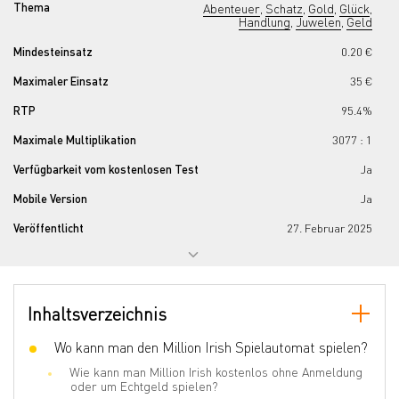
Thema
Abenteuer
Schatz
Gold
Glück
,
,
,
,
Handlung
Juwelen
Geld
,
,
Mindesteinsatz
0.20 €
Maximaler Einsatz
35 €
RTP
95.4%
Maximale Multiplikation
3077 : 1
Verfügbarkeit vom kostenlosen Test
Ja
Mobile Version
Ja
Veröffentlicht
27. Februar 2025
Progressiver Jackpot
Nein
Anzahl der Walzen
6
Inhaltsverzeichnis
Anzahl der Linien
262144
Jokers
Wo kann man den Million Irish Spielautomat spielen?
Nein
Wie kann man Million Irish kostenlos ohne Anmeldung
Scatter
Ja
oder um Echtgeld spielen?