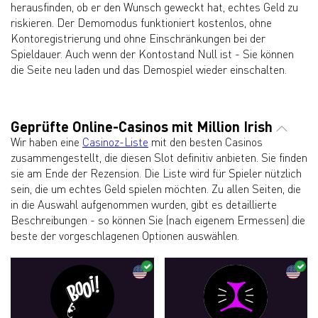
herausfinden, ob er den Wunsch geweckt hat, echtes Geld zu
riskieren. Der Demomodus funktioniert kostenlos, ohne
Kontoregistrierung und ohne Einschränkungen bei der
Spieldauer. Auch wenn der Kontostand Null ist - Sie können
die Seite neu laden und das Demospiel wieder einschalten.
Geprüfte Online-Casinos mit Million Irish
Wir haben eine
Casinoz-Liste
mit den besten Casinos
zusammengestellt, die diesen Slot definitiv anbieten. Sie finden
sie am Ende der Rezension. Die Liste wird für Spieler nützlich
sein, die um echtes Geld spielen möchten. Zu allen Seiten, die
in die Auswahl aufgenommen wurden, gibt es detaillierte
Beschreibungen - so können Sie (nach eigenem Ermessen) die
beste der vorgeschlagenen Optionen auswählen.