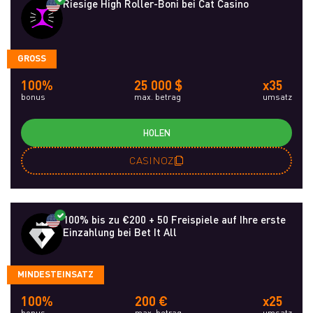
Riesige High Roller-Boni bei Cat Casino
GROSS
100%
25 000 $
x35
bonus
max. betrag
umsatz
HOLEN
CASINOZ
100% bis zu €200 + 50 Freispiele auf Ihre erste
Einzahlung bei Bet It All
MINDESTEINSATZ
100%
200 €
x25
bonus
max. betrag
umsatz