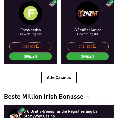
Fresh casino
JVSpinBet Casino
Bewertung 8.5
Bewertung 8.3
CASINOZ
CASINOZ
SPIELEN
SPIELEN
Alle Casinos
Beste Million Irish Bonusse
5 € Gratis-Bonus für die Registrierung bei
SlottyWay Casino