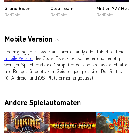
Grand Bison
Cleo Team
Million 777 Hot
RedRake
RedRake
RedRake
Mobile Version
Jeder gängige Browser auf Ihrem Handy oder Tablet lädt die
mobile Version
des Slots. Es startet schneller und benötigt
weniger Speicher als die Computer-Version, so dass auch alte
und Budget-Gadgets zum Spielen geeignet sind. Der Slot ist
für Android- und iOS-Plattformen angepasst.
Andere Spielautomaten