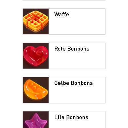
Waffel
Rote Bonbons
Gelbe Bonbons
Lila Bonbons