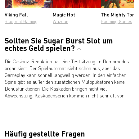
Viking Fall
Magic Hot
The Mighty Toro
Blueprint Gaming
Wazdan
Booming Games
Sollten Sie Sugar Burst Slot um
echtes Geld spielen?
Die Casinoz-Redaktion hat eine Testsitzung im Demomodus
organisiert. Der Spielautomat sieht schön aus, aber das
Gameplay kann schnell langweilig werden. In den einfachen
Spins gibt es außer den zusätzlichen Multiplikatoren keine
Bonusfunktionen. Die Kaskaden bringen nicht viel
Abwechslung. Kaskadenserien kommen nicht sehr oft vor.
Häufig gestellte Fragen