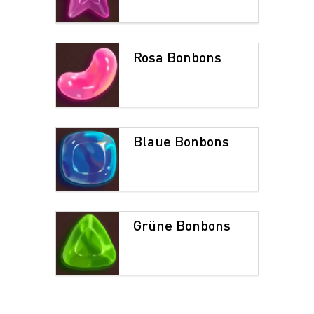
Rosa Bonbons
Blaue Bonbons
Grüne Bonbons