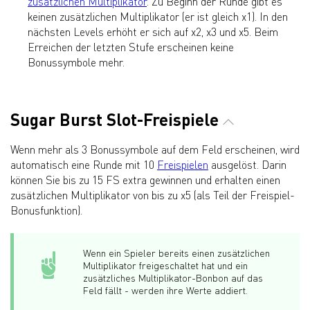
zusätzlichen Multiplikator
. Zu Beginn der Runde gibt es
keinen zusätzlichen Multiplikator (er ist gleich x1). In den
nächsten Levels erhöht er sich auf x2, x3 und x5. Beim
Erreichen der letzten Stufe erscheinen keine
Bonussymbole mehr.
Sugar Burst Slot-Freispiele
Wenn mehr als 3 Bonussymbole auf dem Feld erscheinen, wird
automatisch eine Runde mit 10
Freispielen
ausgelöst. Darin
können Sie bis zu 15 FS extra gewinnen und erhalten einen
zusätzlichen Multiplikator von bis zu x5 (als Teil der Freispiel-
Bonusfunktion).
Wenn ein Spieler bereits einen zusätzlichen
Multiplikator freigeschaltet hat und ein
zusätzliches Multiplikator-Bonbon auf das
Feld fällt - werden ihre Werte addiert.