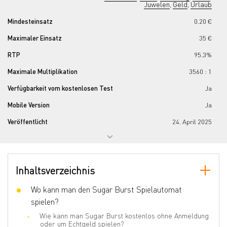
Juwelen
Geld
Urlaub
,
,
Mindesteinsatz
0.20 €
Maximaler Einsatz
35 €
RTP
95.3%
Maximale Multiplikation
3560 : 1
Verfügbarkeit vom kostenlosen Test
Ja
Mobile Version
Ja
Veröffentlicht
24. April 2025
Progressiver Jackpot
Nein
Anzahl der Walzen
6
Inhaltsverzeichnis
Anzahl der Linien
44656
Jokers
Wo kann man den Sugar Burst Spielautomat
Nein
spielen?
Scatter
Nein
Wie kann man Sugar Burst kostenlos ohne Anmeldung
Spiele mit gleichen Chancen
Nein
oder um Echtgeld spielen?