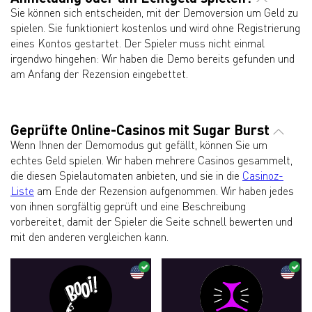
Sie können sich entscheiden, mit der Demoversion um Geld zu
spielen. Sie funktioniert kostenlos und wird ohne Registrierung
eines Kontos gestartet. Der Spieler muss nicht einmal
irgendwo hingehen: Wir haben die Demo bereits gefunden und
am Anfang der Rezension eingebettet.
Geprüfte Online-Casinos mit Sugar Burst
Wenn Ihnen der Demomodus gut gefällt, können Sie um
echtes Geld spielen. Wir haben mehrere Casinos gesammelt,
die diesen Spielautomaten anbieten, und sie in die
Casinoz-
Liste
am Ende der Rezension aufgenommen. Wir haben jedes
von ihnen sorgfältig geprüft und eine Beschreibung
vorbereitet, damit der Spieler die Seite schnell bewerten und
mit den anderen vergleichen kann.