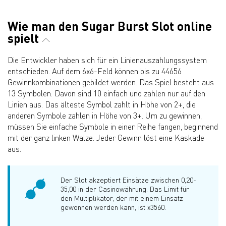
Wie man den Sugar Burst Slot online
spielt
Die Entwickler haben sich für ein Linienauszahlungssystem
entschieden. Auf dem 6x6-Feld können bis zu 44656
Gewinnkombinationen gebildet werden. Das Spiel besteht aus
13 Symbolen. Davon sind 10 einfach und zahlen nur auf den
Linien aus. Das älteste Symbol zahlt in Höhe von 2+, die
anderen Symbole zahlen in Höhe von 3+. Um zu gewinnen,
müssen Sie einfache Symbole in einer Reihe fangen, beginnend
mit der ganz linken Walze. Jeder Gewinn löst eine Kaskade
aus.
Der Slot akzeptiert Einsätze zwischen 0,20-
35,00 in der Casinowährung. Das Limit für
den Multiplikator, der mit einem Einsatz
gewonnen werden kann, ist x3560.