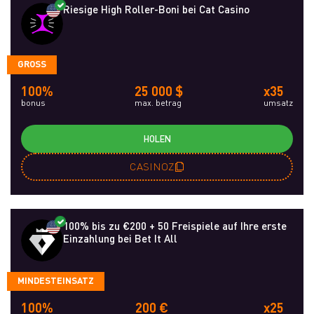
Riesige High Roller-Boni bei Cat Casino
GROSS
100%
25 000 $
x35
bonus
max. betrag
umsatz
HOLEN
CASINOZ
100% bis zu €200 + 50 Freispiele auf Ihre erste
Einzahlung bei Bet It All
MINDESTEINSATZ
100%
200 €
x25