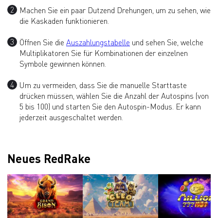
Machen Sie ein paar Dutzend Drehungen, um zu sehen, wie
die Kaskaden funktionieren.
Öffnen Sie die
Auszahlungstabelle
und sehen Sie, welche
Multiplikatoren Sie für Kombinationen der einzelnen
Symbole gewinnen können.
Um zu vermeiden, dass Sie die manuelle Starttaste
drücken müssen, wählen Sie die Anzahl der Autospins (von
5 bis 100) und starten Sie den Autospin-Modus. Er kann
jederzeit ausgeschaltet werden.
Neues RedRake