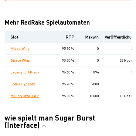
Mehr RedRake Spielautomaten
Slot
RTP
Maxwin
Veröffentlichun
Midas Wins
95.30 %
0
29 
Space Wins
95.30 %
0
28 Novem
Legacy of Athena
96.60 %
894
17 
Lotus Dynasty
96.20 %
2000
5 
Million Dracula 2
95.30 %
10000
13 Dezem
wie spielt man Sugar Burst
(Interface)