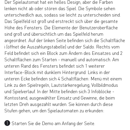
Der Spielautomat hat ein helles Design, aber die Farben
lenken nicht ab oder stören das Spiel. Die Symbole sehen
unterschiedlich aus, sodass sie leicht zu unterscheiden sind.
Das Spielfeld ist groß und erstreckt sich über die gesamte
Höhe des Fensters. Die Elemente der Benutzeroberfläche
sind groß und übersichtlich um das Spielfeld herum
angeordnet. Auf der linken Seite befinden sich die Schaltfläche
i (öffnet die Auszahlungstabelle) und der Saldo. Rechts vom
Feld befindet sich ein Block zum Ändern des Einsatzes und 2
Schaltflächen zum Starten - manuell und automatisch. Am
unteren Rand des Fensters befindet sich 1 weiterer
Interface-Block mit dunklem Hintergrund. Links in der
unteren Ecke befinden sich 4 Schaltflächen: Menü mit einem
Link zu den Spielregeln, Lautstärkeregelung, Vollbildmodus
und Spielverlauf. In der Mitte befinden sich 3 Infoblöcke -
Kontostand, ausgewählter Einsatz und Gewinne, die beim
letzten Dreh ausgezahlt wurden. Sie können durch diese
Stufen gehen, um den Spielautomaten zu erkunden:
Starten Sie die Demo am Anfang der Seite.