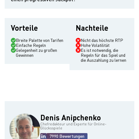
Der Spielautomat Cat Queen verfügt nicht über einen progressiven
Jackpot.
Vorteile
Nachteile
Breite Palette von Tarifen
Nicht das höchste RTP
Einfache Regeln
Hohe Volatilität
Gelegenheit zu großen
Es ist notwendig, die
Gewinnen
Regeln für das Spiel und
die Auszahlung zu lernen
Denis Anipchenko
Chefredakteur und Experte für Online-
Glücksspiele
7990 Bewertungen