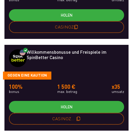
HOLEN
CASINOZ
Willkommensbonusse und Freispiele im
SpinBetter Casino
GEGEN EINE KAUTION
100%
1 500 €
x35
bonus
max. betrag
umsatz
HOLEN
CASINOZRU