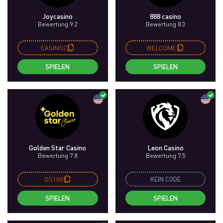
Joycasino
888 casino
Bewertung 9.2
Bewertung 8.3
CASINOZ
WELCOME
SPIELEN
SPIELEN
Golden Star Casino
Leon Casino
Bewertung 7.8
Bewertung 7.5
GS100
KEIN CODE
SPIELEN
SPIELEN