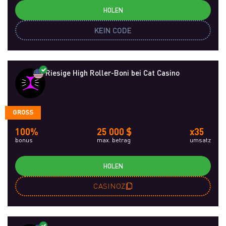
HOLEN
KEIN CODE
Riesige High Roller-Boni bei Cat Casino
GROSS
100%
25 000 $
x35
bonus
max. betrag
umsatz
HOLEN
CASINOZ