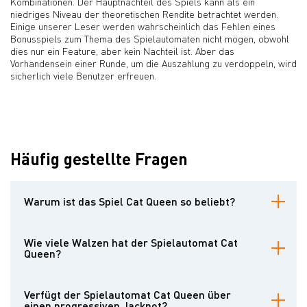
Kombinationen. Der Hauptnachteil des Spiels kann als ein
niedriges Niveau der theoretischen Rendite betrachtet werden.
Einige unserer Leser werden wahrscheinlich das Fehlen eines
Bonusspiels zum Thema des Spielautomaten nicht mögen, obwohl
dies nur ein Feature, aber kein Nachteil ist. Aber das
Vorhandensein einer Runde, um die Auszahlung zu verdoppeln, wird
sicherlich viele Benutzer erfreuen.
Häufig gestellte Fragen
Warum ist das Spiel Cat Queen so beliebt?
Das Spiel Cat Queen richtet sich an Fans des alten Ägyptens.
Wie viele Walzen hat der Spielautomat Cat
Queen?
Das Spiel Cat Queen hat 5 Walzen.
Verfügt der Spielautomat Cat Queen über
einen progressiven Jackpot?