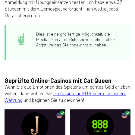
Anmeldung mit Übungseinsätzen testen. Ich habe etwa 3,5
Stunden mit dem Demospiel verbracht - ich wollte jedes
Detail überprüfen.
Dies ist eine großartige Möglichkeit, die
Mechanik in aller Ruhe zu verstehen, ohne
Angst um das Gleichgewicht zu haben.
Geprüfte Online-Casinos mit Cat Queen
Wenn Sie alle Emotionen des Spielens um echtes Geld erleben
wollen, dann wählen Sie
ein Casino für EUR oder eine andere
Währung
und beginnen Sie zu gewinnen!