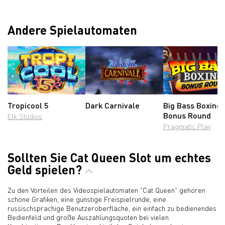
Andere Spielautomaten
Tropicool 5
Dark Carnivale
Big Bass Boxing
Bonus Round
Elk Studios
Pragmatic Play
Sollten Sie Cat Queen Slot um echtes
Geld spielen?
Zu den Vorteilen des Videospielautomaten "Cat Queen" gehören
schöne Grafiken, eine günstige Freispielrunde, eine
russischsprachige Benutzeroberfläche, ein einfach zu bedienendes
Bedienfeld und große Auszahlungsquoten bei vielen