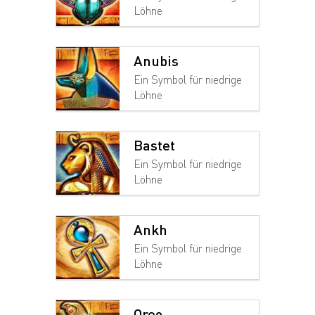
Löhne
Anubis
Ein Symbol für niedrige
Löhne
Bastet
Ein Symbol für niedrige
Löhne
Ankh
Ein Symbol für niedrige
Löhne
Oreo