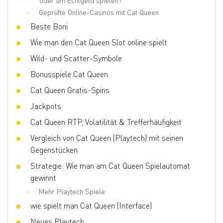
oder um Echtgeld spielen?
Spiele mit gleichen Chancen
Ja
Geprüfte Online-Casinos mit Cat Queen
Beste Boni
Bonusspiele
Free Spins, RTP range, Substitution of
wining symbols, Scatter symbols, Wild
Wie man den Cat Queen Slot online spielt
Volatilität
High
Wild- und Scatter-Symbole
3D-Slot
Nein
Bonusspiele Cat Queen
Respins
Nein
Cat Queen Gratis-Spins
Free Spins
Ja
Jackpots
Wettlinie
0.01 - 20
Cat Queen RTP, Volatilität & Trefferhäufigkeit
Vergleich von Cat Queen (Playtech) mit seinen
Gegenstücken
Strategie: Wie man am Cat Queen Spielautomat
gewinnt
Mehr Playtech Spiele
wie spielt man Cat Queen (Interface)
Neues Playtech