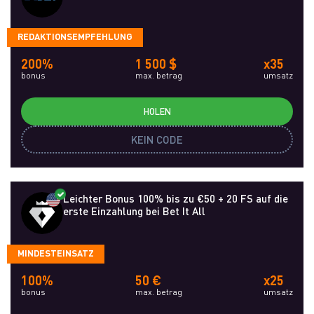
REDAKTIONSEMPFEHLUNG
200%
1 500 $
x35
bonus
max. betrag
umsatz
HOLEN
KEIN CODE
Leichter Bonus 100% bis zu €50 + 20 FS auf die
erste Einzahlung bei Bet It All
MINDESTEINSATZ
100%
50 €
x25
bonus
max. betrag
umsatz