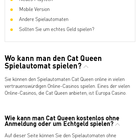
Mobile Version
Andere Spielautomaten
Sollten Sie um echtes Geld spielen?
Wo kann man den Cat Queen
Spielautomat spielen?
Sie können den Spielautomaten Cat Queen online in vielen
vertrauenswürdigen Online-Casinos spielen. Eines der vielen
Online-Casinos, die Cat Queen anbieten, ist Europa Casino.
Wie kann man Cat Queen kostenlos ohne
Anmeldung oder um Echtgeld spielen?
Auf dieser Seite können Sie den Spielautomaten ohne