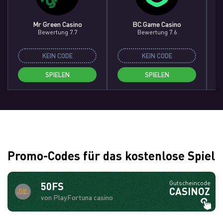
Mr Green Casino
BC.Game Casino
Bewertung 7.7
Bewertung 7.6
KEIN CODE
KEIN CODE
SPIELEN
SPIELEN
Promo-Codes für das kostenlose Spiel
Gutscheincode
50FS
CASINOZ
von PlayFortuna casino