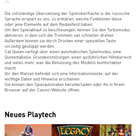
Die vollständige Übersetzung der Spieloberfläche in die russische
Sprache erspart es uns, zu erklären, welche Funktionen diese
oder jene Elemente auf dem Bedienfeld haben.
Um den Spielablauf zu beschleunigen, können Sie den Turbomodus
aktivieren, in dem sich die Trommeln viel schneller drehen.
Außerdem können sie durch Drücken einer speziellen Taste
vorzeitig gestoppt werden.
Cat Queen verfügt über einen automatischen Spielmodus, eine
Quotentabelle, Grundeinstellungen, einen ausführlichen Hilfebereich
und vieles mehr, was die Benutzung des Modells komfortabler
macht.
Vor den Walzen befindet sich eine Informationsleiste, auf der
wichtige Daten und Hinweise erscheinen.
Sie können den Spielautomaten herunterladen oder ihn in Ihrem
Browser auf der Casino-Website öffnen.
Neues Playtech