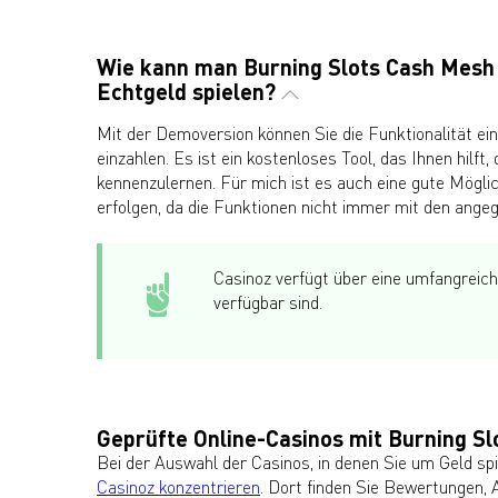
Wie kann man Burning Slots Cash Mesh
Echtgeld spielen?
Mit der Demoversion können Sie die Funktionalität ein
einzahlen. Es ist ein kostenloses Tool, das Ihnen hil
kennenzulernen. Für mich ist es auch eine gute Möglic
erfolgen, da die Funktionen nicht immer mit den ang
Casinoz verfügt über eine umfangrei
verfügbar sind.
Geprüfte Online-Casinos mit Burning S
Bei der Auswahl der Casinos, in denen Sie um Geld sp
Casinoz konzentrieren
. Dort finden Sie Bewertungen,