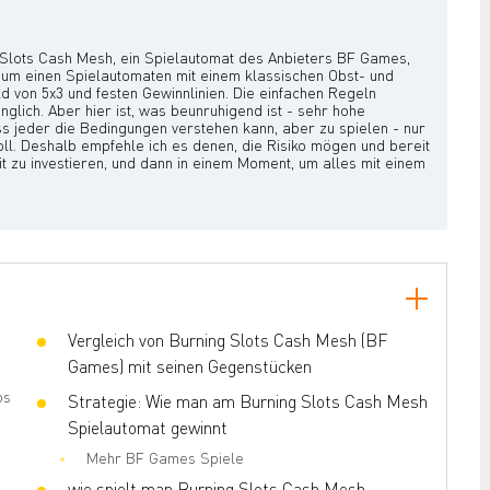
 Slots Cash Mesh, ein Spielautomat des Anbieters BF Games,
h um einen Spielautomaten mit einem klassischen Obst- und
d von 5x3 und festen Gewinnlinien. Die einfachen Regeln
glich. Aber hier ist, was beunruhigend ist - sehr hohe
 dass jeder die Bedingungen verstehen kann, aber zu spielen - nur
ll. Deshalb empfehle ich es denen, die Risiko mögen und bereit
eit zu investieren, und dann in einem Moment, um alles mit einem
Vergleich von Burning Slots Cash Mesh (BF
Games) mit seinen Gegenstücken
Strategie: Wie man am Burning Slots Cash Mesh
Spielautomat gewinnt
Mehr BF Games Spiele
wie spielt man Burning Slots Cash Mesh