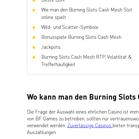
Wie man den Burning Slots Cash Mesh Slot
online spielt
Wild- und Scatter-Symbole
Bonusspiele Burning Slots Cash Mesh
Jackpots
Burning Slots Cash Mesh RTP, Volatilität &
Trefferhäufigkeit
Wo kann man den Burning Slots 
Die Frage der Auswahl eines ehrlichen Casino ist im
von BF Games zu betreiben, sollten nur vertrauenswür
verwendet werden.
Zuverlässige Casinos
bieten trans
Auszahlungen.