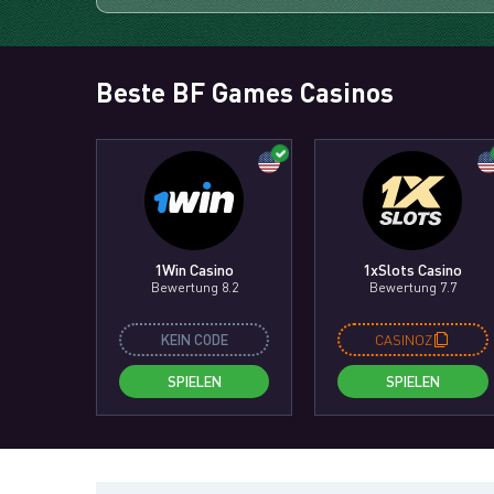
Beste BF Games Casinos
1Win Casino
1xSlots Casino
Bewertung 8.2
Bewertung 7.7
KEIN CODE
CASINOZ
SPIELEN
SPIELEN