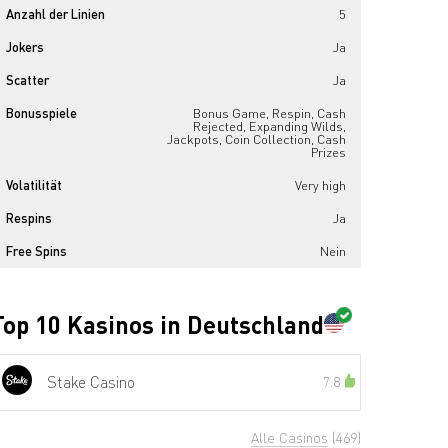
Anzahl der Linien
5
Jokers
Ja
Scatter
Ja
Bonusspiele
Bonus Game, Respin, Cash
Rejected, Expanding Wilds,
Jackpots, Coin Collection, Cash
Prizes
Volatilität
Very high
Respins
Ja
Free Spins
Nein
Top 10 Kasinos in Deutschland
Stake Casino
7.8
Alle Casinos
(469)