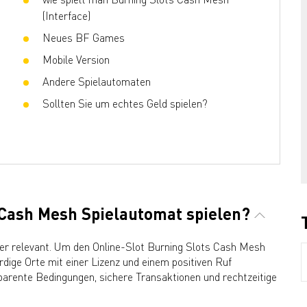
(Interface)
Neues BF Games
Mobile Version
Andere Spielautomaten
Sollten Sie um echtes Geld spielen?
Cash Mesh Spielautomat spielen?
mer relevant. Um den Online-Slot Burning Slots Cash Mesh
dige Orte mit einer Lizenz und einem positiven Ruf
parente Bedingungen, sichere Transaktionen und rechtzeitige