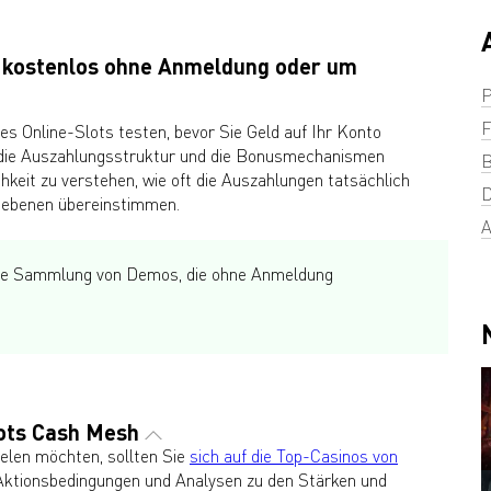
 kostenlos ohne Anmeldung oder um
P
F
es Online-Slots testen, bevor Sie Geld auf Ihr Konto
ft, die Auszahlungsstruktur und die Bonusmechanismen
B
hkeit zu verstehen, wie oft die Auszahlungen tatsächlich
D
egebenen übereinstimmen.
A
che Sammlung von Demos, die ohne Anmeldung
lots Cash Mesh
ielen möchten, sollten Sie
sich auf die Top-Casinos von
 Aktionsbedingungen und Analysen zu den Stärken und