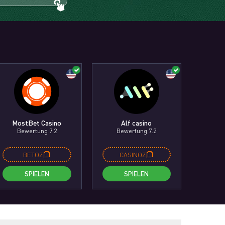
MostBet Casino
Alf casino
Bewertung 7.2
Bewertung 7.2
BETOZ
CASINOZ
SPIELEN
SPIELEN