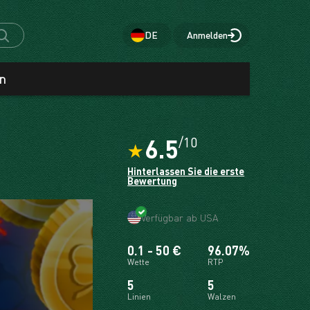
DE
Anmelden
en
6.5
/10
Hinterlassen Sie die erste
Bewertung
Verfügbar ab USA
0.1 - 50 €
96.07%
Wette
RTP
5
5
Linien
Walzen