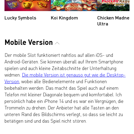
Lucky Symbols
Koi Kingdom
Chicken Madnes
Ultra
Mobile Version
Der mobile Slot funktioniert nahtlos auf allen iOS- und
Android-Geräten. Sie können überall auf Ihrem Smartphone
spielen und auch kleine Zeitabschnitte der Unterhaltung
widmen.
Die mobile Version ist genauso gut wie die Desktop-
Version
, wobei alle Bedienelemente und Funktionen
beibehalten werden. Das macht das Spiel auch auf einem
Telefon mit kleiner Diagonale bequem und komfortabel. Ich
persönlich habe ein iPhone 14 und es war ein Vergnügen, die
Trommeln zu drehen. Der Anbieter hat alle Tasten an den
unteren Rand des Bildschirms verlegt, so dass sie leicht zu
betätigen sind und das Spiel nicht stören.