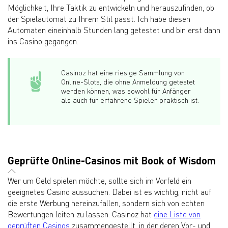
Möglichkeit, Ihre Taktik zu entwickeln und herauszufinden, ob
der Spielautomat zu Ihrem Stil passt. Ich habe diesen
Automaten eineinhalb Stunden lang getestet und bin erst dann
ins Casino gegangen.
Casinoz hat eine riesige Sammlung von
Online-Slots, die ohne Anmeldung getestet
werden können, was sowohl für Anfänger
als auch für erfahrene Spieler praktisch ist.
Geprüfte Online-Casinos mit Book of Wisdom
Wer um Geld spielen möchte, sollte sich im Vorfeld ein
geeignetes Casino aussuchen. Dabei ist es wichtig, nicht auf
die erste Werbung hereinzufallen, sondern sich von echten
Bewertungen leiten zu lassen. Casinoz hat
eine Liste von
geprüften Casinos
zusammengestellt, in der deren Vor- und