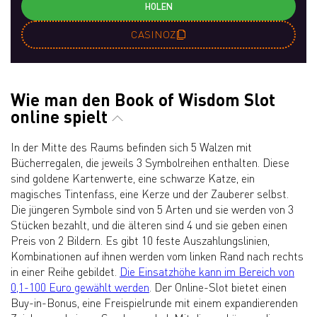
HOLEN
CASINOZ
Wie man den Book of Wisdom Slot
online spielt
In der Mitte des Raums befinden sich 5 Walzen mit
Bücherregalen, die jeweils 3 Symbolreihen enthalten. Diese
sind goldene Kartenwerte, eine schwarze Katze, ein
magisches Tintenfass, eine Kerze und der Zauberer selbst.
Die jüngeren Symbole sind von 5 Arten und sie werden von 3
Stücken bezahlt, und die älteren sind 4 und sie geben einen
Preis von 2 Bildern. Es gibt 10 feste Auszahlungslinien,
Kombinationen auf ihnen werden vom linken Rand nach rechts
in einer Reihe gebildet.
Die Einsatzhöhe kann im Bereich von
0,1-100 Euro gewählt werden
. Der Online-Slot bietet einen
Buy-in-Bonus, eine Freispielrunde mit einem expandierenden