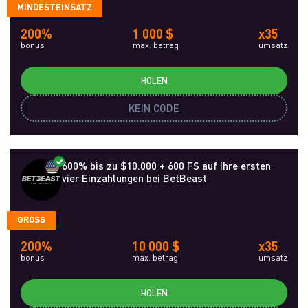
MINDESTEINSATZ
200%
1 000 $
x35
bonus
max. betrag
umsatz
HOLEN
KEIN CODE
600% bis zu $10.000 + 600 FS auf Ihre ersten
vier Einzahlungen bei BetBeast
GROSS
200%
10 000 $
x35
bonus
max. betrag
umsatz
HOLEN