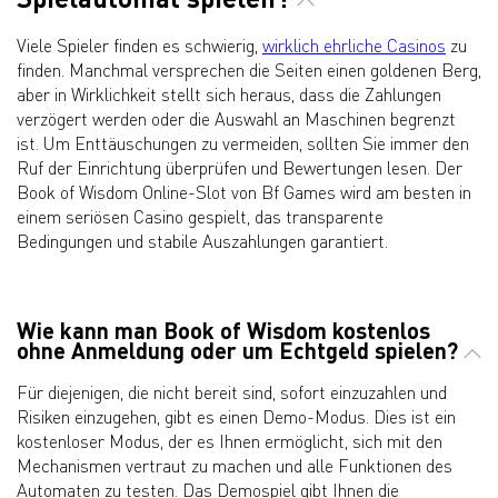
Viele Spieler finden es schwierig,
wirklich ehrliche Casinos
zu
finden. Manchmal versprechen die Seiten einen goldenen Berg,
aber in Wirklichkeit stellt sich heraus, dass die Zahlungen
verzögert werden oder die Auswahl an Maschinen begrenzt
ist. Um Enttäuschungen zu vermeiden, sollten Sie immer den
Ruf der Einrichtung überprüfen und Bewertungen lesen. Der
Book of Wisdom Online-Slot von Bf Games wird am besten in
einem seriösen Casino gespielt, das transparente
Bedingungen und stabile Auszahlungen garantiert.
Wie kann man Book of Wisdom kostenlos
ohne Anmeldung oder um Echtgeld spielen?
Für diejenigen, die nicht bereit sind, sofort einzuzahlen und
Risiken einzugehen, gibt es einen Demo-Modus. Dies ist ein
kostenloser Modus, der es Ihnen ermöglicht, sich mit den
Mechanismen vertraut zu machen und alle Funktionen des
Automaten zu testen. Das Demospiel gibt Ihnen die