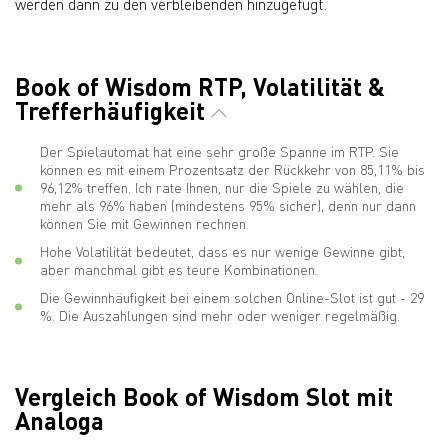
werden dann zu den verbleibenden hinzugefügt.
Book of Wisdom RTP, Volatilität &
Trefferhäufigkeit
Der Spielautomat hat eine sehr große Spanne im RTP. Sie
können es mit einem Prozentsatz der Rückkehr von 85,11% bis
96,12% treffen. Ich rate Ihnen, nur die Spiele zu wählen, die
mehr als 96% haben (mindestens 95% sicher), denn nur dann
können Sie mit Gewinnen rechnen.
Hohe Volatilität bedeutet, dass es nur wenige Gewinne gibt,
aber manchmal gibt es teure Kombinationen.
Die Gewinnhäufigkeit bei einem solchen Online-Slot ist gut - 29
%. Die Auszahlungen sind mehr oder weniger regelmäßig.
Vergleich Book of Wisdom Slot mit
Analoga