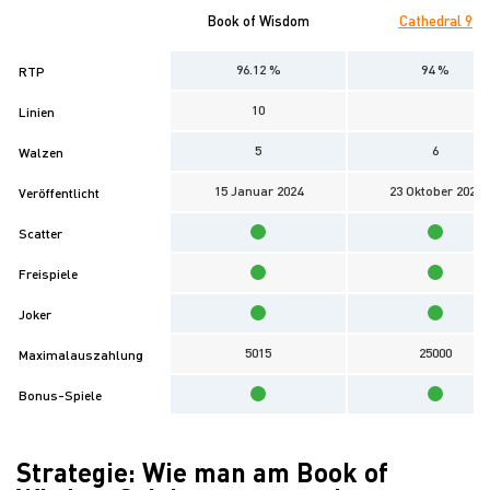
Book of Wisdom
Cathedral 9
96.12 %
94 %
RTP
10
Linien
5
6
Walzen
15 Januar 2024
23 Oktober 2025
Veröffentlicht
Scatter
Freispiele
Joker
5015
25000
Maximalauszahlung
Bonus-Spiele
Strategie: Wie man am Book of