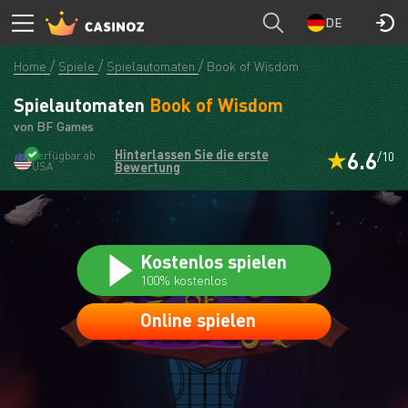
CASINOZ
SPIELEN
DE
Home
Spiele
Spielautomaten
Book of Wisdom
Spielautomaten
Book of Wisdom
von BF Games
Hinterlassen Sie die erste
6.6
Verfügbar ab
/10
USA
Bewertung
Kostenlos spielen
100% kostenlos
Online spielen