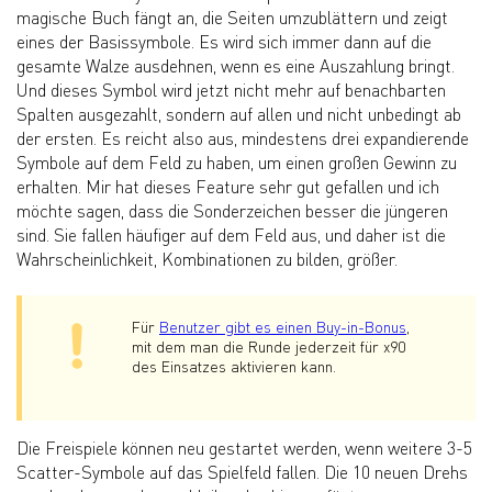
magische Buch fängt an, die Seiten umzublättern und zeigt
eines der Basissymbole. Es wird sich immer dann auf die
gesamte Walze ausdehnen, wenn es eine Auszahlung bringt.
Und dieses Symbol wird jetzt nicht mehr auf benachbarten
Spalten ausgezahlt, sondern auf allen und nicht unbedingt ab
der ersten. Es reicht also aus, mindestens drei expandierende
Symbole auf dem Feld zu haben, um einen großen Gewinn zu
erhalten. Mir hat dieses Feature sehr gut gefallen und ich
möchte sagen, dass die Sonderzeichen besser die jüngeren
sind. Sie fallen häufiger auf dem Feld aus, und daher ist die
Wahrscheinlichkeit, Kombinationen zu bilden, größer.
Für
Benutzer
gibt es einen Buy-in-Bonus
,
mit dem man die Runde jederzeit für x90
des Einsatzes aktivieren kann.
Die Freispiele können neu gestartet werden, wenn weitere 3-5
Scatter-Symbole auf das Spielfeld fallen. Die 10 neuen Drehs