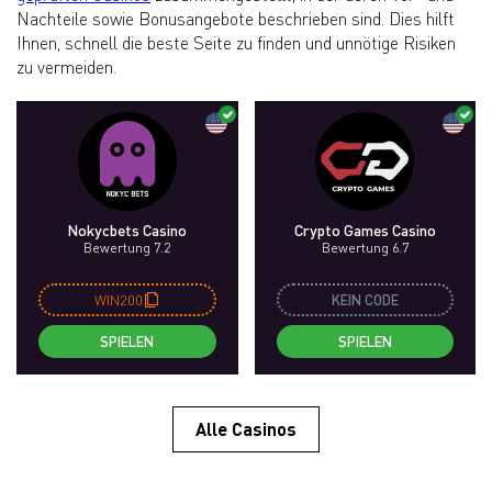
Nachteile sowie Bonusangebote beschrieben sind. Dies hilft
Ihnen, schnell die beste Seite zu finden und unnötige Risiken
zu vermeiden.
Nokycbets Casino
Crypto Games Casino
Bewertung 7.2
Bewertung 6.7
WIN200
KEIN CODE
SPIELEN
SPIELEN
Alle Casinos