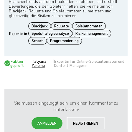
Branchentrends auf dem Laufenden zu bleiben, und erstellt
Bewertungen, die den Spielern helfen, die Feinheiten von
Blackjack, Roulette und Spielautomaten zu meistern und
Blackjack
Roulette
Spielautomaten
Experte in:
Spielstrategieanalyse
Risikomanagement
Schach
Programmierung
Fakten
Tatyana
Expertin für Online-Spielautomaten und
geprüft
Yarema
Content Managerin
Sie müssen eingeloggt sein, um einen Kommentar zu
hinterlassen:
ANMELDEN
REGISTRIEREN