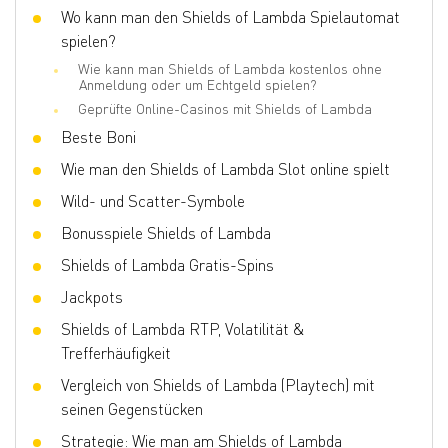
Scatter
Wo kann man den Shields of Lambda Spielautomat
Ja
spielen?
Spiele mit gleichen Chancen
Ja
Wie kann man Shields of Lambda kostenlos ohne
Volatilität
High
Anmeldung oder um Echtgeld spielen?
Geprüfte Online-Casinos mit Shields of Lambda
3D-Slot
Ja
Beste Boni
Respins
Nein
Wie man den Shields of Lambda Slot online spielt
Free Spins
Ja
Wild- und Scatter-Symbole
Wettlinie
0.2 - 100
Bonusspiele Shields of Lambda
Shields of Lambda Gratis-Spins
Jackpots
Shields of Lambda RTP, Volatilität &
Trefferhäufigkeit
Vergleich von Shields of Lambda (Playtech) mit
seinen Gegenstücken
Strategie: Wie man am Shields of Lambda