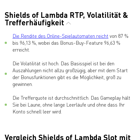
Shields of Lambda RTP, Volatilität &
Trefferhäufigkeit
Die Rendite des Online-Spielautomaten reicht
von 87 %
bis 96,13 %, wobei das Bonus-Buy-Feature 96,63 %
erreicht.
Die Volatilität ist hoch. Das Basisspiel ist bei den
Auszahlungen nicht allzu großzügig, aber mit dem Start
der Bonusfunktionen gibt es die Möglichkeit, groß zu
gewinnen.
Die Trefferquote ist durchschnittlich. Das Gameplay hält
Sie bei Laune, ohne lange Leerläufe und ohne dass Ihr
Konto schnell leer wird.
Vergleich Shields of Lambda Slot mit