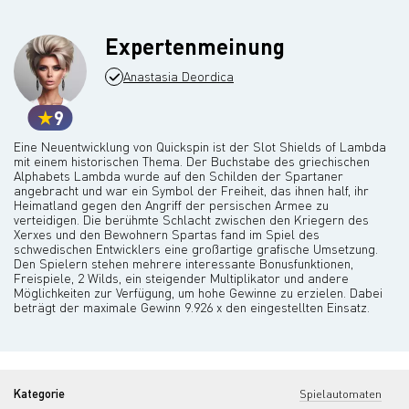
Expertenmeinung
Anastasia Deordica
9
Eine Neuentwicklung von Quickspin ist der Slot Shields of Lambda
mit einem historischen Thema. Der Buchstabe des griechischen
Alphabets Lambda wurde auf den Schilden der Spartaner
angebracht und war ein Symbol der Freiheit, das ihnen half, ihr
Heimatland gegen den Angriff der persischen Armee zu
verteidigen. Die berühmte Schlacht zwischen den Kriegern des
Xerxes und den Bewohnern Spartas fand im Spiel des
schwedischen Entwicklers eine großartige grafische Umsetzung.
Den Spielern stehen mehrere interessante Bonusfunktionen,
Freispiele, 2 Wilds, ein steigender Multiplikator und andere
Möglichkeiten zur Verfügung, um hohe Gewinne zu erzielen. Dabei
beträgt der maximale Gewinn 9.926 x den eingestellten Einsatz.
Kategorie
Spielautomaten