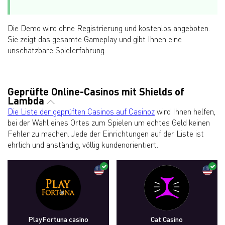
Die Demo wird ohne Registrierung und kostenlos angeboten.
Sie zeigt das gesamte Gameplay und gibt Ihnen eine
unschätzbare Spielerfahrung.
Geprüfte Online-Casinos mit Shields of
Lambda
Die Liste der geprüften Casinos auf Casinoz
wird Ihnen helfen,
bei der Wahl eines Ortes zum Spielen um echtes Geld keinen
Fehler zu machen. Jede der Einrichtungen auf der Liste ist
ehrlich und anständig, völlig kundenorientiert.
PlayFortuna casino
Cat Casino