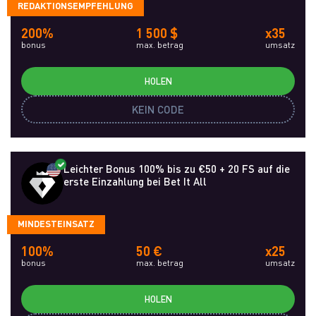
REDAKTIONSEMPFEHLUNG
200%
1 500 $
x35
bonus
max. betrag
umsatz
HOLEN
KEIN CODE
Leichter Bonus 100% bis zu €50 + 20 FS auf die
erste Einzahlung bei Bet It All
MINDESTEINSATZ
100%
50 €
x25
bonus
max. betrag
umsatz
HOLEN