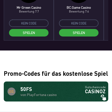
Mr Green Casino
BC.Game Casino
Bewertung 7.7
Bewertung 7.6
KEIN CODE
KEIN CODE
SPIELEN
SPIELEN
Promo-Codes für das kostenlose Spiel
Gutscheincode
50FS
CASINOZ
von PlayFortuna casino