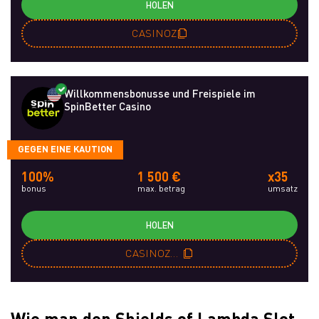
HOLEN
CASINOZ
Willkommensbonusse und Freispiele im
SpinBetter Casino
GEGEN EINE KAUTION
100%
1 500 €
x35
bonus
max. betrag
umsatz
HOLEN
CASINOZRU
Wie man den Shields of Lambda Slot