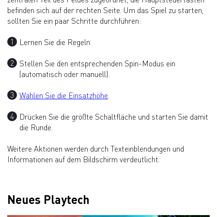
befinden sich auf der rechten Seite. Um das Spiel zu starten,
sollten Sie ein paar Schritte durchführen:
Lernen Sie die Regeln.
Stellen Sie den entsprechenden Spin-Modus ein
(automatisch oder manuell).
Wählen Sie die Einsatzhöhe
.
Drücken Sie die größte Schaltfläche und starten Sie damit
die Runde.
Weitere Aktionen werden durch Texteinblendungen und
Informationen auf dem Bildschirm verdeutlicht.
Neues Playtech