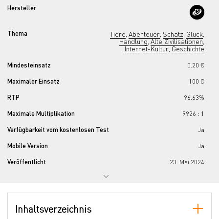
Hersteller
Thema
Tiere
Abenteuer
Schatz
Glück
,
,
,
,
Handlung
Alte Zivilisationen
,
,
Internet-Kultur
Geschichte
,
Mindesteinsatz
0.20 €
Maximaler Einsatz
100 €
RTP
96.63%
Maximale Multiplikation
9926 : 1
Verfügbarkeit vom kostenlosen Test
Ja
Mobile Version
Ja
Veröffentlicht
23. Mai 2024
Progressiver Jackpot
Nein
Anzahl der Walzen
5
Inhaltsverzeichnis
Jokers
Nein