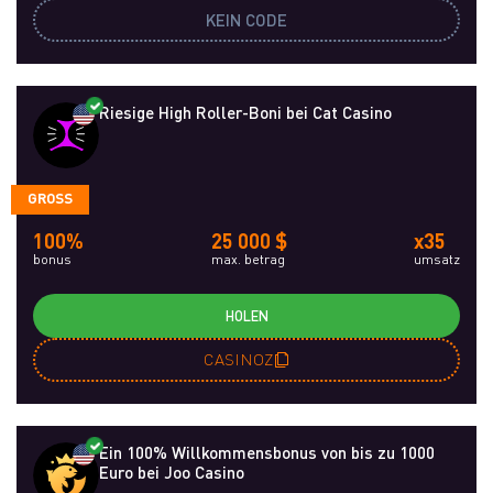
KEIN CODE
Riesige High Roller-Boni bei Cat Casino
GROSS
100%
25 000 $
x35
bonus
max. betrag
umsatz
HOLEN
CASINOZ
Ein 100% Willkommensbonus von bis zu 1000
Euro bei Joo Casino