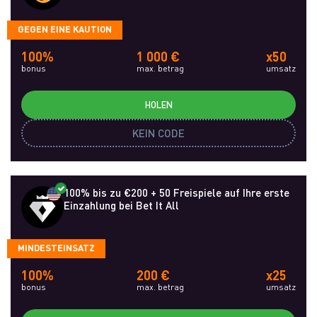
GEGEN EINE KAUTION
100%
1 000 €
x50
bonus
max. betrag
umsatz
HOLEN
KEIN CODE
100% bis zu €200 + 50 Freispiele auf Ihre erste
Einzahlung bei Bet It All
MINDESTEINSATZ
100%
200 €
x25
bonus
max. betrag
umsatz