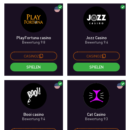
PlayFortuna casino
Jozz Casino
Bewertung 9.8
Bewertung 9.4
CASINOZ
CASINOZ
SPIELEN
SPIELEN
Booi casino
Cat Casino
Bewertung 9.4
Bewertung 9.3