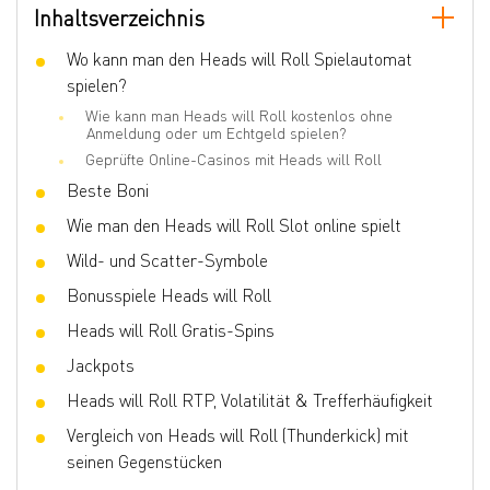
Inhaltsverzeichnis
Scatter
Nein
Spiele mit gleichen Chancen
Wo kann man den Heads will Roll Spielautomat
Nein
spielen?
Volatilität
High
Wie kann man Heads will Roll kostenlos ohne
3D-Slot
Ja
Anmeldung oder um Echtgeld spielen?
Geprüfte Online-Casinos mit Heads will Roll
Respins
Nein
Beste Boni
Free Spins
Nein
Wie man den Heads will Roll Slot online spielt
Wettlinie
1 - 100
Wild- und Scatter-Symbole
Bonusspiele Heads will Roll
Heads will Roll Gratis-Spins
Jackpots
Heads will Roll RTP, Volatilität & Trefferhäufigkeit
Vergleich von Heads will Roll (Thunderkick) mit
seinen Gegenstücken