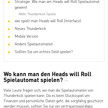
Strategie: Wie man am Heads will Roll Spielautomat
gewinnt
Mehr Thunderkick Spiele
wie spielt man Heads will Roll (Interface)
Neues Thunderkick
Mobile Version
Andere Spielautomaten
Sollten Sie um echtes Geld spielen?
Wo kann man den Heads will Roll
Spielautomat spielen?
Viele Leute fragen sich, wo man die Spielautomaten von
Thunderkick spielen kann. Da es beim Glücksspiel um
Finanzen und persönliche Daten geht, die sorgfältig geschützt
werden müssen, sollten Sie nur ein vertrauenswürdiges