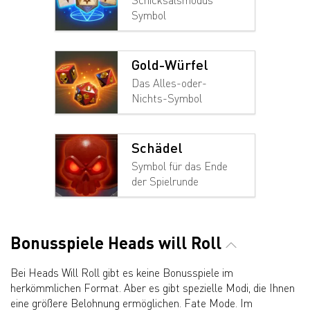
Symbol
Gold-Würfel
Das Alles-oder-
Nichts-Symbol
Schädel
Symbol für das Ende
der Spielrunde
Bonusspiele Heads will Roll
Bei Heads Will Roll gibt es keine Bonusspiele im
herkömmlichen Format. Aber es gibt spezielle Modi, die Ihnen
eine größere Belohnung ermöglichen. Fate Mode. Im