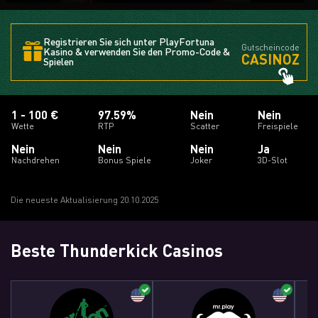
Registrieren Sie sich unter PlayFortuna
Gutscheincode
Kasino & verwenden Sie den Promo-Code &
CASINOZ
Spielen
1 - 100 €
97.59%
Nein
Nein
Wette
RTP
Scatter
Freispiele
Nein
Nein
Nein
Ja
Nachdrehen
Bonus Spiele
Joker
3D-Slot
Die neueste Aktualisierung 20.10.2025
Beste Thunderkick Casinos