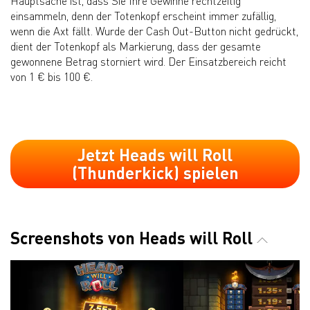
Hauptsache ist, dass Sie Ihre Gewinne rechtzeitig
einsammeln, denn der Totenkopf erscheint immer zufällig,
wenn die Axt fällt. Wurde der Cash Out-Button nicht gedrückt,
dient der Totenkopf als Markierung, dass der gesamte
gewonnene Betrag storniert wird. Der Einsatzbereich reicht
von 1 € bis 100 €.
Jetzt Heads will Roll
(Thunderkick) spielen
Screenshots von Heads will Roll