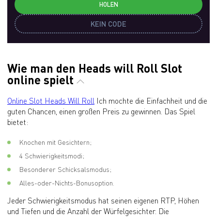
HOLEN
KEIN CODE
Wie man den Heads will Roll Slot
online spielt
Online Slot Heads Will Roll
Ich mochte die Einfachheit und die
guten Chancen, einen großen Preis zu gewinnen. Das Spiel
bietet:
Knochen mit Gesichtern;
4 Schwierigkeitsmodi;
Besonderer Schicksalsmodus;
Alles-oder-Nichts-Bonusoption.
Jeder Schwierigkeitsmodus hat seinen eigenen RTP, Höhen
und Tiefen und die Anzahl der Würfelgesichter. Die