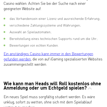
Casino wählen. Achten Sie bei der Suche nach einer
geeigneten Website auf:
das Vorhandensein einer Lizenz und ausreichende Erfahrung;
verschiedene Zahlungssysteme und Währungen;
Auswahl an Spielautomaten;
Bereitstellung eines technischen Supports rund um die Uhr;
Bewertungen von echten Kunden.
Ein anständiges Casino kann immer in den Bewertungen
gefunden werden
, die von auf iGaming spezialisierten Websites
zusammengestellt werden.
Wie kann man Heads will Roll kostenlos ohne
Anmeldung oder um Echtgeld spielen?
Ein neues Spiel muss sorgfältig studiert werden. Es wäre
unklug, sofort zu wetten, ohne sich mit dem Spielablauf