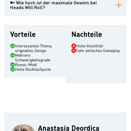
🔑 Wie hoch ist der maximale Gewinn bei
Heads Will Roll?
Die Spieler können maximal 2.400 Euro pro Einsatz gewinnen.
Vorteile
Nachteile
Interessantes Thema,
Hohe Volatilität
originelles Design
Sehr einfaches Gameplay
Mehrere
Schwierigkeitsgrade
Bonus-Modi
Hohe Rücklaufquote
Anastasia Deordica