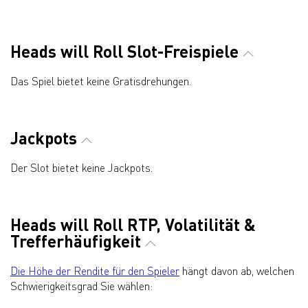
Heads will Roll Slot-Freispiele
Das Spiel bietet keine Gratisdrehungen.
Jackpots
Der Slot bietet keine Jackpots.
Heads will Roll RTP, Volatilität &
Trefferhäufigkeit
Die Höhe der Rendite für den Spieler
hängt davon ab, welchen
Schwierigkeitsgrad Sie wählen: