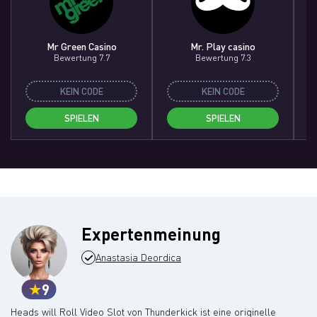
Mr Green Casino
Mr. Play casino
Bewertung 7.7
Bewertung 7.3
KEIN CODE
KEIN CODE
SPIELEN
SPIELEN
Expertenmeinung
Anastasia Deordica
9
Heads will Roll Video Slot von Thunderkick ist eine originelle