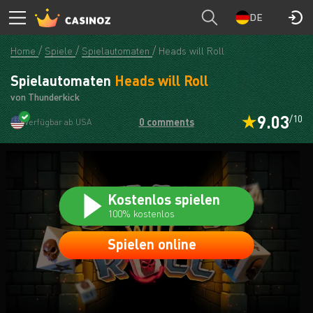
CASINOZ
SPIELEN
DE
Home
Spiele
Spielautomaten
Heads will Roll
Spielautomaten
Heads will Roll
von Thunderkick
9.03
/10
0 comments
Verfügbar ab USA
Kostenlos spielen
100% kostenlos
Spielen online