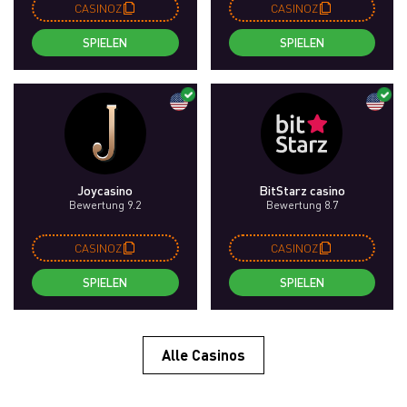
CASINOZ
CASINOZ
SPIELEN
SPIELEN
Joycasino
BitStarz casino
Bewertung 9.2
Bewertung 8.7
CASINOZ
CASINOZ
SPIELEN
SPIELEN
Alle Casinos