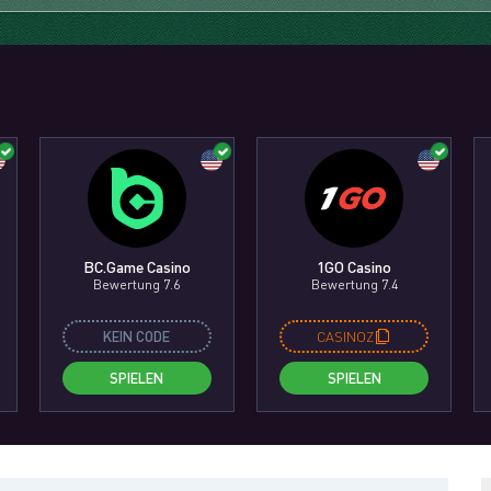
BC.Game Casino
1GO Casino
Bewertung 7.6
Bewertung 7.4
KEIN CODE
CASINOZ
SPIELEN
SPIELEN