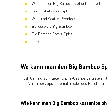
Wie man den Big Bamboo Slot online spielt
Screenshots von Big Bamboo
Wild- und Scatter-Symbole
Bonusspiele Big Bamboo
Big Bamboo Gratis-Spins
Jackpots
Wo kann man den Big Bamboo Sp
Push Gaming ist in vielen Online-Casinos vertreten. Kl
den Namen des Spielautomaten oder des Herstellers i
Wie kann man Big Bamboo kostenlos oh