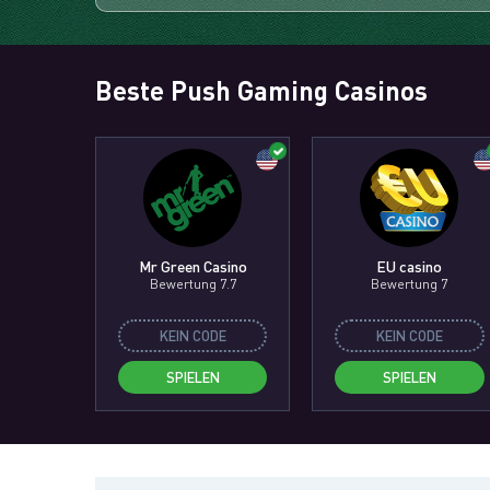
Beste Push Gaming Casinos
Mr Green Casino
EU casino
Bewertung 7.7
Bewertung 7
KEIN CODE
KEIN CODE
SPIELEN
SPIELEN