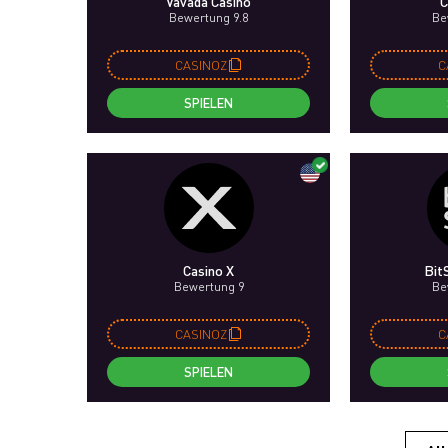
Vavada Casino
C
Bewertung 9.8
Be
CASINOZ
C
SPIELEN
Casino X
Bit
Bewertung 9
Be
CASINOZ
C
SPIELEN