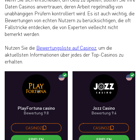
Daten Casinos anvertrauen, deren Arbeit regelmäßig von
unabhängigen Prüfern kontrolliert wird. Es ist auch wichtig, die
Bewertungen von echten Nutzern zu berücksichtigen, die oft
Fallstricke entdecken, die von Experten vielleicht nicht
bemerkt werden.
Nutzen Sie die
Bewertungsliste auf Casinoz
, um die
aktuellsten Informationen über jedes der Top-Casinos zu
erhalten.
PlayFortuna casino
Jozz Casino
Bewertung 9.8
Bewertung 9.4
CASINOZ
CASINOZ
SPIELEN
SPIELEN