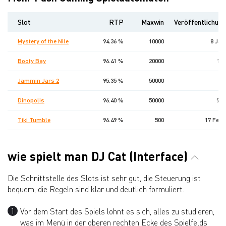
Slot
RTP
Maxwin
Veröffentlichun
Mystery of the Nile
94.36 %
10000
8 Jan
Booty Bay
96.41 %
20000
15 
Jammin Jars 2
95.35 %
50000
2 
Dinopolis
96.40 %
50000
9 A
Tiki Tumble
96.49 %
500
17 Febr
wie spielt man DJ Cat (Interface)
Die Schnittstelle des Slots ist sehr gut, die Steuerung ist
bequem, die Regeln sind klar und deutlich formuliert.
Vor dem Start des Spiels lohnt es sich, alles zu studieren,
was im Menü in der oberen rechten Ecke des Spielfelds