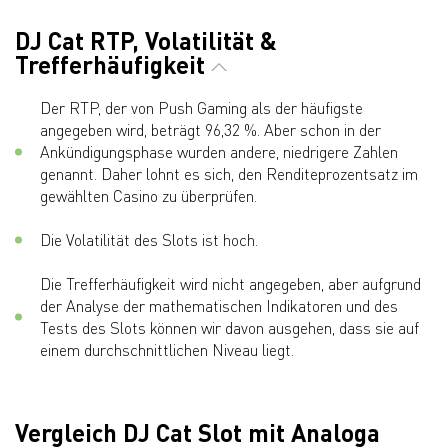
DJ Cat RTP, Volatilität &
Trefferhäufigkeit
Der RTP, der von Push Gaming als der häufigste
angegeben wird, beträgt 96,32 %. Aber schon in der
Ankündigungsphase wurden andere, niedrigere Zahlen
genannt. Daher lohnt es sich, den Renditeprozentsatz im
gewählten Casino zu überprüfen.
Die Volatilität des Slots ist hoch.
Die Trefferhäufigkeit wird nicht angegeben, aber aufgrund
der Analyse der mathematischen Indikatoren und des
Tests des Slots können wir davon ausgehen, dass sie auf
einem durchschnittlichen Niveau liegt.
Vergleich DJ Cat Slot mit Analoga