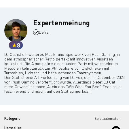
Expertenmeinung
Denis
8
DJ Cat ist ein weiteres Musik- und Spielwerk von Push Gaming, in
dem atmosphärischer Retro perfekt mit innovativen Ansätzen
koexistiert. Die Atmosphäre einer bunten Party mit wechselnden
Melodien kehrt zurück zur Atmosphäre von Diskotheken mit
Turntables, Lichtern und berauschenden Tanzrhythmen.
Der Slot ist eine Art Fortsetzung von DJ Fox, der im Dezember 2023
von Push Gaming veröffentlicht wurde. Allerdings bietet DJ Cat
mehr Gewinnfunktionen. Allein das "Win What You See"-Feature ist
faszinierend und macht auf den Slot aufmerksam.
Kategorie
Spielautomaten
Hersteller