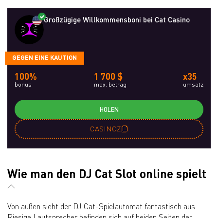
Großzügige Willkommensboni bei Cat Casino
GEGEN EINE KAUTION
100%
1 700 $
x35
bonus
max. betrag
umsatz
HOLEN
CASINOZ
Wie man den DJ Cat Slot online spielt
Von außen sieht der DJ Cat-Spielautomat fantastisch aus.
Riesige Lautsprecher befinden sich auf beiden Seiten der