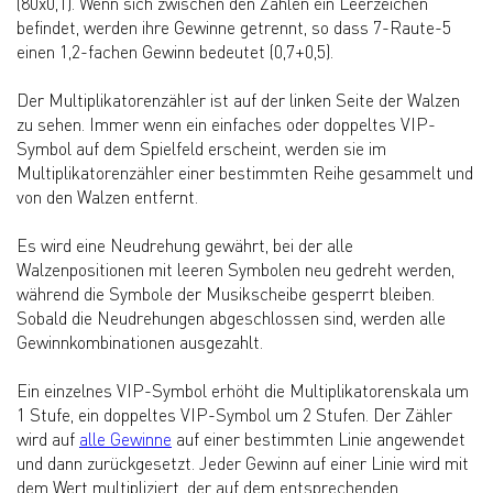
(80x0,1). Wenn sich zwischen den Zahlen ein Leerzeichen
befindet, werden ihre Gewinne getrennt, so dass 7-Raute-5
einen 1,2-fachen Gewinn bedeutet (0,7+0,5).
Der Multiplikatorenzähler ist auf der linken Seite der Walzen
zu sehen. Immer wenn ein einfaches oder doppeltes VIP-
Symbol auf dem Spielfeld erscheint, werden sie im
Multiplikatorenzähler einer bestimmten Reihe gesammelt und
von den Walzen entfernt.
Es wird eine Neudrehung gewährt, bei der alle
Walzenpositionen mit leeren Symbolen neu gedreht werden,
während die Symbole der Musikscheibe gesperrt bleiben.
Sobald die Neudrehungen abgeschlossen sind, werden alle
Gewinnkombinationen ausgezahlt.
Ein einzelnes VIP-Symbol erhöht die Multiplikatorenskala um
1 Stufe, ein doppeltes VIP-Symbol um 2 Stufen. Der Zähler
wird auf
alle Gewinne
auf einer bestimmten Linie angewendet
und dann zurückgesetzt. Jeder Gewinn auf einer Linie wird mit
dem Wert multipliziert, der auf dem entsprechenden