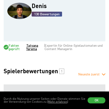
Denis
130 Bewertungen
Fakten
Tatyana
Expertin für Online-Spielautomaten und
geprüft
Yarema
Content Managerin
Spielerbewertungen
1
Neueste zuerst
Sie müssen eingeloggt sein, um einen Kommentar zu
Durch die Nutzung unserer Seiten oder Dienste stimmen Sie
OK
hinterlassen:
der Verwendung von Cookies zu
(Mehr erfahren)