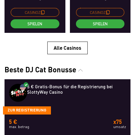
CASINOZ
CASINOZ
SPIELEN
SPIELEN
Alle Casinos
Beste DJ Cat Bonusse
5 € Gratis-Bonus für die Registrierung bei
SlottyWay Casino
ZUR REGISTRIERUNG
5 €
x75
max. betrag
umsatz