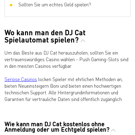
Sollten Sie um echtes Geld spielen?
Wo kann man den DJ Cat
Spielautomat spielen?
Um das Beste aus DJ Cat herauszuholen, sollten Sie ein
vertrauenswürdiges Casino wählen - Push Gaming-Slots sind
in den meisten Casinos verfügbar.
Seriöse Casinos
locken Spieler mit ehrlichen Methoden an,
bieten Neueinsteigern Boni und bieten einen hochwertigen
technischen Support. Alle Hintergrundinformationen und
Garantien für vertrauliche Daten sind öffentlich zugänglich.
Wie kann man DJ Cat kostenlos ohne
Anmeldung oder um Echtgeld spielen?