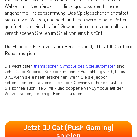
Walzen, und Neonfarben im Hintergrund sorgen für eine
angenehme Freizeitstimmung. Das Spielgeschehen entfaltet
sich auf vier Walzen, und nach und nach werden neue Reihen
geöffnet - von eins bis fünf. Gewinnlinien gibt es ebenfalls an
verschiedenen Stellen im Spiel, von eins bis fünf.
Die Höhe der Einsätze ist im Bereich von 0,10 bis 100 Cent pro
Runde möglich.
Die wichtigsten
thematischen Symbole des Spielautomaten
sind
zehn Disco Records-Scheiben mit einer Auszahlung von 0,10 bis
0,90, wenn sie einzeln erscheinen. Wenn Sie sie jedoch
nebeneinander platzieren, kann der Gewinn viel höher ausfallen.
Sie können auch Pfeil-, VIP- und doppelte VIP-Symbole auf den
Walzen sehen, die einige Boni hinzufügen.
Jetzt DJ Cat (Push Gaming)
spielen