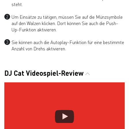
steht.
Um Einsätze zu tätigen, müssen Sie auf die Münzsymbole
auf den Walzen klicken. Dort können Sie auch die Push-
Up-Funktion aktivieren.
Sie können auch die Autoplay-Funktion für eine bestimmte
Anzahl von Drehs aktivieren.
DJ Cat Videospiel-Review