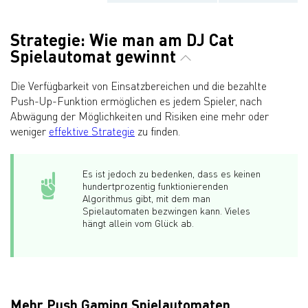
Strategie: Wie man am DJ Cat
Spielautomat gewinnt
Die Verfügbarkeit von Einsatzbereichen und die bezahlte
Push-Up-Funktion ermöglichen es jedem Spieler, nach
Abwägung der Möglichkeiten und Risiken eine mehr oder
weniger
effektive Strategie
zu finden.
Es ist jedoch zu bedenken, dass es keinen
hundertprozentig funktionierenden
Algorithmus gibt, mit dem man
Spielautomaten bezwingen kann. Vieles
hängt allein vom Glück ab.
Mehr Push Gaming Spielautomaten