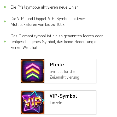
Die Pfeilsymbole aktivieren neue Linien.
Die VIP- und Doppel-VIP-Symbole aktivieren
Multiplikatoren von bis zu 100x.
Das Diamantsymbol ist ein so genanntes leeres oder
fehlgeschlagenes Symbol, das keine Bedeutung oder
keinen Wert hat.
Pfeile
Symbol für die
Zeilenaktivierung
VIP-Symbol
Einzeln