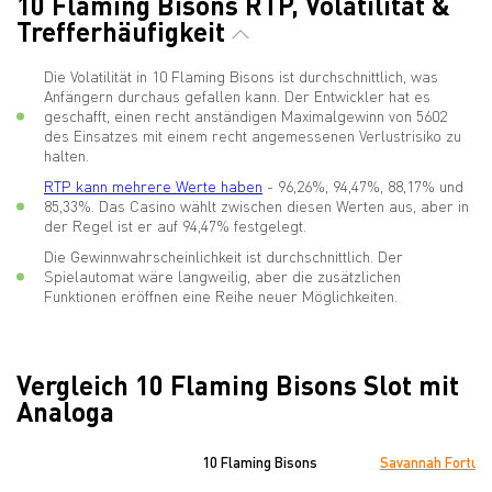
10 Flaming Bisons RTP, Volatilität &
Trefferhäufigkeit
Die Volatilität in 10 Flaming Bisons ist durchschnittlich, was
Anfängern durchaus gefallen kann. Der Entwickler hat es
geschafft, einen recht anständigen Maximalgewinn von 5602
des Einsatzes mit einem recht angemessenen Verlustrisiko zu
halten.
RTP kann mehrere Werte haben
- 96,26%, 94,47%, 88,17% und
85,33%. Das Casino wählt zwischen diesen Werten aus, aber in
der Regel ist er auf 94,47% festgelegt.
Die Gewinnwahrscheinlichkeit ist durchschnittlich. Der
Spielautomat wäre langweilig, aber die zusätzlichen
Funktionen eröffnen eine Reihe neuer Möglichkeiten.
Vergleich 10 Flaming Bisons Slot mit
Analoga
10 Flaming Bisons
Savannah Fortun