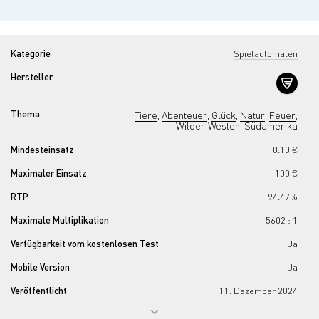
Kategorie
Spielautomaten
Hersteller
Thema
Tiere
Abenteuer
Glück
Natur
Feuer
,
,
,
,
,
Wilder Westen
Südamerika
,
Mindesteinsatz
0.10 €
Maximaler Einsatz
100 €
RTP
94.47%
Maximale Multiplikation
5602 : 1
Verfügbarkeit vom kostenlosen Test
Ja
Mobile Version
Ja
Veröffentlicht
11. Dezember 2024
Progressiver Jackpot
Nein