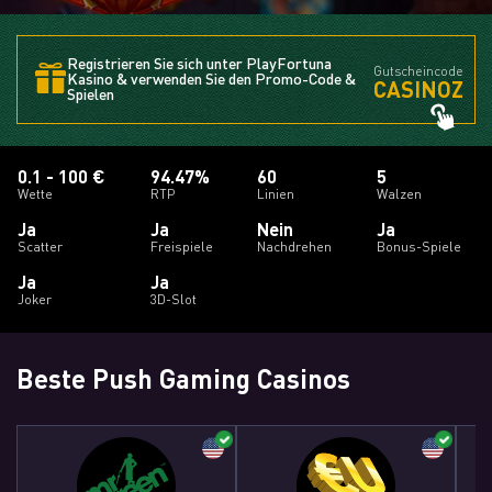
Registrieren Sie sich unter PlayFortuna
Gutscheincode
Kasino & verwenden Sie den Promo-Code &
CASINOZ
Spielen
0.1 - 100 €
94.47%
60
5
Wette
RTP
Linien
Walzen
Ja
Ja
Nein
Ja
Scatter
Freispiele
Nachdrehen
Bonus-Spiele
Ja
Ja
Joker
3D-Slot
Beste Push Gaming Casinos