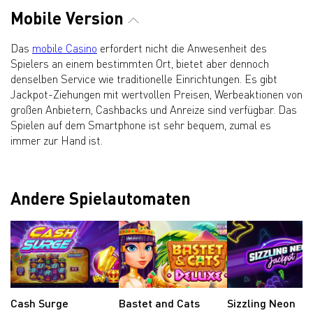
Mobile Version
Das
mobile Casino
erfordert nicht die Anwesenheit des
Spielers an einem bestimmten Ort, bietet aber dennoch
denselben Service wie traditionelle Einrichtungen. Es gibt
Jackpot-Ziehungen mit wertvollen Preisen, Werbeaktionen von
großen Anbietern, Cashbacks und Anreize sind verfügbar. Das
Spielen auf dem Smartphone ist sehr bequem, zumal es
immer zur Hand ist.
Andere Spielautomaten
Cash Surge
Bastet and Cats
Sizzling Neon