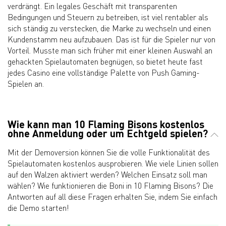
verdrängt. Ein legales Geschäft mit transparenten
Bedingungen und Steuern zu betreiben, ist viel rentabler als
sich ständig zu verstecken, die Marke zu wechseln und einen
Kundenstamm neu aufzubauen. Das ist für die Spieler nur von
Vorteil. Musste man sich früher mit einer kleinen Auswahl an
gehackten Spielautomaten begnügen, so bietet heute fast
jedes Casino eine vollständige Palette von Push Gaming-
Spielen an.
Wie kann man 10 Flaming Bisons kostenlos
ohne Anmeldung oder um Echtgeld spielen?
Mit der Demoversion können Sie die volle Funktionalität des
Spielautomaten kostenlos ausprobieren. Wie viele Linien sollen
auf den Walzen aktiviert werden? Welchen Einsatz soll man
wählen? Wie funktionieren die Boni in 10 Flaming Bisons? Die
Antworten auf all diese Fragen erhalten Sie, indem Sie einfach
die Demo starten!