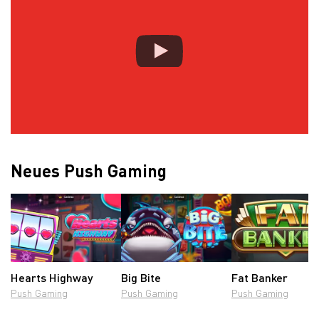
Neues Push Gaming
Hearts Highway
Big Bite
Fat Banker
Push Gaming
Push Gaming
Push Gaming