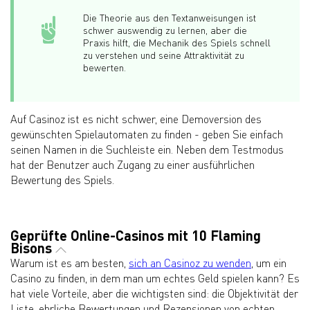
Die Theorie aus den Textanweisungen ist
schwer auswendig zu lernen, aber die
Praxis hilft, die Mechanik des Spiels schnell
zu verstehen und seine Attraktivität zu
bewerten.
Auf Casinoz ist es nicht schwer, eine Demoversion des
gewünschten Spielautomaten zu finden - geben Sie einfach
seinen Namen in die Suchleiste ein. Neben dem Testmodus
hat der Benutzer auch Zugang zu einer ausführlichen
Bewertung des Spiels.
Geprüfte Online-Casinos mit 10 Flaming
Bisons
Warum ist es am besten,
sich an Casinoz zu wenden
, um ein
Casino zu finden, in dem man um echtes Geld spielen kann? Es
hat viele Vorteile, aber die wichtigsten sind: die Objektivität der
Liste, ehrliche Bewertungen und Rezensionen von echten