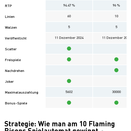
94.47 %
96 %
RTP
60
10
Linien
5
5
Walzen
11 Dezember 2024
11 Dezember 2025
Veröffentlicht
Scatter
Freispiele
Nachdrehen
Joker
5602
30000
Maximalauszahlung
Bonus-Spiele
Strategie: Wie man am 10 Flaming
Bisons Spielautomat gewinnt