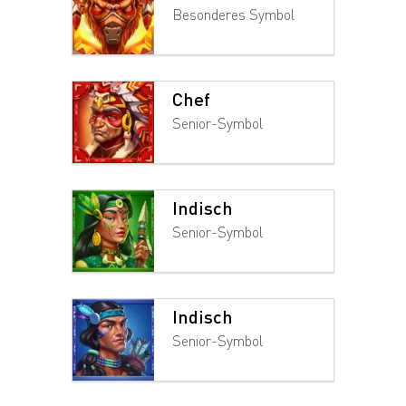
Besonderes Symbol
Chef
Senior-Symbol
Indisch
Senior-Symbol
Indisch
Senior-Symbol