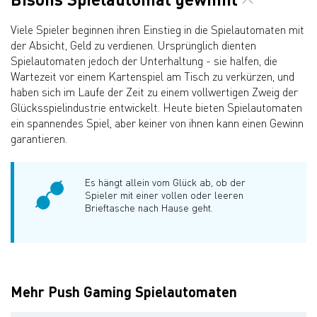
Viele Spieler beginnen ihren Einstieg in die Spielautomaten mit
der Absicht, Geld zu verdienen. Ursprünglich dienten
Spielautomaten jedoch der Unterhaltung - sie halfen, die
Wartezeit vor einem Kartenspiel am Tisch zu verkürzen, und
haben sich im Laufe der Zeit zu einem vollwertigen Zweig der
Glücksspielindustrie entwickelt. Heute bieten Spielautomaten
ein spannendes Spiel, aber keiner von ihnen kann einen Gewinn
garantieren.
Es hängt allein vom Glück ab, ob der
Spieler mit einer vollen oder leeren
Brieftasche nach Hause geht.
Mehr Push Gaming Spielautomaten