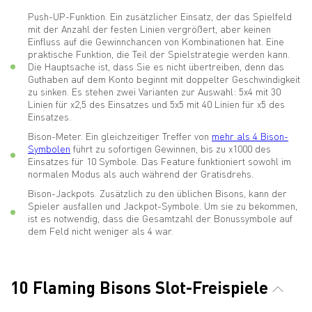
Push-UP-Funktion. Ein zusätzlicher Einsatz, der das Spielfeld
mit der Anzahl der festen Linien vergrößert, aber keinen
Einfluss auf die Gewinnchancen von Kombinationen hat. Eine
praktische Funktion, die Teil der Spielstrategie werden kann.
Die Hauptsache ist, dass Sie es nicht übertreiben, denn das
Guthaben auf dem Konto beginnt mit doppelter Geschwindigkeit
zu sinken. Es stehen zwei Varianten zur Auswahl: 5x4 mit 30
Linien für x2,5 des Einsatzes und 5x5 mit 40 Linien für x5 des
Einsatzes.
Bison-Meter. Ein gleichzeitiger Treffer von
mehr als 4 Bison-
Symbolen
führt zu sofortigen Gewinnen, bis zu x1000 des
Einsatzes für 10 Symbole. Das Feature funktioniert sowohl im
normalen Modus als auch während der Gratisdrehs.
Bison-Jackpots. Zusätzlich zu den üblichen Bisons, kann der
Spieler ausfallen und Jackpot-Symbole. Um sie zu bekommen,
ist es notwendig, dass die Gesamtzahl der Bonussymbole auf
dem Feld nicht weniger als 4 war.
10 Flaming Bisons Slot-Freispiele