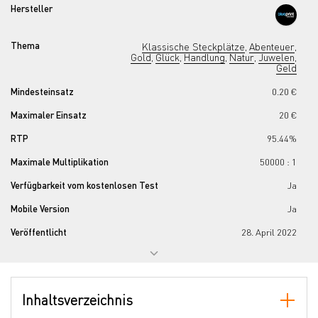
Hersteller
Thema
Klassische Steckplätze
Abenteuer
,
,
Gold
Glück
Handlung
Natur
Juwelen
,
,
,
,
,
Geld
Mindesteinsatz
0.20 €
Maximaler Einsatz
20 €
RTP
95.44%
Maximale Multiplikation
50000 : 1
Verfügbarkeit vom kostenlosen Test
Ja
Mobile Version
Ja
Veröffentlicht
28. April 2022
Progressiver Jackpot
Nein
Anzahl der Walzen
5
Inhaltsverzeichnis
Anzahl der Linien
20