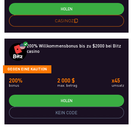
HOLEN
CASINOZ
200% Willkommensbonus bis zu $2000 bei Bitz
casino
GEGEN EINE KAUTION
200%
2 000 $
x45
bonus
max. betrag
umsatz
HOLEN
KEIN CODE