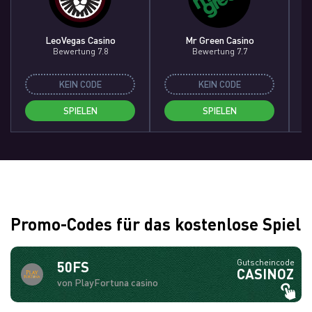
LeoVegas Casino
Mr Green Casino
Bewertung 7.8
Bewertung 7.7
KEIN CODE
KEIN CODE
SPIELEN
SPIELEN
Promo-Codes für das kostenlose Spiel
Gutscheincode
50FS
CASINOZ
von PlayFortuna casino