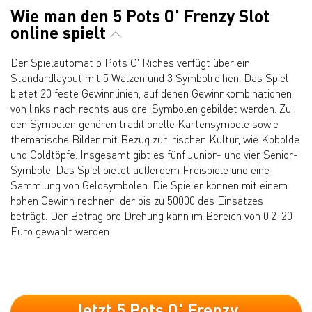
Wie man den 5 Pots O' Frenzy Slot
online spielt
Der Spielautomat 5 Pots O' Riches verfügt über ein
Standardlayout mit 5 Walzen und 3 Symbolreihen. Das Spiel
bietet 20 feste Gewinnlinien, auf denen Gewinnkombinationen
von links nach rechts aus drei Symbolen gebildet werden. Zu
den Symbolen gehören traditionelle Kartensymbole sowie
thematische Bilder mit Bezug zur irischen Kultur, wie Kobolde
und Goldtöpfe. Insgesamt gibt es fünf Junior- und vier Senior-
Symbole. Das Spiel bietet außerdem Freispiele und eine
Sammlung von Geldsymbolen. Die Spieler können mit einem
hohen Gewinn rechnen, der bis zu 50000 des Einsatzes
beträgt. Der Betrag pro Drehung kann im Bereich von 0,2-20
Euro gewählt werden.
Jetzt 5 Pots O' Frenzy