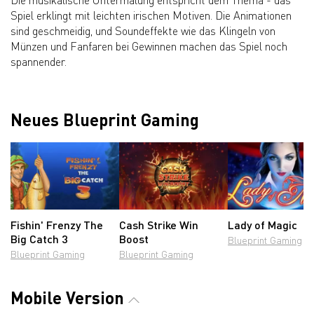
Spiel erklingt mit leichten irischen Motiven. Die Animationen
sind geschmeidig, und Soundeffekte wie das Klingeln von
Münzen und Fanfaren bei Gewinnen machen das Spiel noch
spannender.
Neues Blueprint Gaming
Fishin' Frenzy The
Cash Strike Win
Lady of Magic
Big Catch 3
Boost
Blueprint Gaming
Blueprint Gaming
Blueprint Gaming
Mobile Version