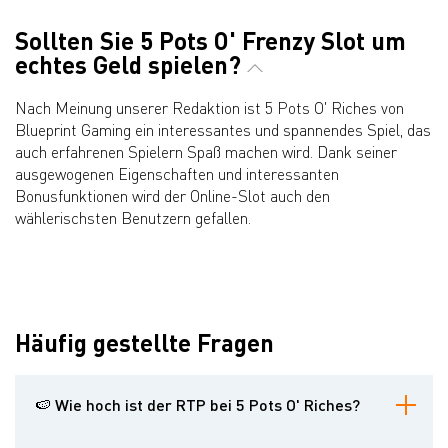
Sollten Sie 5 Pots O' Frenzy Slot um
echtes Geld spielen?
Nach Meinung unserer Redaktion ist 5 Pots O' Riches von
Blueprint Gaming ein interessantes und spannendes Spiel, das
auch erfahrenen Spielern Spaß machen wird. Dank seiner
ausgewogenen Eigenschaften und interessanten
Bonusfunktionen wird der Online-Slot auch den
wählerischsten Benutzern gefallen.
Häufig gestellte Fragen
🍉 Wie hoch ist der RTP bei 5 Pots O' Riches?
Die Rendite für den Spieler beträgt 95,44 %.