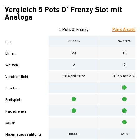
Vergleich 5 Pots O' Frenzy Slot mit
Analoga
5 Pots O' Frenzy
Pan’s Arcadia
95.44 %
96.10 %
RTP
20
13
Linien
5
6
Walzen
28 April 2022
8 Januar 2026
Veröffentlicht
Scatter
Freispiele
Nachdrehen
Joker
50000
4320
Maximalauszahlung