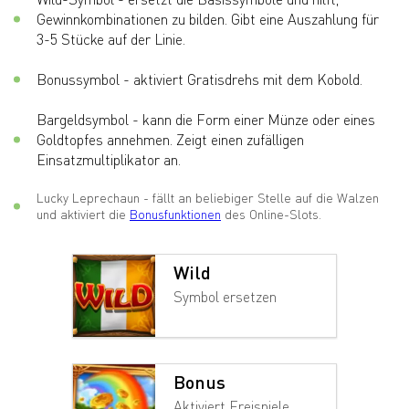
Gewinnkombinationen zu bilden. Gibt eine Auszahlung für
3-5 Stücke auf der Linie.
Bonussymbol - aktiviert Gratisdrehs mit dem Kobold.
Bargeldsymbol - kann die Form einer Münze oder eines
Goldtopfes annehmen. Zeigt einen zufälligen
Einsatzmultiplikator an.
Lucky Leprechaun - fällt an beliebiger Stelle auf die Walzen
und aktiviert die
Bonusfunktionen
des Online-Slots.
Wild
Symbol ersetzen
Bonus
Aktiviert Freispiele