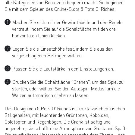
alle Kategorien von Benutzern bequem macht. So beginnen
Sie mit dem Spielen des Online-Slots 5 Pots O' Riches:
Machen Sie sich mit der Gewinntabelle und den Regeln
vertraut, indem Sie auf die Schaltfläche mit den drei
horizontalen Linien klicken.
Legen Sie die Einsatzhöhe fest, indem Sie aus den
vorgeschlagenen Beträgen wählen.
Passen Sie die Lautstärke in den Einstellungen an.
Drücken Sie die Schaltfläche "Drehen", um das Spiel zu
starten, oder wählen Sie den Autospin-Modus, um die
Walzen automatisch drehen zu lassen.
Das Design von 5 Pots O' Riches ist im klassischen irischen
Stil gehalten, mit leuchtenden Grüntönen, Kobolden,
Goldtöpfen und Regenbögen. Die Grafik ist saftig und
angenehm, sie schafft eine Atmosphäre von Glück und Spaß.
Die musikalische Untermalung entspricht dem Thema - das