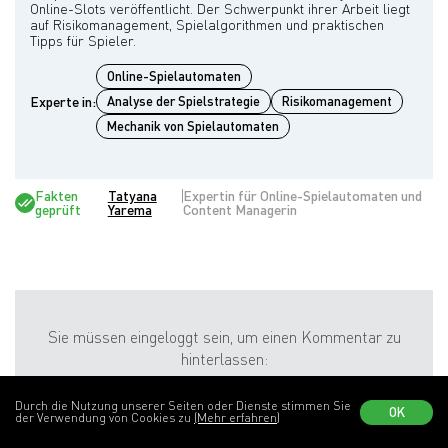
Online-Slots veröffentlicht. Der Schwerpunkt ihrer Arbeit liegt
auf Risikomanagement, Spielalgorithmen und praktischen
Online-Spielautomaten
Experte in:
Analyse der Spielstrategie
Risikomanagement
Mechanik von Spielautomaten
Fakten
Tatyana
Expertin für Online-Spielautomaten und
geprüft
Yarema
Content Managerin
Sie müssen eingeloggt sein, um einen Kommentar zu
hinterlassen:
Durch die Nutzung unserer Seiten oder Dienste stimmen Sie
ANMELDEN
REGISTRIEREN
OK
der Verwendung von Cookies zu
(Mehr erfahren)