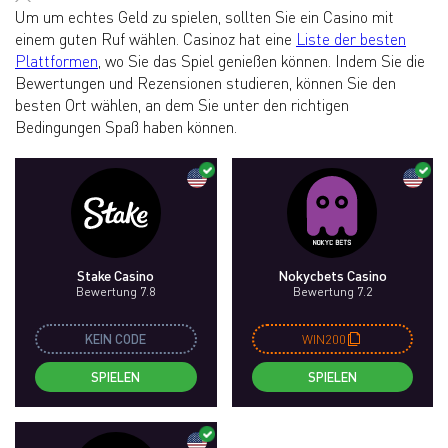
Um um echtes Geld zu spielen, sollten Sie ein Casino mit
einem guten Ruf wählen. Casinoz hat eine
Liste der besten
Plattformen
, wo Sie das Spiel genießen können. Indem Sie die
Bewertungen und Rezensionen studieren, können Sie den
besten Ort wählen, an dem Sie unter den richtigen
Bedingungen Spaß haben können.
Stake Casino
Nokycbets Casino
Bewertung 7.8
Bewertung 7.2
KEIN CODE
WIN200
SPIELEN
SPIELEN