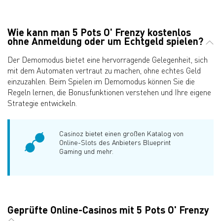
Wie kann man 5 Pots O' Frenzy kostenlos
ohne Anmeldung oder um Echtgeld spielen?
Der Demomodus bietet eine hervorragende Gelegenheit, sich
mit dem Automaten vertraut zu machen, ohne echtes Geld
einzuzahlen. Beim Spielen im Demomodus können Sie die
Regeln lernen, die Bonusfunktionen verstehen und Ihre eigene
Strategie entwickeln.
Casinoz bietet einen großen Katalog von
Online-Slots des Anbieters Blueprint
Gaming und mehr.
Geprüfte Online-Casinos mit 5 Pots O' Frenzy