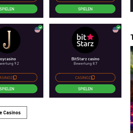
SPIELEN
SPIELEN
Joycasino
BitStarz casino
wertung 9.2
Bewertung 8.7
ASINOZ
CASINOZ
SPIELEN
SPIELEN
le Casinos