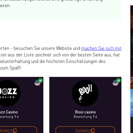
ieren.
perten - besuchen Sie unsere Website und
machen Sie sich mit
ution aus der Liste zeichnet sich von der besten Seite aus, hat
pielunterhaltung und die höchsten Einschätzungen des
e zum Spaß!
ozz Casino
Booi casino
wertung 9.4
Bewertung 9.4
ASINOZ
CASINOZ