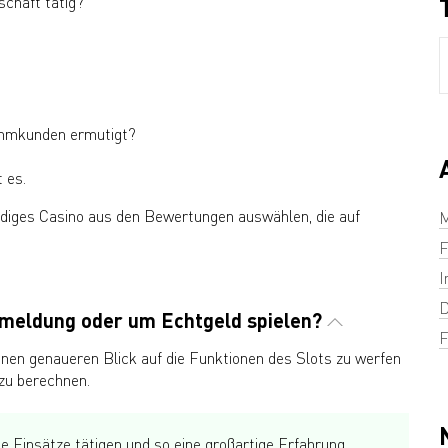
schäft tätig?
mmkunden ermutigt?
 es.
ndiges Casino aus den Bewertungen auswählen, die auf
M
F
I
D
meldung oder um Echtgeld spielen?
F
nen genaueren Blick auf die Funktionen des Slots zu werfen
 zu berechnen.
le Einsätze tätigen und so eine großartige Erfahrung