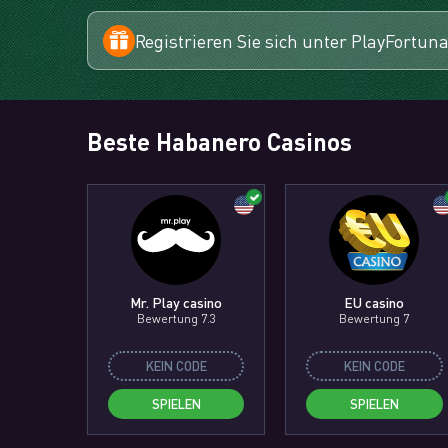
Registrieren Sie sich unter PlayFortu
Beste Habanero Casinos
Mr. Play casino
EU casino
Bewertung 7.3
Bewertung 7
KEIN CODE
KEIN CODE
SPIELEN
SPIELEN