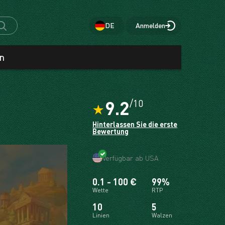
DE
Anmelden
en
9.2
/10
Hinterlassen Sie die erste
Bewertung
Verfügbar ab USA
0.1 - 100 €
99%
Wette
RTP
10
5
Linien
Walzen