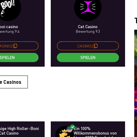
ooi casino
Cat Casino
wertung 9.4
Bewertung 9.3
ASINOZ
CASINOZ
SPIELEN
SPIELEN
le Casinos
sige High Roller-Boni
Ein 100%
 Cat Casino
Willkommensbonus von