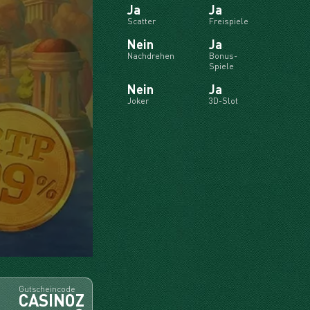
Ja
Ja
Scatter
Freispiele
Nein
Ja
Nachdrehen
Bonus-
Spiele
Nein
Ja
Joker
3D-Slot
Gutscheincode
CASINOZ