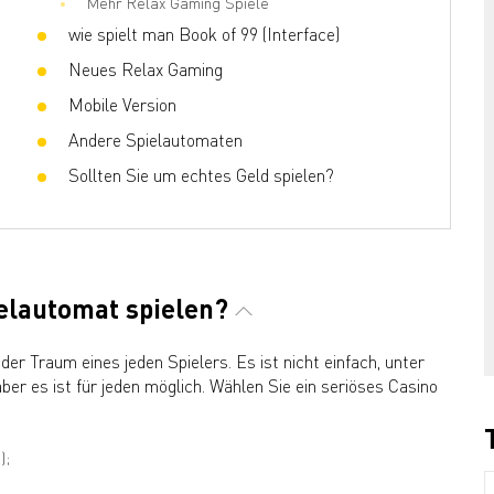
Mehr Relax Gaming Spiele
wie spielt man Book of 99 (Interface)
Neues Relax Gaming
Mobile Version
Andere Spielautomaten
Sollten Sie um echtes Geld spielen?
elautomat spielen?
der Traum eines jeden Spielers. Es ist nicht einfach, unter
aber es ist für jeden möglich. Wählen Sie ein seriöses Casino
);