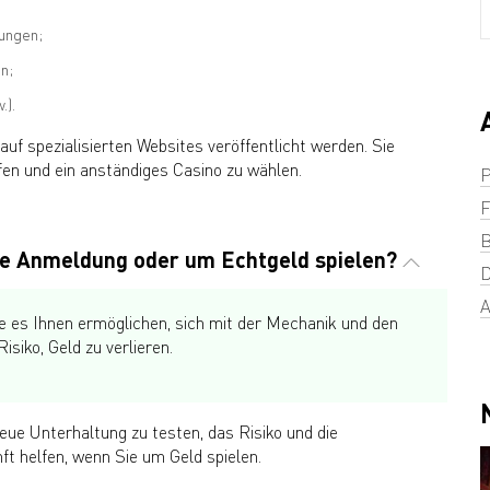
ungen;
n;
.).
uf spezialisierten Websites veröffentlicht werden. Sie
ffen und ein anständiges Casino zu wählen.
P
F
B
ne Anmeldung oder um Echtgeld spielen?
D
A
e es Ihnen ermöglichen, sich mit der Mechanik und den
siko, Geld zu verlieren.
neue Unterhaltung zu testen, das Risiko und die
ft helfen, wenn Sie um Geld spielen.