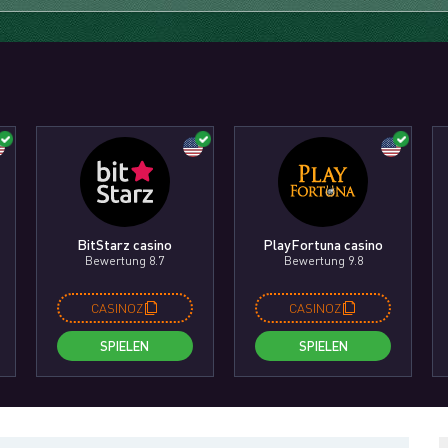
BitStarz casino
PlayFortuna casino
Bewertung 8.7
Bewertung 9.8
CASINOZ
CASINOZ
SPIELEN
SPIELEN