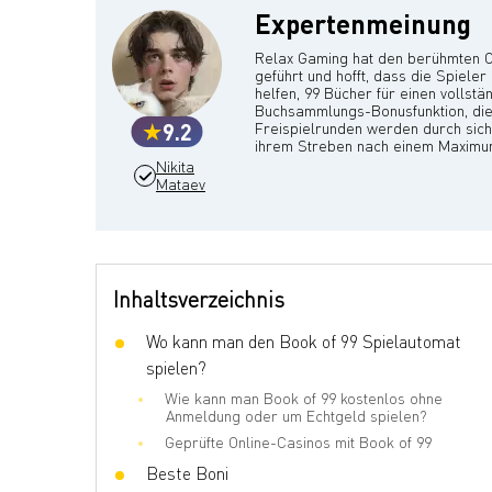
Expertenmeinung
Relax Gaming hat den berühmten Od
geführt und hofft, dass die Spiele
helfen, 99 Bücher für einen vollst
Buchsammlungs-Bonusfunktion, die 
9.2
Freispielrunden werden durch sic
ihrem Streben nach einem Maximum
Nikita
Mataev
Inhaltsverzeichnis
Wo kann man den Book of 99 Spielautomat
spielen?
Wie kann man Book of 99 kostenlos ohne
Anmeldung oder um Echtgeld spielen?
Geprüfte Online-Casinos mit Book of 99
Beste Boni