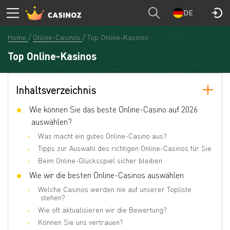
DE
Home
Online-Casinos
Top Online-Kasinos
Top Online-Kasinos
Inhaltsverzeichnis
Wie können Sie das beste Online-Casino auf 2026
auswählen?
Was macht ein gutes Online-Casino aus?
Tipps zur Auswahl des richtigen Online-Casinos für Sie
Beim Online-Glücksspiel sicher bleiben
Wie wir die besten Online-Casinos auswählen
Welche Casinos werden nie auf unserer Topliste
stehen?
Wie oft aktualisieren wir die Bewertung?
Können Sie uns vertrauen?