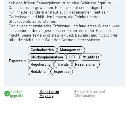
seit den frühen Zehnerjahren ist er eine Schlüsselfigur im
Casinoz-Team geworden. Hier schreibt und redigiert er nicht
nur Inhalte, sondern erstellt auch Rezensionen, teilt sein
Fachwissen und hilft den Lesern, die Feinheiten des
Glücksspiels zu verstehen.
Denis vereint praktische Erfahrung und fundiertes Wissen, was
ihn zu einem der angesehensten Experten in der Branche
macht. Seine Texte sind stets aktuell, bewährt und nützlich für
Casinobetrieb
Management
Glücksspielanalyse
RTP
Volatilität
Experte in:
Regulierung
Trends
Rezensionen
Redaktion
Expertise
Fakten
Konstantin
Projektleiter und
geprüft
Mayskiy
Chefanalyst