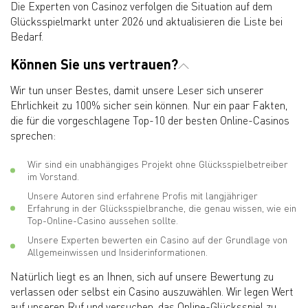
Die Experten von Casinoz verfolgen die Situation auf dem
Glücksspielmarkt unter 2026 und aktualisieren die Liste bei
Bedarf.
Können Sie uns vertrauen?
Wir tun unser Bestes, damit unsere Leser sich unserer
Ehrlichkeit zu 100% sicher sein können. Nur ein paar Fakten,
die für die vorgeschlagene Top-10 der besten Online-Casinos
sprechen:
Wir sind ein unabhängiges Projekt ohne Glücksspielbetreiber
im Vorstand.
Unsere Autoren sind erfahrene Profis mit langjähriger
Erfahrung in der Glücksspielbranche, die genau wissen, wie ein
Top-Online-Casino aussehen sollte.
Unsere Experten bewerten ein Casino auf der Grundlage von
Allgemeinwissen und Insiderinformationen.
Natürlich liegt es an Ihnen, sich auf unsere Bewertung zu
verlassen oder selbst ein Casino auszuwählen. Wir legen Wert
auf unseren Ruf und versuchen, das Online-Glücksspiel zu