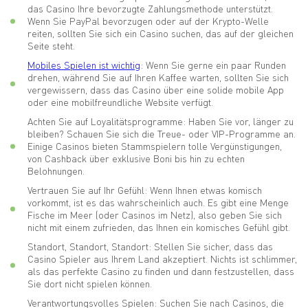
das Casino Ihre bevorzugte Zahlungsmethode unterstützt.
Wenn Sie PayPal bevorzugen oder auf der Krypto-Welle
reiten, sollten Sie sich ein Casino suchen, das auf der gleichen
Seite steht.
Mobiles Spielen ist wichtig
: Wenn Sie gerne ein paar Runden
drehen, während Sie auf Ihren Kaffee warten, sollten Sie sich
vergewissern, dass das Casino über eine solide mobile App
oder eine mobilfreundliche Website verfügt.
Achten Sie auf Loyalitätsprogramme: Haben Sie vor, länger zu
bleiben? Schauen Sie sich die Treue- oder VIP-Programme an.
Einige Casinos bieten Stammspielern tolle Vergünstigungen,
von Cashback über exklusive Boni bis hin zu echten
Belohnungen.
Vertrauen Sie auf Ihr Gefühl: Wenn Ihnen etwas komisch
vorkommt, ist es das wahrscheinlich auch. Es gibt eine Menge
Fische im Meer (oder Casinos im Netz), also geben Sie sich
nicht mit einem zufrieden, das Ihnen ein komisches Gefühl gibt.
Standort, Standort, Standort: Stellen Sie sicher, dass das
Casino Spieler aus Ihrem Land akzeptiert. Nichts ist schlimmer,
als das perfekte Casino zu finden und dann festzustellen, dass
Sie dort nicht spielen können.
Verantwortungsvolles Spielen: Suchen Sie nach Casinos, die