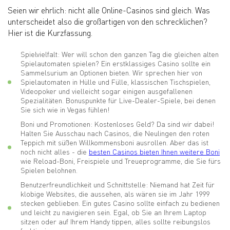
Seien wir ehrlich: nicht alle Online-Casinos sind gleich. Was
unterscheidet also die großartigen von den schrecklichen?
Hier ist die Kurzfassung.
Spielvielfalt: Wer will schon den ganzen Tag die gleichen alten
Spielautomaten spielen? Ein erstklassiges Casino sollte ein
Sammelsurium an Optionen bieten. Wir sprechen hier von
Spielautomaten in Hülle und Fülle, klassischen Tischspielen,
Videopoker und vielleicht sogar einigen ausgefallenen
Spezialitäten. Bonuspunkte für Live-Dealer-Spiele, bei denen
Sie sich wie in Vegas fühlen!
Boni und Promotionen: Kostenloses Geld? Da sind wir dabei!
Halten Sie Ausschau nach Casinos, die Neulingen den roten
Teppich mit süßen Willkommensboni ausrollen. Aber das ist
noch nicht alles - die
besten Casinos bieten Ihnen weitere Boni
wie Reload-Boni, Freispiele und Treueprogramme, die Sie fürs
Spielen belohnen.
Benutzerfreundlichkeit und Schnittstelle: Niemand hat Zeit für
klobige Websites, die aussehen, als wären sie im Jahr 1999
stecken geblieben. Ein gutes Casino sollte einfach zu bedienen
und leicht zu navigieren sein. Egal, ob Sie an Ihrem Laptop
sitzen oder auf Ihrem Handy tippen, alles sollte reibungslos