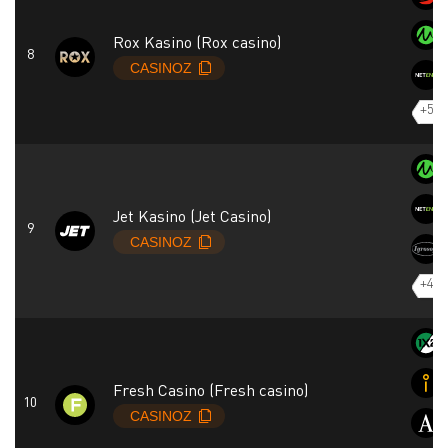
Rox Kasino (Rox casino)
+56
Jet Kasino (Jet Casino)
+41
Fresh Casino (Fresh casino)