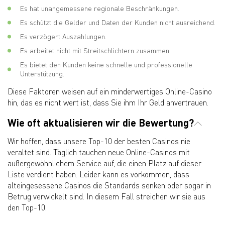
Es hat unangemessene regionale Beschränkungen.
Es schützt die Gelder und Daten der Kunden nicht ausreichend.
Es verzögert Auszahlungen.
Es arbeitet nicht mit Streitschlichtern zusammen.
Es bietet den Kunden keine schnelle und professionelle
Unterstützung.
Diese Faktoren weisen auf ein minderwertiges Online-Casino
hin, das es nicht wert ist, dass Sie ihm Ihr Geld anvertrauen.
Wie oft aktualisieren wir die Bewertung?
Wir hoffen, dass unsere Top-10 der besten Casinos nie
veraltet sind. Täglich tauchen neue Online-Casinos mit
außergewöhnlichem Service auf, die einen Platz auf dieser
Liste verdient haben. Leider kann es vorkommen, dass
alteingesessene Casinos die Standards senken oder sogar in
Betrug verwickelt sind. In diesem Fall streichen wir sie aus
den Top-10.