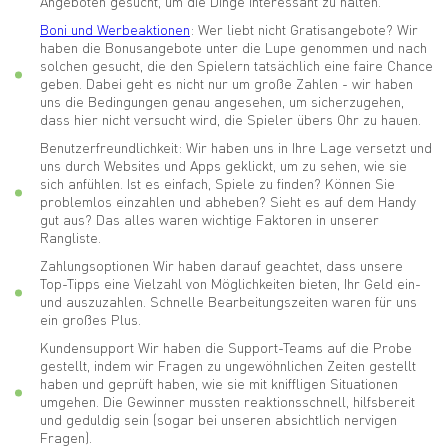
Angeboten gesucht, um die Dinge interessant zu halten.
Boni und Werbeaktionen
: Wer liebt nicht Gratisangebote? Wir
haben die Bonusangebote unter die Lupe genommen und nach
solchen gesucht, die den Spielern tatsächlich eine faire Chance
geben. Dabei geht es nicht nur um große Zahlen - wir haben
uns die Bedingungen genau angesehen, um sicherzugehen,
dass hier nicht versucht wird, die Spieler übers Ohr zu hauen.
Benutzerfreundlichkeit: Wir haben uns in Ihre Lage versetzt und
uns durch Websites und Apps geklickt, um zu sehen, wie sie
sich anfühlen. Ist es einfach, Spiele zu finden? Können Sie
problemlos einzahlen und abheben? Sieht es auf dem Handy
gut aus? Das alles waren wichtige Faktoren in unserer
Rangliste.
Zahlungsoptionen Wir haben darauf geachtet, dass unsere
Top-Tipps eine Vielzahl von Möglichkeiten bieten, Ihr Geld ein-
und auszuzahlen. Schnelle Bearbeitungszeiten waren für uns
ein großes Plus.
Kundensupport Wir haben die Support-Teams auf die Probe
gestellt, indem wir Fragen zu ungewöhnlichen Zeiten gestellt
haben und geprüft haben, wie sie mit kniffligen Situationen
umgehen. Die Gewinner mussten reaktionsschnell, hilfsbereit
und geduldig sein (sogar bei unseren absichtlich nervigen
Fragen).