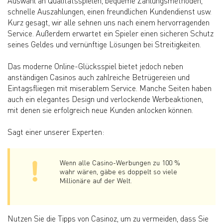
Auswahl an Qualitätsspielen, bequeme Zahlungsmethoden,
schnelle Auszahlungen, einen freundlichen Kundendienst usw.
Kurz gesagt, wir alle sehnen uns nach einem hervorragenden
Service. Außerdem erwartet ein Spieler einen sicheren Schutz
seines Geldes und vernünftige Lösungen bei Streitigkeiten.
Das moderne Online-Glücksspiel bietet jedoch neben
anständigen Casinos auch zahlreiche Betrügereien und
Eintagsfliegen mit miserablem Service. Manche Seiten haben
auch ein elegantes Design und verlockende Werbeaktionen,
mit denen sie erfolgreich neue Kunden anlocken können.
Sagt einer unserer Experten:
Wenn alle Casino-Werbungen zu 100 %
wahr wären, gäbe es doppelt so viele
Millionäre auf der Welt.
Nutzen Sie die Tipps von Casinoz, um zu vermeiden, dass Sie