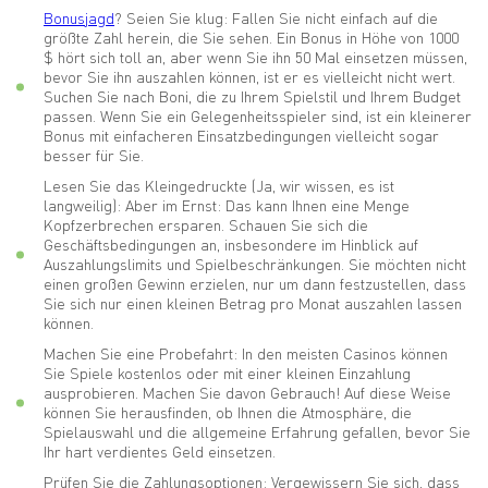
Bonusjagd
? Seien Sie klug: Fallen Sie nicht einfach auf die
größte Zahl herein, die Sie sehen. Ein Bonus in Höhe von 1000
$ hört sich toll an, aber wenn Sie ihn 50 Mal einsetzen müssen,
bevor Sie ihn auszahlen können, ist er es vielleicht nicht wert.
Suchen Sie nach Boni, die zu Ihrem Spielstil und Ihrem Budget
passen. Wenn Sie ein Gelegenheitsspieler sind, ist ein kleinerer
Bonus mit einfacheren Einsatzbedingungen vielleicht sogar
besser für Sie.
Lesen Sie das Kleingedruckte (Ja, wir wissen, es ist
langweilig): Aber im Ernst: Das kann Ihnen eine Menge
Kopfzerbrechen ersparen. Schauen Sie sich die
Geschäftsbedingungen an, insbesondere im Hinblick auf
Auszahlungslimits und Spielbeschränkungen. Sie möchten nicht
einen großen Gewinn erzielen, nur um dann festzustellen, dass
Sie sich nur einen kleinen Betrag pro Monat auszahlen lassen
können.
Machen Sie eine Probefahrt: In den meisten Casinos können
Sie Spiele kostenlos oder mit einer kleinen Einzahlung
ausprobieren. Machen Sie davon Gebrauch! Auf diese Weise
können Sie herausfinden, ob Ihnen die Atmosphäre, die
Spielauswahl und die allgemeine Erfahrung gefallen, bevor Sie
Ihr hart verdientes Geld einsetzen.
Prüfen Sie die Zahlungsoptionen: Vergewissern Sie sich, dass