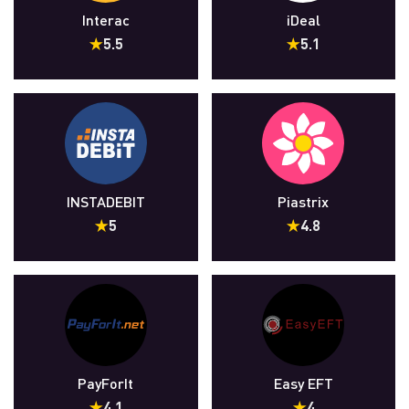
Interac
iDeal
5.5
5.1
INSTADEBIT
Piastrix
5
4.8
PayForIt
Easy EFT
4.1
4