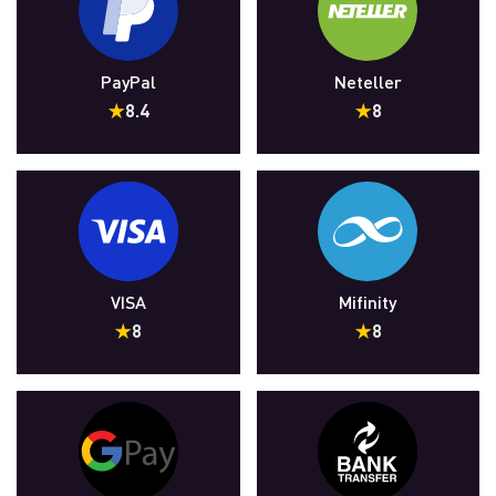
PayPal
Neteller
8.4
8
VISA
Mifinity
8
8