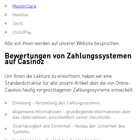
MasterCard
,
Neteller,
Skrill,
Click2Pay.
Alle von ihnen werden auf unserer Website besprochen.
Bewertungen von Zahlungssystemen
auf Casinoz
Um Ihnen die Lektüre zu erleichtern, haben wir eine
Standardstruktur für alle unsere Artikel über die von Online-
Casinos häufig vorgeschlagenen Zahlungssysteme entwickelt:
Einleitung - Vorstellung des Zahlungssystems;
Allgemeine Informationen - grundlegende Informationen über
das Unternehmen, einschließlich seiner Geschichte;
Zuverlässigkeit und Sicherheit - Niveau der Sicherheit des
Systems;