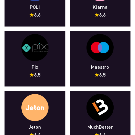
POLi
Klarna
6.6
6.6
Pix
Maestro
6.5
6.5
Jeton
MuchBetter
6.4
6.4