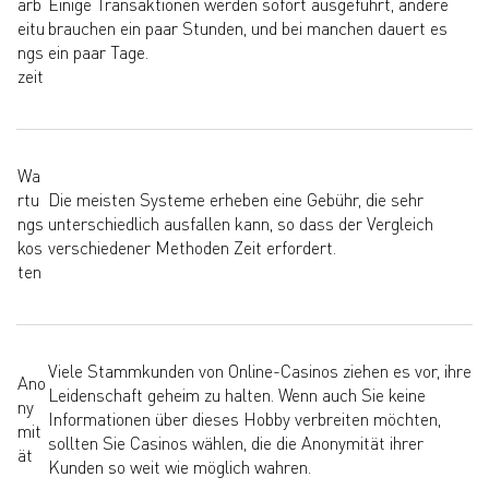
arb
Einige Transaktionen werden sofort ausgeführt, andere
eitu
brauchen ein paar Stunden, und bei manchen dauert es
ngs
ein paar Tage.
zeit
Wa
rtu
Die meisten Systeme erheben eine Gebühr, die sehr
ngs
unterschiedlich ausfallen kann, so dass der Vergleich
kos
verschiedener Methoden Zeit erfordert.
ten
Viele Stammkunden von Online-Casinos ziehen es vor, ihre
Ano
Leidenschaft geheim zu halten. Wenn auch Sie keine
ny
Informationen über dieses Hobby verbreiten möchten,
mit
sollten Sie Casinos wählen, die die Anonymität ihrer
ät
Kunden so weit wie möglich wahren.