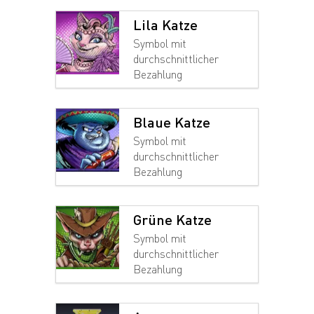
Lila Katze
Symbol mit
durchschnittlicher
Bezahlung
Blaue Katze
Symbol mit
durchschnittlicher
Bezahlung
Grüne Katze
Symbol mit
durchschnittlicher
Bezahlung