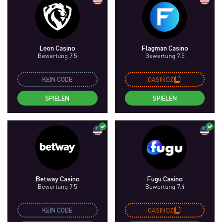
Leon Casino
Flagman Casino
Bewertung 7.5
Bewertung 7.5
KEIN CODE
CASINOZ
SPIELEN
SPIELEN
Betway Casino
Fugu Casino
Bewertung 7.5
Bewertung 7.4
KEIN CODE
CASINOZ