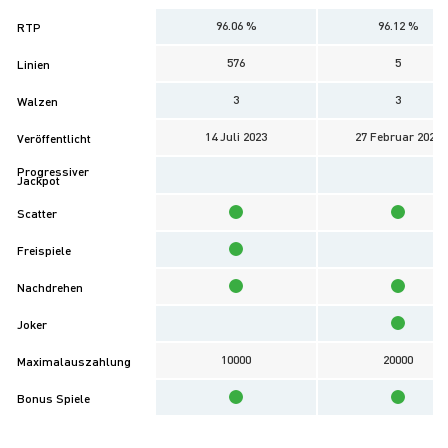
96.06 %
96.12 %
RTP
576
5
Linien
3
3
Walzen
14 Juli 2023
27 Februar 2025
Veröffentlicht
Progressiver
Jackpot
Scatter
Freispiele
Nachdrehen
Joker
10000
20000
Maximalauszahlung
Bonus Spiele