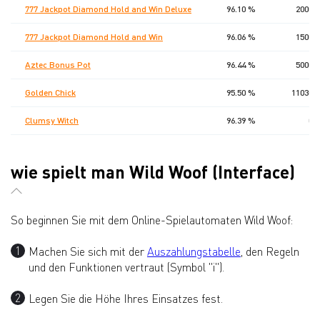
777 Jackpot Diamond Hold and Win Deluxe
96.10 %
2000
777 Jackpot Diamond Hold and Win
96.06 %
1500
Aztec Bonus Pot
96.44 %
5000
Golden Chick
95.50 %
11030
Clumsy Witch
96.39 %
0
wie spielt man Wild Woof (Interface)
So beginnen Sie mit dem Online-Spielautomaten Wild Woof:
Machen Sie sich mit der
Auszahlungstabelle
, den Regeln
und den Funktionen vertraut (Symbol "i").
Legen Sie die Höhe Ihres Einsatzes fest.