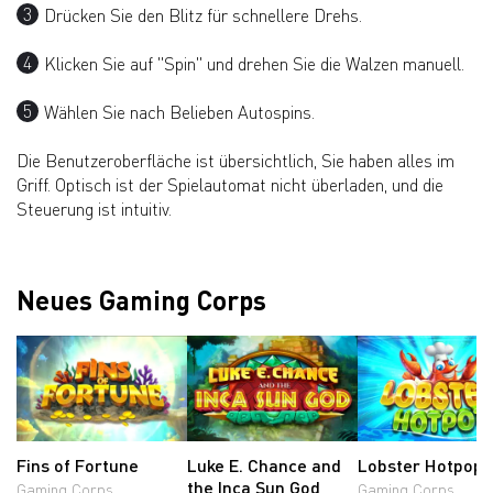
Drücken Sie den Blitz für schnellere Drehs.
Klicken Sie auf "Spin" und drehen Sie die Walzen manuell.
Wählen Sie nach Belieben Autospins.
Die Benutzeroberfläche ist übersichtlich, Sie haben alles im
Griff. Optisch ist der Spielautomat nicht überladen, und die
Steuerung ist intuitiv.
Neues Gaming Corps
Fins of Fortune
Luke E. Chance and
Lobster Hotpop
the Inca Sun God
Gaming Corps
Gaming Corps