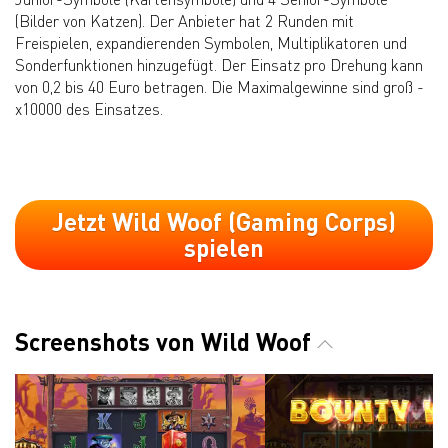
(Bilder von Katzen). Der Anbieter hat 2 Runden mit
Freispielen, expandierenden Symbolen, Multiplikatoren und
Sonderfunktionen hinzugefügt. Der Einsatz pro Drehung kann
von 0,2 bis 40 Euro betragen. Die Maximalgewinne sind groß -
x10000 des Einsatzes.
Jetzt Wild Woof (Gaming Corps)
spielen
Screenshots von Wild Woof