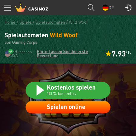
CASINOZ
SPIELEN
DE
Home
Spiele
Spielautomaten
Wild Woof
Spielautomaten
Wild Woof
von Gaming Corps
Hinterlassen Sie die erste
7.93
Verfügbar ab
/10
USA
Bewertung
Kostenlos spielen
100% kostenlos
Spielen online