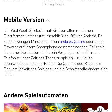
Gaming Corps
Mobile Version
Der Wild Woof-Spielautomat wird von allen modernen
Plattformen unterstützt, einschließlich iOS und Android. Er
kann in wenigen Minuten über ein
mobiles Casino
oder einen
Browser auf Ihrem Smartphone gestartet werden. Es ist ein
bequemer Spielautomat, der ein Vergnügen ist, auf Ihrem
Telefon zu jeder Zeit des Tages zu spielen - zu Hause,
unterwegs oder in einer Pause. Die Qualität des Bildes, die
Bequemlichkeit des Spielens und die Schnittstelle ändern sich
nicht.
Andere Spielautomaten