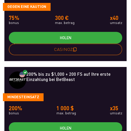
GEGEN EINE KAUTION
75%
300 €
x40
bonus
max. betrag
umsatz
HOLEN
CASINOZ
200% bis zu $1,000 + 200 FS auf Ihre erste
Einzahlung bei BetBeast
MINDESTEINSATZ
200%
1 000 $
x35
bonus
max. betrag
umsatz
HOLEN