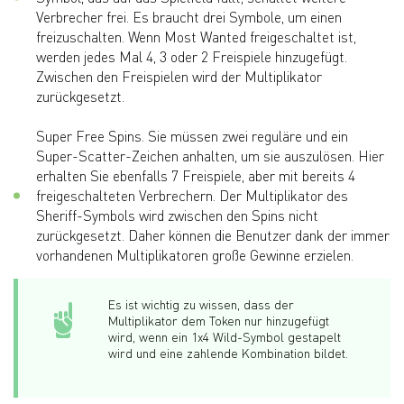
Verbrecher frei. Es braucht drei Symbole, um einen
freizuschalten. Wenn Most Wanted freigeschaltet ist,
werden jedes Mal 4, 3 oder 2 Freispiele hinzugefügt.
Zwischen den Freispielen wird der Multiplikator
zurückgesetzt.
Super Free Spins. Sie müssen zwei reguläre und ein
Super-Scatter-Zeichen anhalten, um sie auszulösen. Hier
erhalten Sie ebenfalls 7 Freispiele, aber mit bereits 4
freigeschalteten Verbrechern. Der Multiplikator des
Sheriff-Symbols wird zwischen den Spins nicht
zurückgesetzt. Daher können die Benutzer dank der immer
vorhandenen Multiplikatoren große Gewinne erzielen.
Es ist wichtig zu wissen, dass der
Multiplikator dem Token nur hinzugefügt
wird, wenn ein 1x4 Wild-Symbol gestapelt
wird und eine zahlende Kombination bildet.