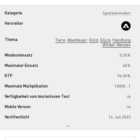
Kategorie
Spielautomaten
Hersteller
Thema
Tiere
Abenteuer
Gold
Glück
Handlung
,
,
,
,
Wilder Westen
,
Mindesteinsatz
0.20 €
Maximaler Einsatz
40 €
RTP
96.06%
Maximale Multiplikation
10000 : 1
Verfügbarkeit vom kostenlosen Test
Ja
Mobile Version
Ja
Veröffentlicht
14. Juli 2023
Progressiver Jackpot
Nein
Anzahl der Walzen
3