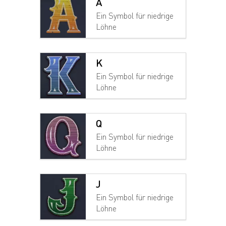
A
Ein Symbol für niedrige
Löhne
K
Ein Symbol für niedrige
Löhne
Q
Ein Symbol für niedrige
Löhne
J
Ein Symbol für niedrige
Löhne