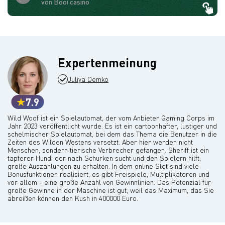
von Booi casino
Expertenmeinung
Juliya Demko
7.9
Wild Woof ist ein Spielautomat, der vom Anbieter Gaming Corps im
Jahr 2023 veröffentlicht wurde. Es ist ein cartoonhafter, lustiger und
schelmischer Spielautomat, bei dem das Thema die Benutzer in die
Zeiten des Wilden Westens versetzt. Aber hier werden nicht
Menschen, sondern tierische Verbrecher gefangen. Sheriff ist ein
tapferer Hund, der nach Schurken sucht und den Spielern hilft,
große Auszahlungen zu erhalten. In dem online Slot sind viele
Bonusfunktionen realisiert, es gibt Freispiele, Multiplikatoren und
vor allem - eine große Anzahl von Gewinnlinien. Das Potenzial für
große Gewinne in der Maschine ist gut, weil das Maximum, das Sie
abreißen können den Kush in 400000 Euro.