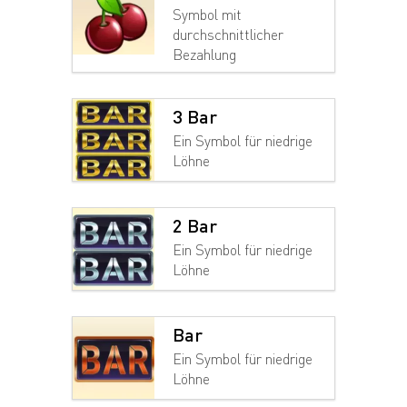
Symbol mit
durchschnittlicher
Bezahlung
3 Bar
Ein Symbol für niedrige
Löhne
2 Bar
Ein Symbol für niedrige
Löhne
Bar
Ein Symbol für niedrige
Löhne