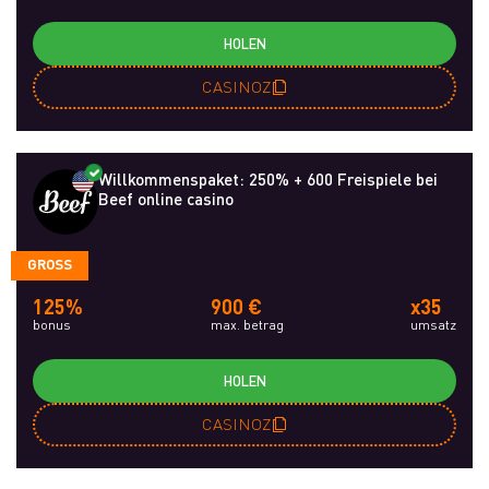
HOLEN
CASINOZ
Willkommenspaket: 250% + 600 Freispiele bei
Beef online casino
GROSS
125%
900 €
x35
bonus
max. betrag
umsatz
HOLEN
CASINOZ