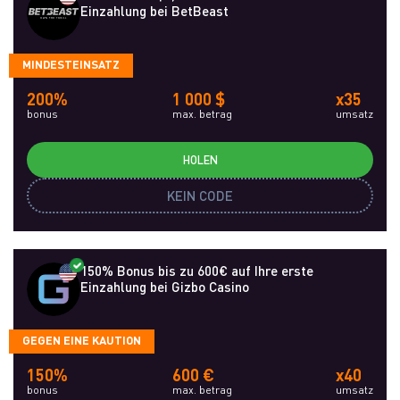
Einzahlung bei BetBeast
MINDESTEINSATZ
200%
1 000 $
x35
bonus
max. betrag
umsatz
HOLEN
KEIN CODE
150% Bonus bis zu 600€ auf Ihre erste
Einzahlung bei Gizbo Casino
GEGEN EINE KAUTION
150%
600 €
x40
bonus
max. betrag
umsatz