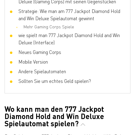
Deluxe (Gaming Corps) mit seinen Gegenstücken
Strategie: Wie man am 777 Jackpot Diamond Hold
and Win Deluxe Spielautomat gewinnt
Mehr Gaming Corps Spiele
wie spielt man 777 Jackpot Diamond Hold and Win
Deluxe (Interface)
Neues Gaming Corps
Mobile Version
Andere Spielautomaten
Sollten Sie um echtes Geld spielen?
Wo kann man den 777 Jackpot
Diamond Hold and Win Deluxe
Spielautomat spielen?