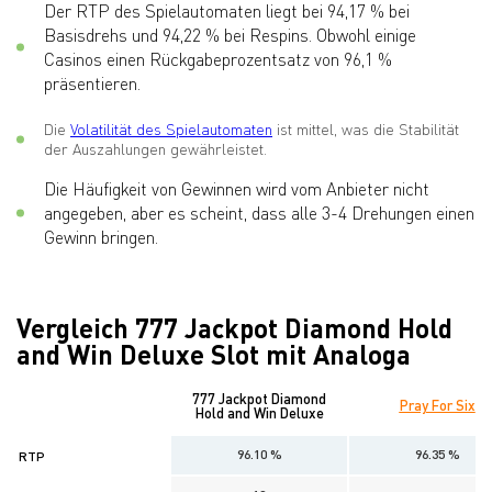
Der RTP des Spielautomaten liegt bei 94,17 % bei
Basisdrehs und 94,22 % bei Respins. Obwohl einige
Casinos einen Rückgabeprozentsatz von 96,1 %
präsentieren.
Die
Volatilität des Spielautomaten
ist mittel, was die Stabilität
der Auszahlungen gewährleistet.
Die Häufigkeit von Gewinnen wird vom Anbieter nicht
angegeben, aber es scheint, dass alle 3-4 Drehungen einen
Gewinn bringen.
Vergleich 777 Jackpot Diamond Hold
and Win Deluxe Slot mit Analoga
777 Jackpot Diamond
Pray For Six
Hold and Win Deluxe
96.10 %
96.35 %
RTP