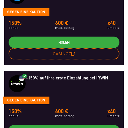
GEGEN EINE KAUTION
150%
600 €
x40
bonus
max. betrag
umsatz
HOLEN
CASINOZ
+150% auf Ihre erste Einzahlung bei IRWIN
GEGEN EINE KAUTION
150%
600 €
x40
bonus
max. betrag
umsatz