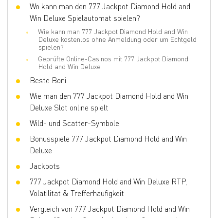
Jokers
Wo kann man den 777 Jackpot Diamond Hold and
Nein
Win Deluxe Spielautomat spielen?
Scatter
Nein
Wie kann man 777 Jackpot Diamond Hold and Win
Spiele mit gleichen Chancen
Nein
Deluxe kostenlos ohne Anmeldung oder um Echtgeld
spielen?
Bonusspiele
Bonus Game, Respin, Jackpots, Hold and
Geprüfte Online-Casinos mit 777 Jackpot Diamond
Win Spins, BuyBonus
Hold and Win Deluxe
Volatilität
Middle
Beste Boni
3D-Slot
Ja
Wie man den 777 Jackpot Diamond Hold and Win
Deluxe Slot online spielt
Respins
Ja
Wild- und Scatter-Symbole
Free Spins
Nein
Bonusspiele 777 Jackpot Diamond Hold and Win
Wettlinie
0.1 - 100
Deluxe
Jackpots
777 Jackpot Diamond Hold and Win Deluxe RTP,
Volatilität & Trefferhäufigkeit
Vergleich von 777 Jackpot Diamond Hold and Win