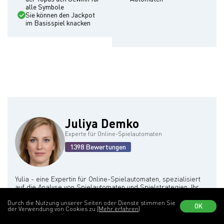
alle Symbole
Sie können den Jackpot
im Basisspiel knacken
Juliya Demko
Experte für Online-Spielautomaten
1398 Bewertungen
Yulia - eine Expertin für Online-Spielautomaten, spezialisiert
auf die Analyse von Spielautomaten und Spielstrategien. Ihr
beruflicher Weg begann mit dem Selbststudium der
Spielautomatenmechanik und der Erstellung von
Durch die Nutzung unserer Seiten oder Dienste stimmen Sie
OK
der Verwendung von Cookies zu
(Mehr erfahren)
freiberuflichen Rezensionen. Heute ist sie eine der
Hauptautoren bei Casinoz, wo sie detaillierte Analysen von