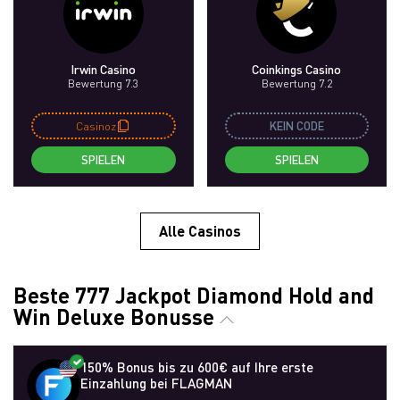
Irwin Casino
Coinkings Casino
Bewertung 7.3
Bewertung 7.2
Casinoz
KEIN CODE
SPIELEN
SPIELEN
Alle Casinos
Beste 777 Jackpot Diamond Hold and
Win Deluxe Bonusse
150% Bonus bis zu 600€ auf Ihre erste
Einzahlung bei FLAGMAN