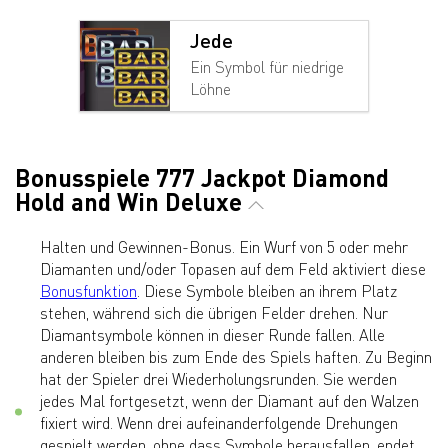
Jede
Ein Symbol für niedrige
Löhne
Bonusspiele 777 Jackpot Diamond
Hold and Win Deluxe
Halten und Gewinnen-Bonus. Ein Wurf von 5 oder mehr
Diamanten und/oder Topasen auf dem Feld aktiviert diese
Bonusfunktion
. Diese Symbole bleiben an ihrem Platz
stehen, während sich die übrigen Felder drehen. Nur
Diamantsymbole können in dieser Runde fallen. Alle
anderen bleiben bis zum Ende des Spiels haften. Zu Beginn
hat der Spieler drei Wiederholungsrunden. Sie werden
jedes Mal fortgesetzt, wenn der Diamant auf den Walzen
fixiert wird. Wenn drei aufeinanderfolgende Drehungen
gespielt werden, ohne dass Symbole herausfallen, endet