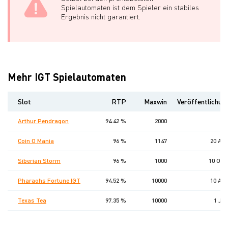
Spielautomaten ist dem Spieler ein stabiles
Ergebnis nicht garantiert.
Mehr IGT Spielautomaten
Slot
RTP
Maxwin
Veröffentlichu
Arthur Pendragon
94.42 %
2000
25
Coin O Mania
96 %
1147
20 Au
Siberian Storm
96 %
1000
10 Okt
Pharaohs Fortune IGT
94.52 %
10000
10 Au
Texas Tea
97.35 %
10000
1 Ja