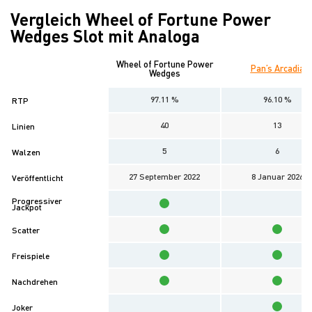
Vergleich Wheel of Fortune Power
Wedges Slot mit Analoga
Wheel of Fortune Power
Pan’s Arcadia
Wedges
97.11 %
96.10 %
RTP
40
13
Linien
5
6
Walzen
27 September 2022
8 Januar 2026
Veröffentlicht
Progressiver
Jackpot
Scatter
Freispiele
Nachdrehen
Joker