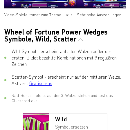
Video-Spielautomat zum Thema Luxus
Sehr hohe Auszahlungen
Wheel of Fortune Power Wedges
Symbole, Wild, Scatter
Wild-Symbol - erscheint auf allen Walzen außer der
ersten. Bildet bezahlte Kombinationen mit 9 regulären
Zeichen.
Scatter-Symbol - erscheint nur auf der mittleren Walze.
Aktiviert
Gratisdrehs
.
Rad-Bonus - bleibt auf der 3. Walze stehen und löst das
Glücksrad aus.
Wild
Symbol ersetzen