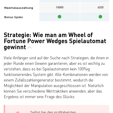
10000
4320
Maximalauszahlung
Bonus Spiele
Strategie: Wie man am Wheel of
Fortune Power Wedges Spielautomat
gewinnt
Viele Anfänger sind auf der Suche nach Strategien, die ihnen in
jeder Runde einen Gewinn garantieren, aber es ist wichtig zu
verstehen, dass es bei Spielautomaten kein 100%ig
funktionierendes System gibt. Alle Kombinationen werden von
einem Zufallszahlengenerator bestimmt, wodurch die
Möglichkeit der Manipulation ausgeschlossen ist. Natürlich
können Sie verschiedene Wetttaktiken anwenden, aber das
Ergebnis ist immer eine Frage des Glücks.
Selbst bei den profitabelsten