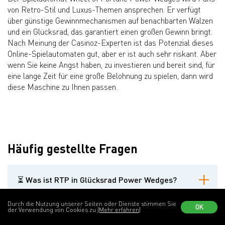
von Retro-Stil und Luxus-Themen ansprechen. Er verfügt
über günstige Gewinnmechanismen auf benachbarten Walzen
und ein Glücksrad, das garantiert einen großen Gewinn bringt.
Nach Meinung der Casinoz-Experten ist das Potenzial dieses
Online-Spielautomaten gut, aber er ist auch sehr riskant. Aber
wenn Sie keine Angst haben, zu investieren und bereit sind, für
eine lange Zeit für eine große Belohnung zu spielen, dann wird
diese Maschine zu Ihnen passen.
Häufig gestellte Fragen
⏳ Was ist RTP in Glücksrad Power Wedges?
Die Rendite für den Spieler beträgt 97,11 %.
Durch die Nutzung unserer Seiten oder Dienste stimmen Sie
OK
🍇 Wie viele Walzen und Linien gibt es in einem
der Verwendung von Cookies zu
(Mehr erfahren)
Spiel von IGT?