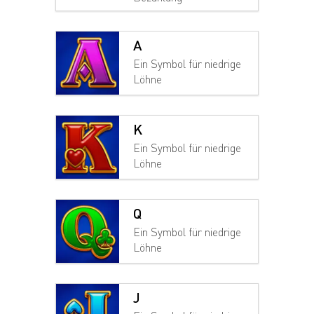
A
Ein Symbol für niedrige
Löhne
K
Ein Symbol für niedrige
Löhne
Q
Ein Symbol für niedrige
Löhne
J