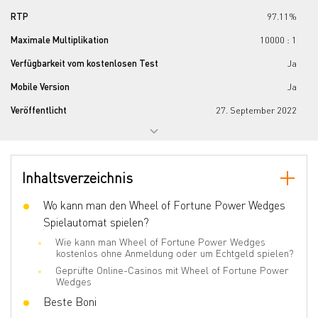
RTP
97.11%
Maximale Multiplikation
10000 : 1
Verfügbarkeit vom kostenlosen Test
Ja
Mobile Version
Ja
Veröffentlicht
27. September 2022
Progressiver Jackpot
Ja
Anzahl der Walzen
5
Inhaltsverzeichnis
Anzahl der Linien
40
Jokers
Wo kann man den Wheel of Fortune Power Wedges
Nein
Spielautomat spielen?
Scatter
Ja
Wie kann man Wheel of Fortune Power Wedges
Spiele mit gleichen Chancen
Nein
kostenlos ohne Anmeldung oder um Echtgeld spielen?
Geprüfte Online-Casinos mit Wheel of Fortune Power
Bonusspiele
Free Spins, Bonus Game, Respin,
Wedges
Multiplier, Jackpots
Beste Boni
Volatilität
High