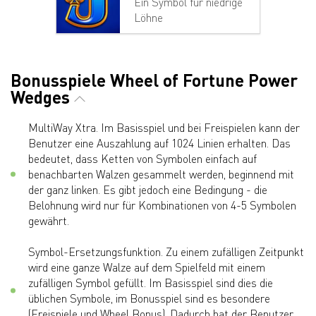
Ein Symbol für niedrige
Löhne
Bonusspiele Wheel of Fortune Power
Wedges
MultiWay Xtra. Im Basisspiel und bei Freispielen kann der
Benutzer eine Auszahlung auf 1024 Linien erhalten. Das
bedeutet, dass Ketten von Symbolen einfach auf
benachbarten Walzen gesammelt werden, beginnend mit
der ganz linken. Es gibt jedoch eine Bedingung - die
Belohnung wird nur für Kombinationen von 4-5 Symbolen
gewährt.
Symbol-Ersetzungsfunktion. Zu einem zufälligen Zeitpunkt
wird eine ganze Walze auf dem Spielfeld mit einem
zufälligen Symbol gefüllt. Im Basisspiel sind dies die
üblichen Symbole, im Bonusspiel sind es besondere
(Freispiele und Wheel Bonus). Dadurch hat der Benutzer