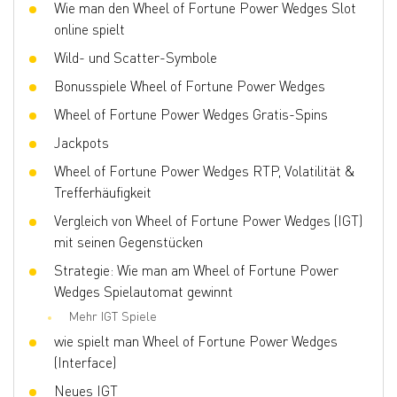
Wie man den Wheel of Fortune Power Wedges Slot
3D-Slot
Ja
online spielt
Respins
Ja
Wild- und Scatter-Symbole
Free Spins
Ja
Bonusspiele Wheel of Fortune Power Wedges
Wettlinie
0.1 - 1000
Wheel of Fortune Power Wedges Gratis-Spins
Jackpots
Wheel of Fortune Power Wedges RTP, Volatilität &
Trefferhäufigkeit
Vergleich von Wheel of Fortune Power Wedges (IGT)
mit seinen Gegenstücken
Strategie: Wie man am Wheel of Fortune Power
Wedges Spielautomat gewinnt
Mehr IGT Spiele
wie spielt man Wheel of Fortune Power Wedges
(Interface)
Neues IGT