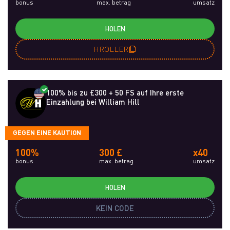
bonus
max. betrag
umsatz
HOLEN
HROLLER
100% bis zu £300 + 50 FS auf Ihre erste
Einzahlung bei William Hill
GEGEN EINE KAUTION
100%
300 £
x40
bonus
max. betrag
umsatz
HOLEN
KEIN CODE