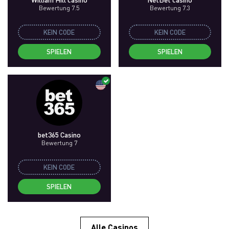
Bewertung 7.5
Bewertung 7.3
KEIN CODE
KEIN CODE
SPIELEN
SPIELEN
bet365 Casino
Bewertung 7
KEIN CODE
SPIELEN
Alle Casinos