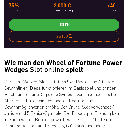
75%
2 000 €
x40
bonus
max. betrag
umsatz
HOLEN
GS100
Wie man den Wheel of Fortune Power
Wedges Slot online spielt
Der Fünf-Walzen-Slot bietet ein 5x4-Raster und 40 feste
Gewinnlinien. Diese funktionieren im Basisspiel und bringen
Belohnungen für 3-5 gleiche Symbole von links nach rechts.
Aber es gibt auch ein besonderes Feature, das die
Gewinnmöglichkeiten erhöht. Der Online-Slot verwendet 4
Junior- und 5 Senior-Symbole. Der Einsatz pro Drehung kann
in einem weiten Bereich gewählt werden - 0,1-1000 Euro. Die
Benutzer warten auf Freespins, Glücksrad und andere