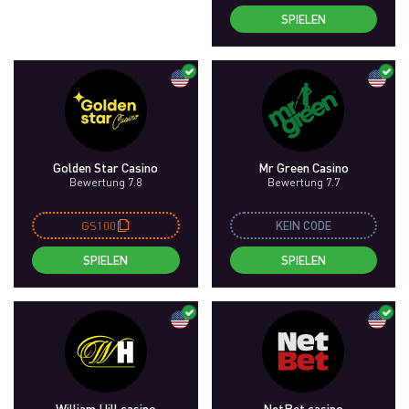
SPIELEN
Golden Star Casino
Mr Green Casino
Bewertung 7.8
Bewertung 7.7
GS100
KEIN CODE
SPIELEN
SPIELEN
William Hill casino
NetBet сasino