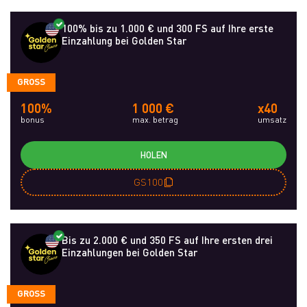
100% bis zu 1.000 € und 300 FS auf Ihre erste
Einzahlung bei Golden Star
GROSS
100%
1 000 €
x40
bonus
max. betrag
umsatz
HOLEN
GS100
Bis zu 2.000 € und 350 FS auf Ihre ersten drei
Einzahlungen bei Golden Star
GROSS