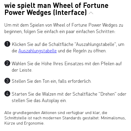
wie spielt man Wheel of Fortune
Power Wedges (Interface)
Um mit dem Spielen von Wheel of Fortune Power Wedges zu
beginnen, folgen Sie einfach ein paar einfachen Schritten:
Klicken Sie auf die Schaltfläche "Auszahlungstabelle", um
die
Auszahlungstabelle
und die Regeln zu öffnen.
Wählen Sie die Höhe Ihres Einsatzes mit den Pfeilen auf
der Leiste.
Stellen Sie den Ton ein, falls erforderlich.
Starten Sie die Walzen mit der Schaltfläche "Drehen" oder
stellen Sie das Autoplay ein.
Alle grundlegenden Aktionen sind verfügbar und klar, die
Schnittstelle ist nach modernen Standards gestaltet: Minimalismus,
Kürze und Ergonomie.