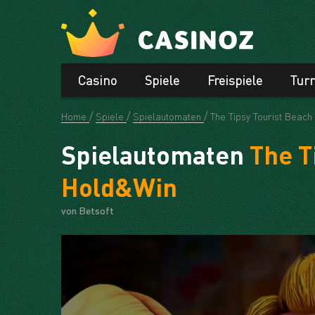
Casino
Spiele
Freispiele
Turn
Home
Spiele
Spielautomaten
The Tipsy Tourist Bea
Spielautomaten
The T
Hold&Win
von Betsoft