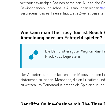
vertrauenswürdigen Casinos anmelden. Nur solche Orte 
Gewinnchancen und schnelle Auszahlungen sicher.
Ve
Vertrauens, das es ihnen erlaubt, alle Zweifel beiseite
Wie kann man The Tipsy Tourist Beach
Anmeldung oder um Echtgeld spielen?
Die Demo ist ein guter Weg, um das In
Produkt zu begeistern.
Der Anbieter nutzt den kostenlosen Modus, um den Leu
eintauchen zu lassen. Menschen, die an lukrativen und 
zu wetten. Im Demomodus drehen die Spieler nur und 
Geprüfte Online-Casinos mit The Tips