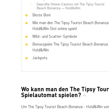
Geprüfte Online-Casinos mit The Tipsy Tourist
Beach Bonanza — Hold&Win
Beste Boni
Wie man den The Tipsy Tourist Beach Bonanza —
Hold&Win Slot online spielt
Wild- und Scatter-Symbole
Bonusspiele The Tipsy Tourist Beach Bonanza —
Hold&Win
Jackpots
Wo kann man den The Tipsy Tou
Spielautomat spielen?
Um The Tipsy Tourist Beach Bonanza - Hold&Win von B