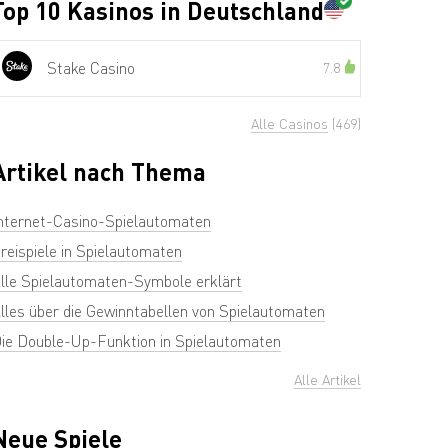
Top 10 Kasinos in Deutschland
Stake Casino
7.8
Alle Casinos
(469)
Artikel nach Thema
nternet-Casino-Spielautomaten
reispiele in Spielautomaten
lle Spielautomaten-Symbole erklärt
lles über die Gewinntabellen von Spielautomaten
ie Double-Up-Funktion in Spielautomaten
Alle Artikel
Neue Spiele