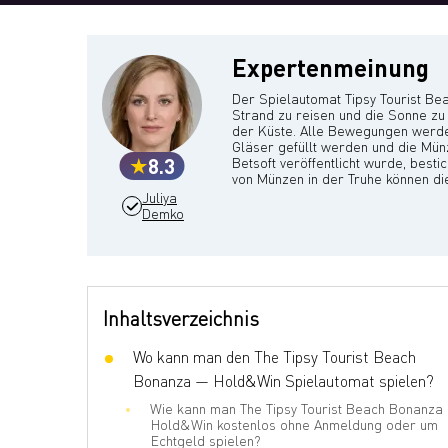
Expertenmeinung
Der Spielautomat Tipsy Tourist Bea
Strand zu reisen und die Sonne zu 
der Küste. Alle Bewegungen werden
Gläser gefüllt werden und die Mün
8.3
Betsoft veröffentlicht wurde, best
von Münzen in der Truhe können di
Juliya
Demko
Inhaltsverzeichnis
Wo kann man den The Tipsy Tourist Beach
Bonanza — Hold&Win Spielautomat spielen?
Wie kann man The Tipsy Tourist Beach Bonanza —
Hold&Win kostenlos ohne Anmeldung oder um
Echtgeld spielen?