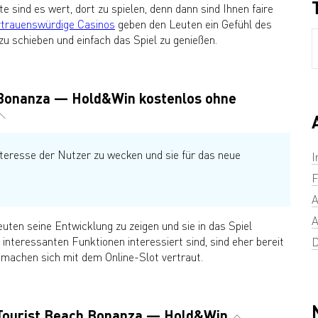
sind es wert, dort zu spielen, denn dann sind Ihnen faire
rtrauenswürdige Casinos
geben den Leuten ein Gefühl des
 zu schieben und einfach das Spiel zu genießen.
 Bonanza — Hold&Win kostenlos ohne
teresse der Nutzer zu wecken und sie für das neue
I
F
A
A
ten seine Entwicklung zu zeigen und sie in das Spiel
interessanten Funktionen interessiert sind, sind eher bereit
D
machen sich mit dem Online-Slot vertraut.
y Tourist Beach Bonanza — Hold&Win