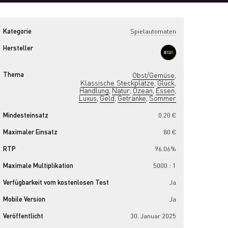
Kategorie
Spielautomaten
Hersteller
Thema
Obst/Gemüse
,
Klassische Steckplätze
Glück
,
,
Handlung
Natur
Ozean
Essen
,
,
,
,
Luxus
Geld
Getränke
Sommer
,
,
,
Mindesteinsatz
0.20 €
Maximaler Einsatz
80 €
RTP
96.06%
Maximale Multiplikation
5000 : 1
Verfügbarkeit vom kostenlosen Test
Ja
Mobile Version
Ja
Veröffentlicht
30. Januar 2025