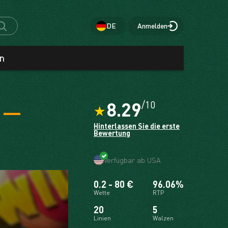
DE
Anmelden
en
8.29
/10
a —
Hinterlassen Sie die erste
Bewertung
Verfügbar ab USA
0.2 - 80 €
96.06%
Wette
RTP
20
5
Linien
Walzen