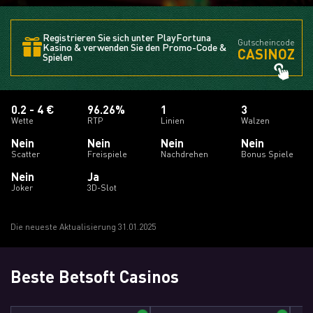
Registrieren Sie sich unter PlayFortuna
Gutscheincode
Kasino & verwenden Sie den Promo-Code &
CASINOZ
Spielen
0.2 - 4 €
96.26%
1
3
Wette
RTP
Linien
Walzen
Nein
Nein
Nein
Nein
Scatter
Freispiele
Nachdrehen
Bonus Spiele
Nein
Ja
Joker
3D-Slot
Die neueste Aktualisierung 31.01.2025
Beste Betsoft Casinos