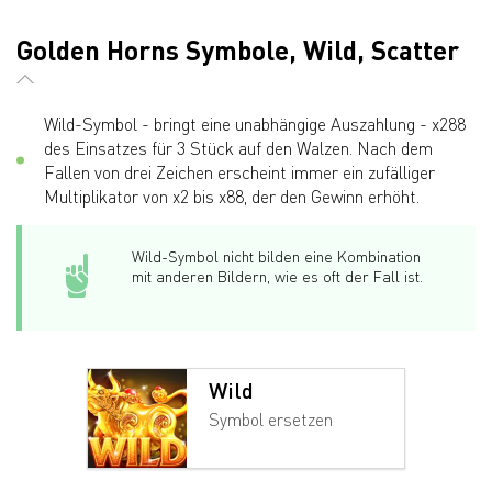
Golden Horns Symbole, Wild, Scatter
Wild-Symbol - bringt eine unabhängige Auszahlung - x288
des Einsatzes für 3 Stück auf den Walzen. Nach dem
Fallen von drei Zeichen erscheint immer ein zufälliger
Multiplikator von x2 bis x88, der den Gewinn erhöht.
Wild-Symbol nicht bilden eine Kombination
mit anderen Bildern, wie es oft der Fall ist.
Wild
Symbol ersetzen