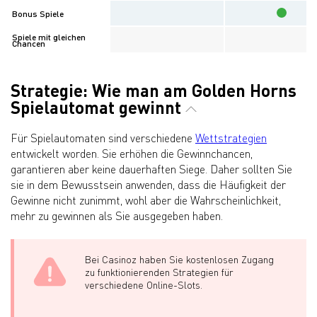
Bonus Spiele
Spiele mit gleichen
Chancen
Strategie: Wie man am Golden Horns
Spielautomat gewinnt
Für Spielautomaten sind verschiedene
Wettstrategien
entwickelt worden. Sie erhöhen die Gewinnchancen,
garantieren aber keine dauerhaften Siege. Daher sollten Sie
sie in dem Bewusstsein anwenden, dass die Häufigkeit der
Gewinne nicht zunimmt, wohl aber die Wahrscheinlichkeit,
mehr zu gewinnen als Sie ausgegeben haben.
Bei Casinoz haben Sie kostenlosen Zugang
zu funktionierenden Strategien für
verschiedene Online-Slots.