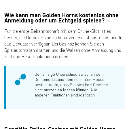
Wie kann man Golden Horns kostenlos ohne
Anmeldung oder um Echtgeld spielen?
Für die erste Bekanntschaft mit dem Online-Slot ist es
besser, die Demoversion zu benutzen. Sie ist kostenlos und für
alle Benutzer verfügbar. Bei Casinoz können Sie den
Spielautomaten starten und die Walzen ohne Anmeldung und
zeitliche Beschränkungen drehen.
Der einzige Unterschied zwischen dem
Demomodus und dem normalen Modus
besteht darin, dass Sie sich Ihre Gewinne
nicht auszahlen lassen können. Alle
anderen Funktionen sind identisch.
Geprüfte Online-Casinos mit Golden Horns