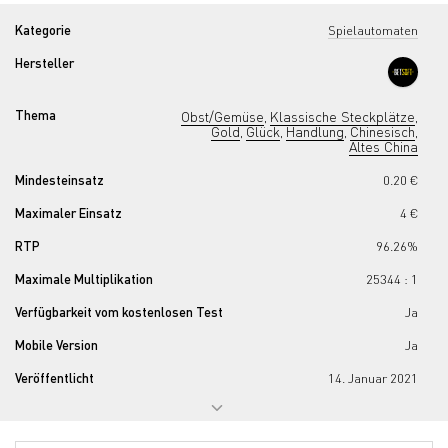
Kategorie
Spielautomaten
Hersteller
Thema
Obst/Gemüse
Klassische Steckplätze
,
,
Gold
Glück
Handlung
Chinesisch
,
,
,
,
Altes China
Mindesteinsatz
0.20 €
Maximaler Einsatz
4 €
RTP
96.26%
Maximale Multiplikation
25344 : 1
Verfügbarkeit vom kostenlosen Test
Ja
Mobile Version
Ja
Veröffentlicht
14. Januar 2021
Progressiver Jackpot
Nein
Anzahl der Walzen
3