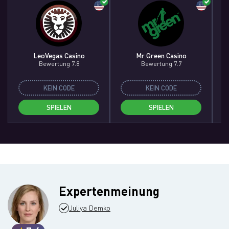
LeoVegas Casino
Mr Green Casino
Bewertung 7.8
Bewertung 7.7
KEIN CODE
KEIN CODE
SPIELEN
SPIELEN
Expertenmeinung
Juliya Demko