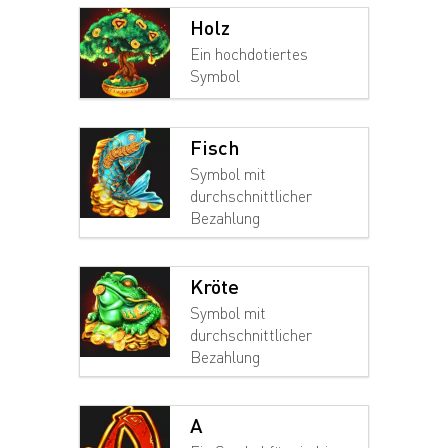
Holz
Ein hochdotiertes
Symbol
Fisch
Symbol mit
durchschnittlicher
Bezahlung
Kröte
Symbol mit
durchschnittlicher
Bezahlung
A