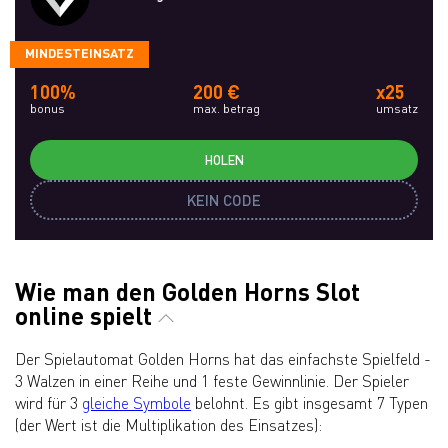
MINDESTEINSATZ
100%
200 €
x25
bonus
max. betrag
umsatz
HOLEN
KEIN CODE
Wie man den Golden Horns Slot
online spielt
Der Spielautomat Golden Horns hat das einfachste Spielfeld -
3 Walzen in einer Reihe und 1 feste Gewinnlinie. Der Spieler
wird für 3
gleiche Symbole
belohnt. Es gibt insgesamt 7 Typen
(der Wert ist die Multiplikation des Einsatzes):