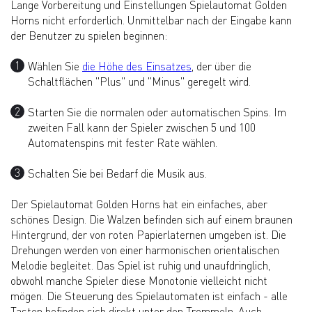
Lange Vorbereitung und Einstellungen Spielautomat Golden
Horns nicht erforderlich. Unmittelbar nach der Eingabe kann
der Benutzer zu spielen beginnen:
Wählen Sie
die Höhe des Einsatzes
, der über die
Schaltflächen "Plus" und "Minus" geregelt wird.
Starten Sie die normalen oder automatischen Spins. Im
zweiten Fall kann der Spieler zwischen 5 und 100
Automatenspins mit fester Rate wählen.
Schalten Sie bei Bedarf die Musik aus.
Der Spielautomat Golden Horns hat ein einfaches, aber
schönes Design. Die Walzen befinden sich auf einem braunen
Hintergrund, der von roten Papierlaternen umgeben ist. Die
Drehungen werden von einer harmonischen orientalischen
Melodie begleitet. Das Spiel ist ruhig und unaufdringlich,
obwohl manche Spieler diese Monotonie vielleicht nicht
mögen. Die Steuerung des Spielautomaten ist einfach - alle
Tasten befinden sich direkt unter den Trommeln. Auch