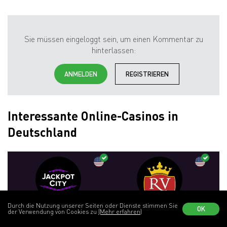
Sie müssen eingeloggt sein, um einen Kommentar zu
hinterlassen:
ANMELDEN
REGISTRIEREN
Interessante Online-Casinos in
Deutschland
Durch die Nutzung unserer Seiten oder Dienste stimmen Sie
OK
JackpotCity casino
Royal Vegas сasino
der Verwendung von Cookies zu
(Mehr erfahren)
Bewertung 7.4
Bewertung 7.5