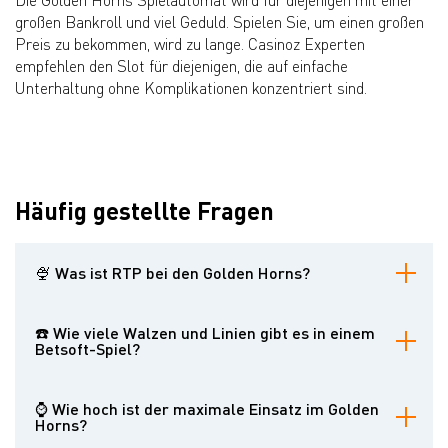
Die Golden Horns Spielautomat wird für diejenigen mit einer
großen Bankroll und viel Geduld. Spielen Sie, um einen großen
Preis zu bekommen, wird zu lange. Casinoz Experten
empfehlen den Slot für diejenigen, die auf einfache
Unterhaltung ohne Komplikationen konzentriert sind.
Häufig gestellte Fragen
🍨 Was ist RTP bei den Golden Horns?
Die Rendite für den Spieler beträgt 96,26 %.
☎️ Wie viele Walzen und Linien gibt es in einem
Betsoft-Spiel?
Der Online-Slot bietet 3 Walzen in 1 Reihe und 1 feste Gewinnlinie.
⌚️ Wie hoch ist der maximale Einsatz im Golden
Horns?