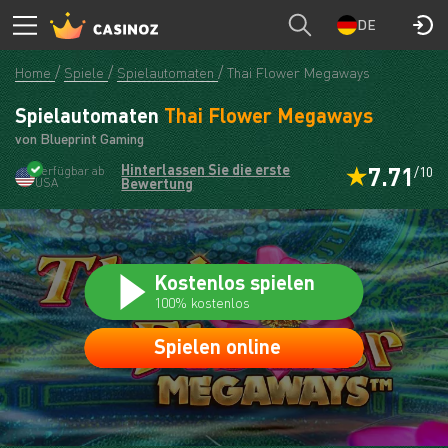
CASINOZ
SPIELEN
DE
Home
Spiele
Spielautomaten
Thai Flower Megaways
Spielautomaten
Thai Flower Megaways
von Blueprint Gaming
Hinterlassen Sie die erste
7.71
Verfügbar ab
/10
USA
Bewertung
Kostenlos spielen
100% kostenlos
Spielen online