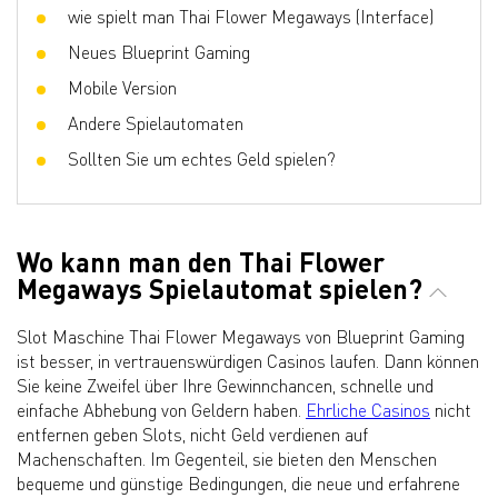
wie spielt man Thai Flower Megaways (Interface)
Neues Blueprint Gaming
Mobile Version
Andere Spielautomaten
Sollten Sie um echtes Geld spielen?
Wo kann man den Thai Flower
Megaways Spielautomat spielen?
Slot Maschine Thai Flower Megaways von Blueprint Gaming
ist besser, in vertrauenswürdigen Casinos laufen. Dann können
Sie keine Zweifel über Ihre Gewinnchancen, schnelle und
einfache Abhebung von Geldern haben.
Ehrliche Casinos
nicht
entfernen geben Slots, nicht Geld verdienen auf
Machenschaften. Im Gegenteil, sie bieten den Menschen
bequeme und günstige Bedingungen, die neue und erfahrene