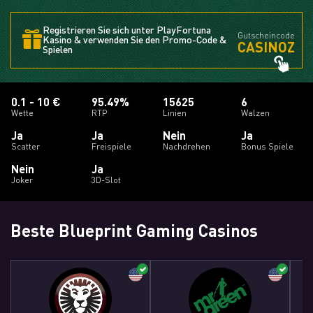
Registrieren Sie sich unter PlayFortuna
Gutscheincode
Kasino & verwenden Sie den Promo-Code &
CASINOZ
Spielen
0.1 - 10 €
95.49%
15625
6
Wette
RTP
Linien
Walzen
Ja
Ja
Nein
Ja
Scatter
Freispiele
Nachdrehen
Bonus Spiele
Nein
Ja
Joker
3D-Slot
Beste Blueprint Gaming Casinos