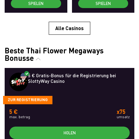
SPIELEN
SPIELEN
Alle Casinos
Beste Thai Flower Megaways
Bonusse
5 € Gratis-Bonus für die Registrierung bei
SlottyWay Casino
ZUR REGISTRIERUNG
5 €
x75
max. betrag
umsatz
HOLEN