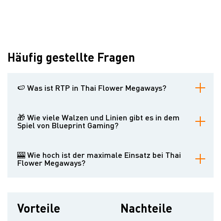
Häufig gestellte Fragen
🍉 Was ist RTP in Thai Flower Megaways?
Die Rendite für den Spieler beträgt 95,49 %.
🎁 Wie viele Walzen und Linien gibt es in dem
Spiel von Blueprint Gaming?
Der Online-Spielautomat bietet 6 Walzen in 5 Reihen und 15625
nicht fixierte Gewinnlinien.
🎰 Wie hoch ist der maximale Einsatz bei Thai
Flower Megaways?
Die Spieler können maximal 50 Euro setzen.
Vorteile
Nachteile