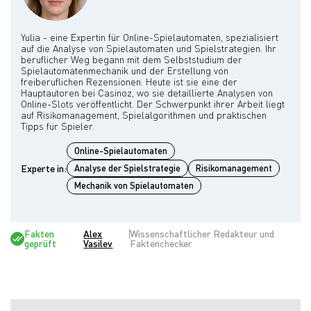
Yulia - eine Expertin für Online-Spielautomaten, spezialisiert
auf die Analyse von Spielautomaten und Spielstrategien. Ihr
beruflicher Weg begann mit dem Selbststudium der
Spielautomatenmechanik und der Erstellung von
freiberuflichen Rezensionen. Heute ist sie eine der
Hauptautoren bei Casinoz, wo sie detaillierte Analysen von
Online-Slots veröffentlicht. Der Schwerpunkt ihrer Arbeit liegt
auf Risikomanagement, Spielalgorithmen und praktischen
Online-Spielautomaten
Experte in:
Analyse der Spielstrategie
Risikomanagement
Mechanik von Spielautomaten
Fakten
Alex
Wissenschaftlicher Redakteur und
geprüft
Vasilev
Faktenchecker