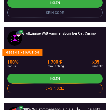
HOLEN
KEIN CODE
Großzügige Willkommensboni bei Cat Casino
GEGEN EINE KAUTION
100%
1 700 $
x35
bonus
max. betrag
umsatz
HOLEN
CASINOZ
200% Willkommensbonus bis zu $2000 bei Bitz