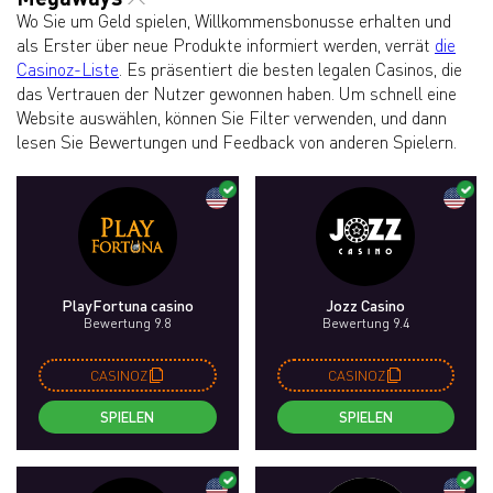
Wo Sie um Geld spielen, Willkommensbonusse erhalten und
als Erster über neue Produkte informiert werden, verrät
die
Casinoz-Liste
. Es präsentiert die besten legalen Casinos, die
das Vertrauen der Nutzer gewonnen haben. Um schnell eine
Website auswählen, können Sie Filter verwenden, und dann
lesen Sie Bewertungen und Feedback von anderen Spielern.
PlayFortuna casino
Jozz Casino
Bewertung 9.8
Bewertung 9.4
CASINOZ
CASINOZ
SPIELEN
SPIELEN