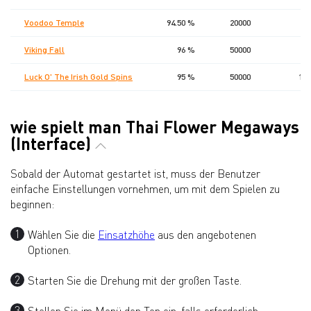
Voodoo Temple
94.50 %
20000
Viking Fall
96 %
50000
1
Luck O' The Irish Gold Spins
95 %
50000
11
wie spielt man Thai Flower Megaways
(Interface)
Sobald der Automat gestartet ist, muss der Benutzer
einfache Einstellungen vornehmen, um mit dem Spielen zu
beginnen:
Wählen Sie die
Einsatzhöhe
aus den angebotenen
Optionen.
Starten Sie die Drehung mit der großen Taste.
Stellen Sie im Menü den Ton ein, falls erforderlich