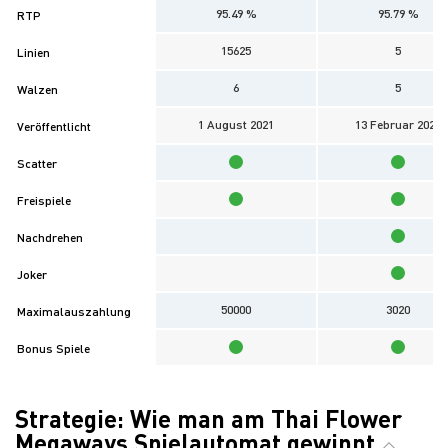
95.49 %
95.79 %
RTP
15625
5
Linien
6
5
Walzen
1 August 2021
13 Februar 2026
Veröffentlicht
Scatter
Freispiele
Nachdrehen
Joker
50000
3020
Maximalauszahlung
Bonus Spiele
Strategie: Wie man am Thai Flower
Megaways Spielautomat gewinnt