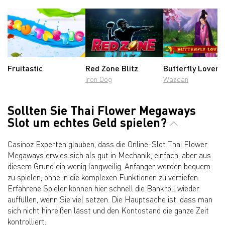
Fruitastic
Red Zone Blitz
Butterfly Lovers
Iron Dog
Wazdan
Sollten Sie Thai Flower Megaways
Slot um echtes Geld spielen?
Casinoz Experten glauben, dass die Online-Slot Thai Flower
Megaways erwies sich als gut in Mechanik, einfach, aber aus
diesem Grund ein wenig langweilig. Anfänger werden bequem
zu spielen, ohne in die komplexen Funktionen zu vertiefen.
Erfahrene Spieler können hier schnell die Bankroll wieder
auffüllen, wenn Sie viel setzen. Die Hauptsache ist, dass man
sich nicht hinreißen lässt und den Kontostand die ganze Zeit
kontrolliert.