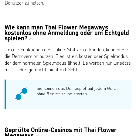
Benutzer zu halten.
Wie kann man Thai Flower Megaways
kostenlos ohne Anmeldung oder um Echtgeld
spielen?
Um die Funktionen des Online-Slots zu erkunden, können Sie
die Demoversion nutzen. Dies ist ein kostenloser Spielmodus,
der dem normalen Spielmodus ähnelt. Es werden nur Einsätze
mit Credits gemacht, nicht mit Geld.
Sie können das Demospiel auf jedem Gerät
ohne Registrierung starten.
Geprüfte Online-Casinos mit Thai Flower
Megaways