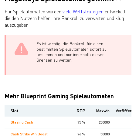
Für Spielautomaten wurden
viele Wettstrategien
entwickelt,
die den Nutzern helfen, ihre Bankroll zu verwalten und klug
auszugeben.
Es ist wichtig, die Bankroll für einen
bestimmten Spielautomaten sofort zu
bestimmen und nur innerhalb dieser
Grenzen zu wetten.
Mehr Blueprint Gaming Spielautomaten
Slot
RTP
Maxwin
Veröffentl
Blazing Cash
95 %
250000
Cash Strike Win Boost
96 %
50000