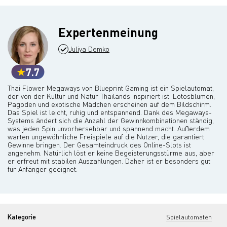
Expertenmeinung
Juliya Demko
7.7
Thai Flower Megaways von Blueprint Gaming ist ein Spielautomat,
der von der Kultur und Natur Thailands inspiriert ist. Lotosblumen,
Pagoden und exotische Mädchen erscheinen auf dem Bildschirm.
Das Spiel ist leicht, ruhig und entspannend. Dank des Megaways-
Systems ändert sich die Anzahl der Gewinnkombinationen ständig,
was jeden Spin unvorhersehbar und spannend macht. Außerdem
warten ungewöhnliche Freispiele auf die Nutzer, die garantiert
Gewinne bringen. Der Gesamteindruck des Online-Slots ist
angenehm. Natürlich löst er keine Begeisterungsstürme aus, aber
er erfreut mit stabilen Auszahlungen. Daher ist er besonders gut
für Anfänger geeignet.
Kategorie
Spielautomaten