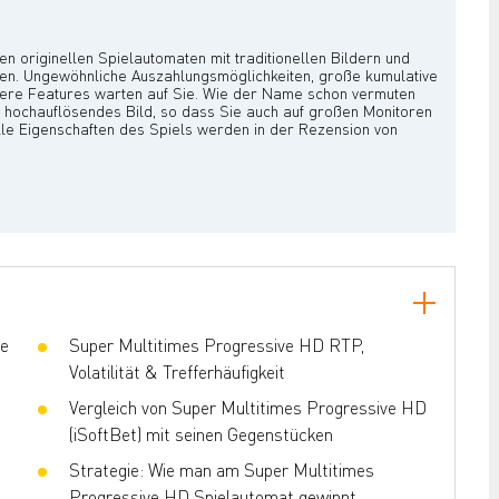
en originellen Spielautomaten mit traditionellen Bildern und
gen. Ungewöhnliche Auszahlungsmöglichkeiten, große kumulative
ere Features warten auf Sie. Wie der Name schon vermuten
in hochauflösendes Bild, so dass Sie auch auf großen Monitoren
Alle Eigenschaften des Spiels werden in der Rezension von
Super Multitimes Progressive HD RTP,
Volatilität & Trefferhäufigkeit
Vergleich von Super Multitimes Progressive HD
(iSoftBet) mit seinen Gegenstücken
Strategie: Wie man am Super Multitimes
Progressive HD Spielautomat gewinnt