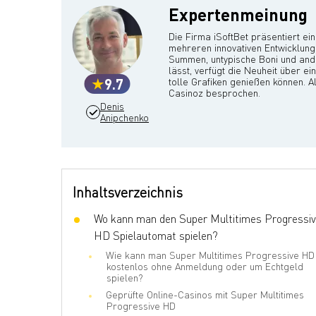
Expertenmeinung
Die Firma iSoftBet präsentiert ein
mehreren innovativen Entwicklun
Summen, untypische Boni und and
lässt, verfügt die Neuheit über e
9.7
tolle Grafiken genießen können. 
Casinoz besprochen.
Denis
Anipchenko
Inhaltsverzeichnis
Wo kann man den Super Multitimes Progressive
HD Spielautomat spielen?
Wie kann man Super Multitimes Progressive HD
kostenlos ohne Anmeldung oder um Echtgeld
spielen?
Geprüfte Online-Casinos mit Super Multitimes
Progressive HD