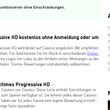
 funktionieren ohne Einschränkungen.
F
W
ssive HD kostenlos ohne Anmeldung oder um
m
ssive HD wird direkt auf Casinoz angeboten. Wir empfehlen
D
sehen. Für Geld können Sie Ihr Glück in verschiedenen
Online-
P
 ihre Logos mit Links zu den Artikeln unten. Meinungen zu den
G
eilen. Sterne-Bewertungen sind ebenfalls willkommen.
S
titimes Progressive HD
Casinos von Casinoz. Diese Liste enthält Einrichtungen, in
um Spielen verfügbar ist. Sie können jedes dieser Casinos
 haben wir für jedes Casino eine eigene Bewertung erstellt -
htige Seite auswählen.