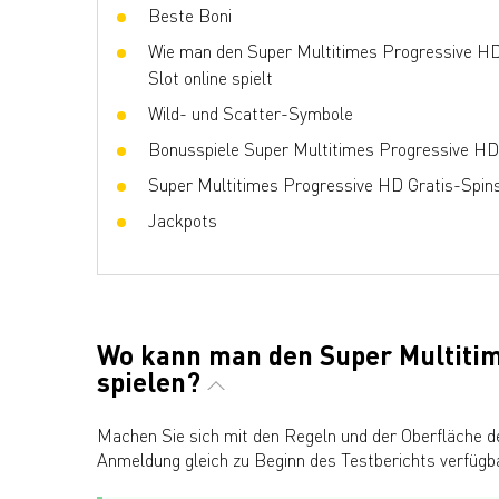
Beste Boni
Wie man den Super Multitimes Progressive HD
Slot online spielt
Wild- und Scatter-Symbole
Bonusspiele Super Multitimes Progressive HD
Super Multitimes Progressive HD Gratis-Spin
Jackpots
Wo kann man den Super Multitim
spielen?
Machen Sie sich mit den Regeln und der Oberfläche de
Anmeldung gleich zu Beginn des Testberichts verfügba