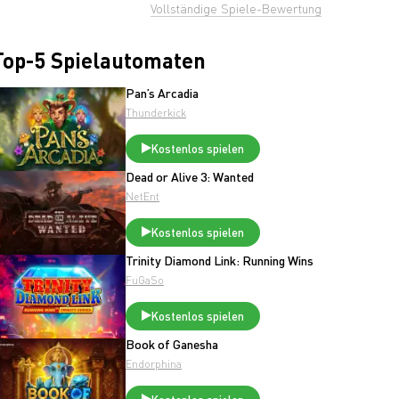
Vollständige Spiele-Bewertung
Top-5 Spielautomaten
Pan’s Arcadia
Thunderkick
Kostenlos spielen
Dead or Alive 3: Wanted
NetEnt
Kostenlos spielen
Trinity Diamond Link: Running Wins
FuGaSo
Kostenlos spielen
Book of Ganesha
Endorphina