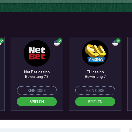
NetBet сasino
EU casino
Bewertung 7.3
Bewertung 7
KEIN CODE
KEIN CODE
SPIELEN
SPIELEN