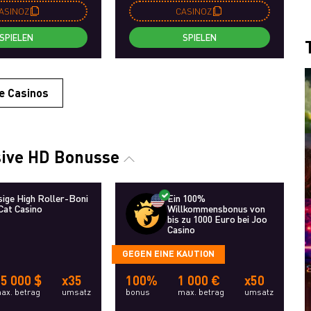
ASINOZ
CASINOZ
SPIELEN
SPIELEN
le Casinos
sive HD Bonusse
sige High Roller-Boni
Ein 100%
 Cat Casino
Willkommensbonus von
bis zu 1000 Euro bei Joo
Casino
GEGEN EINE KAUTION
25 000 $
x35
100%
1 000 €
x50
ax. betrag
umsatz
bonus
max. betrag
umsatz