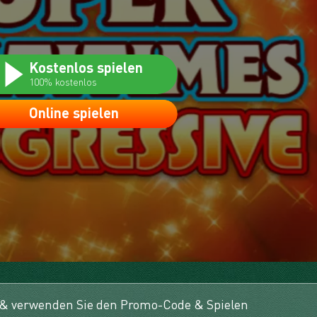
Kostenlos spielen
100% kostenlos
Online spielen
o & verwenden Sie den Promo-Code & Spielen