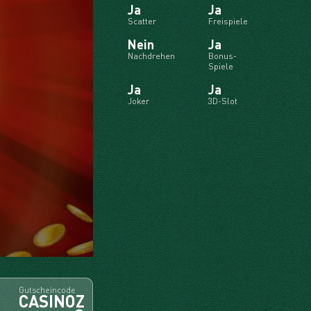
Ja
Ja
Scatter
Freispiele
Nein
Ja
Nachdrehen
Bonus-
Spiele
Ja
Ja
Joker
3D-Slot
Gutscheincode
CASINOZ