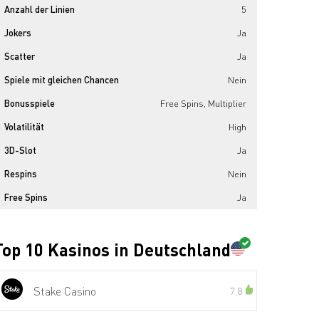
Anzahl der Linien
5
Jokers
Ja
Scatter
Ja
Spiele mit gleichen Chancen
Nein
Bonusspiele
Free Spins, Multiplier
Volatilität
High
3D-Slot
Ja
Respins
Nein
Free Spins
Ja
Top 10 Kasinos in Deutschland
Stake Casino
7.8