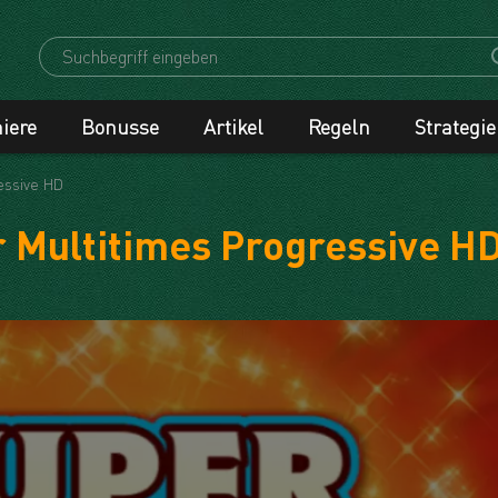
iere
Bonusse
Artikel
Regeln
Strategi
essive HD
 Multitimes Progressive H