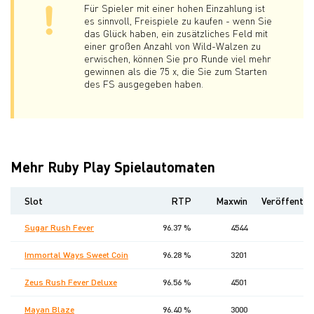
Für Spieler mit einer hohen Einzahlung ist
es sinnvoll, Freispiele zu kaufen - wenn Sie
das Glück haben, ein zusätzliches Feld mit
einer großen Anzahl von Wild-Walzen zu
erwischen, können Sie pro Runde viel mehr
gewinnen als die 75 x, die Sie zum Starten
des FS ausgegeben haben.
Mehr Ruby Play Spielautomaten
Slot
RTP
Maxwin
Veröffentli
Sugar Rush Fever
96.37 %
4544
Immortal Ways Sweet Coin
96.28 %
3201
Zeus Rush Fever Deluxe
96.56 %
4501
Mayan Blaze
96.40 %
3000