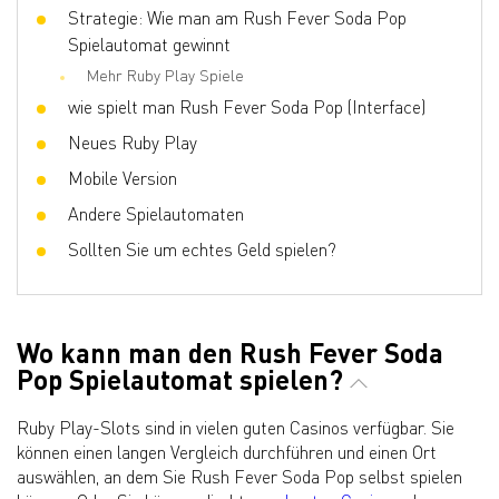
Strategie: Wie man am Rush Fever Soda Pop
Spielautomat gewinnt
Mehr Ruby Play Spiele
wie spielt man Rush Fever Soda Pop (Interface)
Neues Ruby Play
Mobile Version
Andere Spielautomaten
Sollten Sie um echtes Geld spielen?
Wo kann man den Rush Fever Soda
Pop Spielautomat spielen?
Ruby Play-Slots sind in vielen guten Casinos verfügbar. Sie
können einen langen Vergleich durchführen und einen Ort
auswählen, an dem Sie Rush Fever Soda Pop selbst spielen