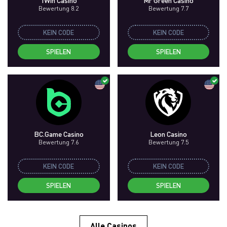
1Win Casino
Mr Green Casino
Bewertung 8.2
Bewertung 7.7
KEIN CODE
KEIN CODE
SPIELEN
SPIELEN
BC.Game Casino
Leon Casino
Bewertung 7.6
Bewertung 7.5
KEIN CODE
KEIN CODE
SPIELEN
SPIELEN
Alle Casinos