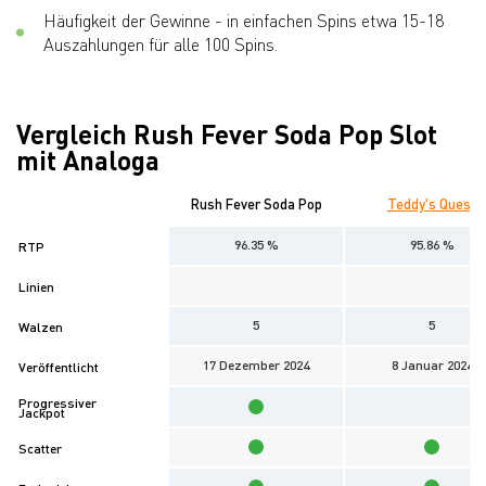
Häufigkeit der Gewinne - in einfachen Spins etwa 15-18
Auszahlungen für alle 100 Spins.
Vergleich Rush Fever Soda Pop Slot
mit Analoga
Rush Fever Soda Pop
Teddy's Quest
96.35 %
95.86 %
RTP
Linien
5
5
Walzen
17 Dezember 2024
8 Januar 2024
Veröffentlicht
Progressiver
Jackpot
Scatter