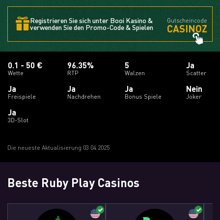
Registrieren Sie sich unter Booi Kasino &
Gutscheincode
CASINOZ
verwenden Sie den Promo-Code & Spielen
0.1 - 50 €
96.35%
5
Ja
Wette
RTP
Walzen
Scatter
Ja
Ja
Ja
Nein
Freispiele
Nachdrehen
Bonus Spiele
Joker
Ja
3D-Slot
Die neueste Aktualisierung 03.04.2025
Beste Ruby Play Casinos