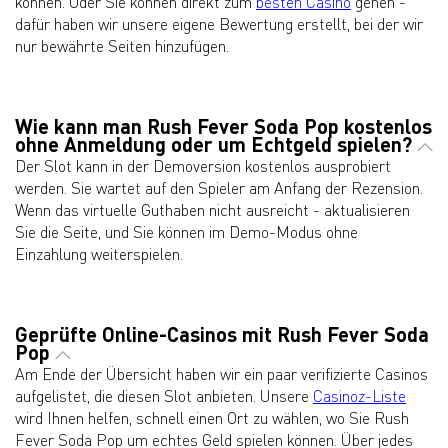
können. Oder Sie können direkt zum
besten Casino
gehen -
dafür haben wir unsere eigene Bewertung erstellt, bei der wir
nur bewährte Seiten hinzufügen.
Wie kann man Rush Fever Soda Pop kostenlos
ohne Anmeldung oder um Echtgeld spielen?
Der Slot kann in der Demoversion kostenlos ausprobiert
werden. Sie wartet auf den Spieler am Anfang der Rezension.
Wenn das virtuelle Guthaben nicht ausreicht - aktualisieren
Sie die Seite, und Sie können im Demo-Modus ohne
Einzahlung weiterspielen.
Geprüfte Online-Casinos mit Rush Fever Soda
Pop
Am Ende der Übersicht haben wir ein paar verifizierte Casinos
aufgelistet, die diesen Slot anbieten. Unsere
Casinoz-Liste
wird Ihnen helfen, schnell einen Ort zu wählen, wo Sie Rush
Fever Soda Pop um echtes Geld spielen können. Über jedes