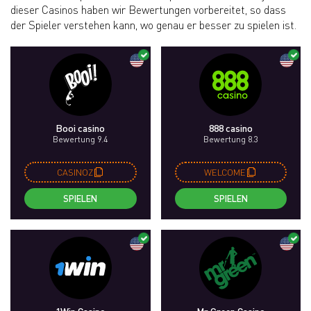
dieser Casinos haben wir Bewertungen vorbereitet, so dass
der Spieler verstehen kann, wo genau er besser zu spielen ist.
Booi casino
888 casino
Bewertung 9.4
Bewertung 8.3
CASINOZ
WELCOME
SPIELEN
SPIELEN