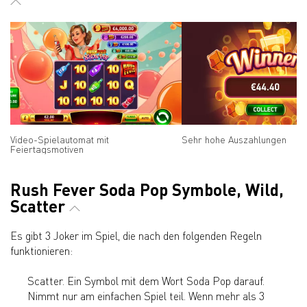
Video-Spielautomat mit
Sehr hohe Auszahlungen
Feiertagsmotiven
Rush Fever Soda Pop Symbole, Wild,
Scatter
Es gibt 3 Joker im Spiel, die nach den folgenden Regeln
funktionieren:
Scatter. Ein Symbol mit dem Wort Soda Pop darauf.
Nimmt nur am einfachen Spiel teil. Wenn mehr als 3