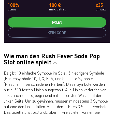
100%
100 €
x35
bonus
max. betrag
umsatz
HOLEN
KEIN CODE
Wie man den Rush Fever Soda Pop
Slot online spielt
Es gibt 10 einfache Symbole im Spiel: 5 niedrigere Symbole
(Kartensymbole 10, J, Q, K, A) und 5 höhere Symbole
(Flaschen in verschiedenen Farben). Diese Symbole werden
nur auf 10 festen Linien ausgezahlt. Alle Linien verlaufen von
links nach rechts, beginnend mit der ersten Walze auf der
linken Seite. Um zu gewinnen, müssen mindestens 3 Symbole
auf eine der Linien fallen. Außerdem gibt es 3 Sondersymbole.
Das Spielfeld ist 5x3 groß, aber in Freispielen können Sie