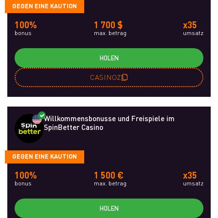
GEGEN EINE KAUTION
100%
1 700 $
x35
bonus
max. betrag
umsatz
HOLEN
CASINOZ
Willkommensbonusse und Freispiele im
SpinBetter Casino
GEGEN EINE KAUTION
100%
1 500 €
x35
bonus
max. betrag
umsatz
HOLEN