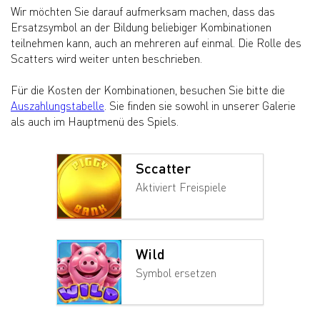
Wir möchten Sie darauf aufmerksam machen, dass das
Ersatzsymbol an der Bildung beliebiger Kombinationen
teilnehmen kann, auch an mehreren auf einmal. Die Rolle des
Scatters wird weiter unten beschrieben.
Für die Kosten der Kombinationen, besuchen Sie bitte die
Auszahlungstabelle
. Sie finden sie sowohl in unserer Galerie
als auch im Hauptmenü des Spiels.
Sccatter
Aktiviert Freispiele
Wild
Symbol ersetzen