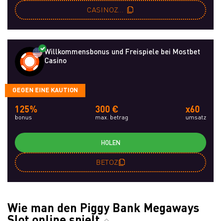
CASINOZRU
Willkommensbonus und Freispiele bei Mostbet
Casino
GEGEN EINE KAUTION
125%
300 €
x60
bonus
max. betrag
umsatz
HOLEN
BETOZ
Wie man den Piggy Bank Megaways
Slot online spielt