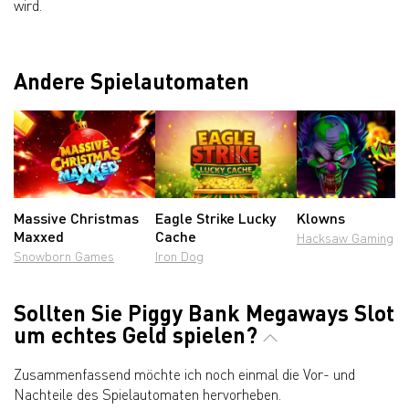
wird.
Andere Spielautomaten
Massive Christmas
Eagle Strike Lucky
Klowns
Maxxed
Cache
Hacksaw Gaming
Snowborn Games
Iron Dog
Sollten Sie Piggy Bank Megaways Slot
um echtes Geld spielen?
Zusammenfassend möchte ich noch einmal die Vor- und
Nachteile des Spielautomaten hervorheben.