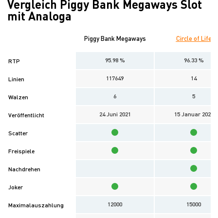
Vergleich Piggy Bank Megaways Slot
mit Analoga
Piggy Bank Megaways
Circle of Life
95.98 %
96.33 %
RTP
117649
14
Linien
6
5
Walzen
24 Juni 2021
15 Januar 2026
Veröffentlicht
Scatter
Freispiele
Nachdrehen
Joker
12000
15000
Maximalauszahlung