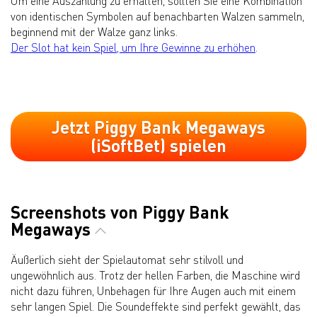
Um eine Auszahlung zu erhalten, sollten Sie eine Kombination
von identischen Symbolen auf benachbarten Walzen sammeln,
beginnend mit der Walze ganz links.
Der Slot hat kein Spiel, um Ihre Gewinne zu erhöhen
.
Jetzt Piggy Bank Megaways
(iSoftBet) spielen
Screenshots von Piggy Bank
Megaways
Äußerlich sieht der Spielautomat sehr stilvoll und
ungewöhnlich aus. Trotz der hellen Farben, die Maschine wird
nicht dazu führen, Unbehagen für Ihre Augen auch mit einem
sehr langen Spiel. Die Soundeffekte sind perfekt gewählt, das