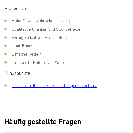
Pluspunkte:
Hohe Gewinnwahrscheinlichkeit;
Qualitative Grafiken und Soundeffekte;
Verfügbarkeit von Freispielen;
Kauf-Bonus;
Einfache Regeln;
Eine breite Palette von Wetten.
Minuspunkte:
Durchschnittlicher Rückerstattungsprozentsatz
.
Häufig gestellte Fragen