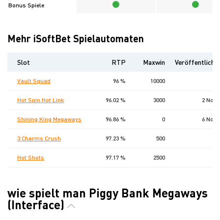
Bonus Spiele
Mehr iSoftBet Spielautomaten
Slot
RTP
Maxwin
Veröffentlich
Vault Squad
96 %
10000
22
Hot Spin Hot Link
96.02 %
3000
2 Nove
Shining King Megaways
96.86 %
0
6 Nove
3 Charms Crush
97.23 %
500
Hot Shots
97.17 %
2500
20
wie spielt man Piggy Bank Megaways
(Interface)