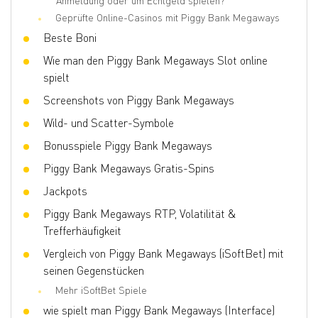
Anmeldung oder um Echtgeld spielen?
Geprüfte Online-Casinos mit Piggy Bank Megaways
Bonusspiele
Free Spins, Bonus Game, Multiplier,
Rejected, MegaWays, Avalanche,
Beste Boni
Cascading Symbols, Buy Feature, Max
Megaways, Symbols collection, Hold and
Win Spins, Scatter symbols, Multiway
Wie man den Piggy Bank Megaways Slot online
(+1024), Bonus Buy Feature, Wild
spielt
Volatilität
Middle
Screenshots von Piggy Bank Megaways
3D-Slot
Nein
Wild- und Scatter-Symbole
Respins
Nein
Bonusspiele Piggy Bank Megaways
Free Spins
Ja
Piggy Bank Megaways Gratis-Spins
Jackpots
Piggy Bank Megaways RTP, Volatilität &
Trefferhäufigkeit
Vergleich von Piggy Bank Megaways (iSoftBet) mit
seinen Gegenstücken
Mehr iSoftBet Spiele
wie spielt man Piggy Bank Megaways (Interface)