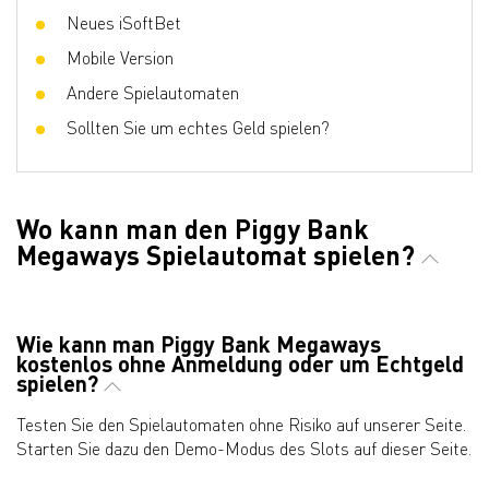
Neues iSoftBet
Mobile Version
Andere Spielautomaten
Sollten Sie um echtes Geld spielen?
Wo kann man den Piggy Bank
Megaways Spielautomat spielen?
Wie kann man Piggy Bank Megaways
kostenlos ohne Anmeldung oder um Echtgeld
spielen?
Testen Sie den Spielautomaten ohne Risiko auf unserer Seite.
Starten Sie dazu den Demo-Modus des Slots auf dieser Seite.