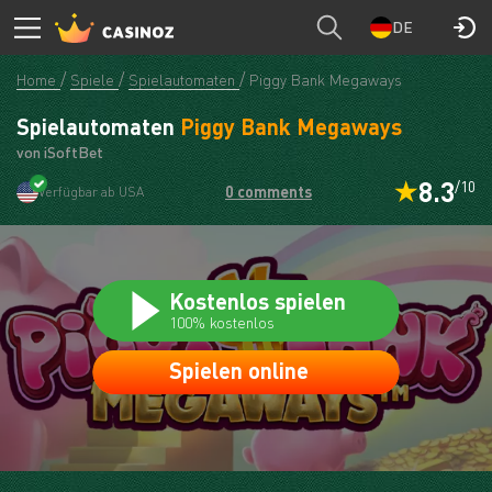
CASINOZ
SPIELEN
DE
Home
Spiele
Spielautomaten
Piggy Bank Megaways
Spielautomaten
Piggy Bank Megaways
von iSoftBet
8.3
/10
0 comments
Verfügbar ab USA
Kostenlos spielen
100% kostenlos
Spielen online