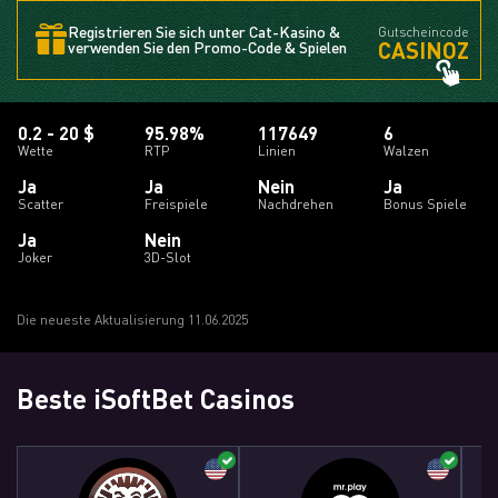
Registrieren Sie sich unter Cat-Kasino &
Gutscheincode
CASINOZ
verwenden Sie den Promo-Code & Spielen
0.2 - 20 $
95.98%
117649
6
Wette
RTP
Linien
Walzen
Ja
Ja
Nein
Ja
Scatter
Freispiele
Nachdrehen
Bonus Spiele
Ja
Nein
Joker
3D-Slot
Die neueste Aktualisierung 11.06.2025
Beste iSoftBet Casinos