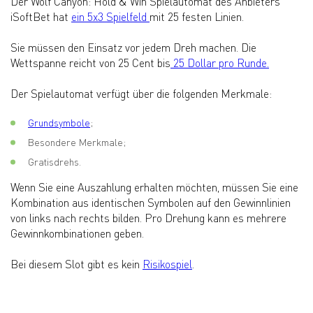
Der Wolf Canyon: Hold & Win Spielautomat des Anbieters
iSoftBet hat
ein 5x3 Spielfeld
mit 25 festen Linien.
Sie müssen den Einsatz vor jedem Dreh machen. Die
Wettspanne reicht von 25 Cent bis
25 Dollar pro Runde.
Der Spielautomat verfügt über die folgenden Merkmale:
Grundsymbole
;
Besondere Merkmale;
Gratisdrehs.
Wenn Sie eine Auszahlung erhalten möchten, müssen Sie eine
Kombination aus identischen Symbolen auf den Gewinnlinien
von links nach rechts bilden. Pro Drehung kann es mehrere
Gewinnkombinationen geben.
Bei diesem Slot gibt es kein
Risikospiel
.