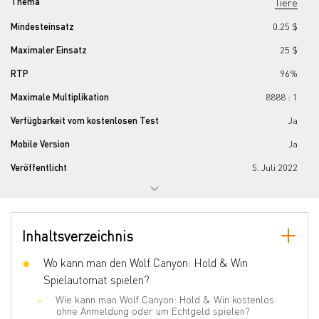
Thema
Tiere
Mindesteinsatz
0.25 $
Maximaler Einsatz
25 $
RTP
96%
Maximale Multiplikation
8888 : 1
Verfügbarkeit vom kostenlosen Test
Ja
Mobile Version
Ja
Veröffentlicht
5. Juli 2022
Progressiver Jackpot
Nein
Anzahl der Walzen
5
Inhaltsverzeichnis
Anzahl der Linien
25
Jokers
Wo kann man den Wolf Canyon: Hold & Win
Ja
Spielautomat spielen?
Scatter
Ja
Wie kann man Wolf Canyon: Hold & Win kostenlos
Spiele mit gleichen Chancen
Nein
ohne Anmeldung oder um Echtgeld spielen?