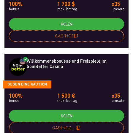
100%
1 700 $
x35
bonus
max. betrag
umsatz
HOLEN
CASINOZ
Willkommensbonusse und Freispiele im
SpinBetter Casino
GEGEN EINE KAUTION
100%
1 500 €
x35
bonus
max. betrag
umsatz
HOLEN
CASINOZRU