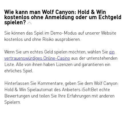
Wie kann man Wolf Canyon: Hold & Win
kostenlos ohne Anmeldung oder um Echtgeld
spielen?
Sie können das Spiel im Demo-Modus auf unserer Website
kostenlos und ohne Risiko ausprobieren.
Wenn Sie um echtes Geld spielen möchten, wählen Sie
ein
vertrauenswürdiges Online-Casino
aus der untenstehenden
Liste. Alle von ihnen haben Lizenzen und garantieren ein
ehrliches Spiel.
Hinterlassen Sie Kommentare, geben Sie dem Wolf Canyon:
Hold & Win Spielautomat des Anbieters iSoftBet echte
Bewertungen und teilen Sie Ihre Erfahrungen mit anderen
Spielern.