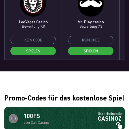
LeoVegas Casino
Mr. Play casino
Bewertung 7.8
Bewertung 7.3
KEIN CODE
KEIN CODE
SPIELEN
SPIELEN
Promo-Codes für das kostenlose Spiel
Gutscheincode
100FS
CASINOZ
von Cat Casino