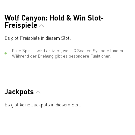
Wolf Canyon: Hold & Win Slot-
Freispiele
Es gibt Freispiele in diesem Slot:
Free Spins - wird aktiviert, wenn 3 Scatter-Symbole landen.
Während der Drehung gibt es besondere Funktionen.
Jackpots
Es gibt keine Jackpots in diesem Slot.