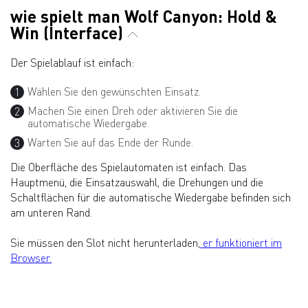
wie spielt man Wolf Canyon: Hold &
Win (Interface)
Der Spielablauf ist einfach:
Wählen Sie den gewünschten Einsatz.
Machen Sie einen Dreh oder aktivieren Sie die
automatische Wiedergabe.
Warten Sie auf das Ende der Runde.
Die Oberfläche des Spielautomaten ist einfach. Das
Hauptmenü, die Einsatzauswahl, die Drehungen und die
Schaltflächen für die automatische Wiedergabe befinden sich
am unteren Rand.
Sie müssen den Slot nicht herunterladen,
er funktioniert im
Browser.