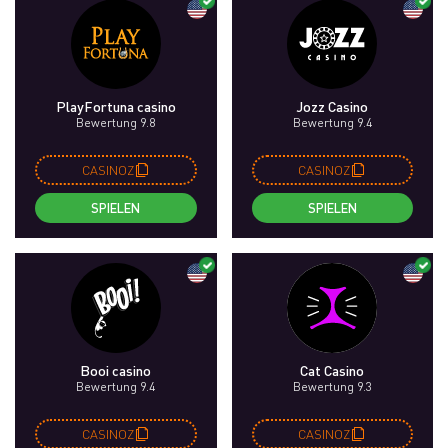
PlayFortuna casino
Jozz Casino
Bewertung 9.8
Bewertung 9.4
CASINOZ
CASINOZ
SPIELEN
SPIELEN
Booi casino
Cat Casino
Bewertung 9.4
Bewertung 9.3
CASINOZ
CASINOZ