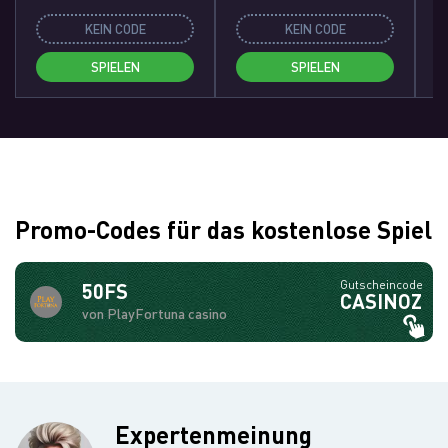
KEIN CODE
KEIN CODE
SPIELEN
SPIELEN
Promo-Codes für das kostenlose Spiel
Gutscheincode
50FS
CASINOZ
von PlayFortuna casino
Expertenmeinung