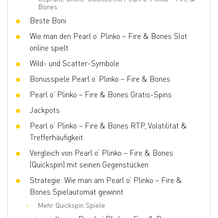
3D-Slot
Ja
Bones
Respins
Ja
Beste Boni
Free Spins
Nein
Wie man den Pearl o’ Plinko – Fire & Bones Slot
online spielt
Wettlinie
0.1 - 1200
Wild- und Scatter-Symbole
Bonusspiele Pearl o’ Plinko – Fire & Bones
Pearl o’ Plinko – Fire & Bones Gratis-Spins
Jackpots
Pearl o’ Plinko – Fire & Bones RTP, Volatilität &
Trefferhäufigkeit
Vergleich von Pearl o’ Plinko – Fire & Bones
(Quickspin) mit seinen Gegenstücken
Strategie: Wie man am Pearl o’ Plinko – Fire &
Bones Spielautomat gewinnt
Mehr Quickspin Spiele