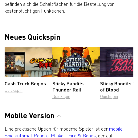
befinden sich die Schaltflächen für die Bestellung von
kostenpflichtigen Funktionen.
Neues Quickspin
Cash Truck Begins
Sticky Bandits
Sticky Bandits Tr
Thunder Rail
of Blood
Quickspin
Quickspin
Quickspin
Mobile Version
Eine praktische Option für moderne Spieler ist der
mobile
Spielautomat Pearl o' Plinko - Fire & Bones
, der auf