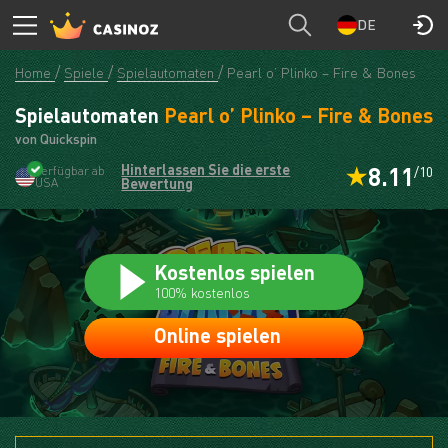
CASINOZ
SPIELEN
DE
Home
Spiele
Spielautomaten
Pearl o’ Plinko – Fire & Bones
Spielautomaten
Pearl o’ Plinko – Fire & Bones
von Quickspin
Hinterlassen Sie die erste
8.11
Verfügbar ab
/10
USA
Bewertung
Kostenlos spielen
100% kostenlos
Online spielen