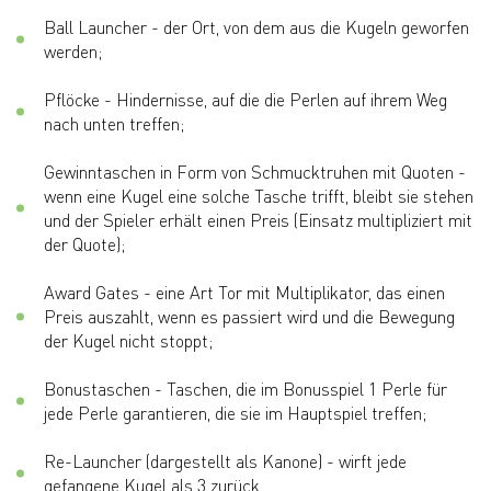
Ball Launcher - der Ort, von dem aus die Kugeln geworfen
werden;
Pflöcke - Hindernisse, auf die die Perlen auf ihrem Weg
nach unten treffen;
Gewinntaschen in Form von Schmucktruhen mit Quoten -
wenn eine Kugel eine solche Tasche trifft, bleibt sie stehen
und der Spieler erhält einen Preis (Einsatz multipliziert mit
der Quote);
Award Gates - eine Art Tor mit Multiplikator, das einen
Preis auszahlt, wenn es passiert wird und die Bewegung
der Kugel nicht stoppt;
Bonustaschen - Taschen, die im Bonusspiel 1 Perle für
jede Perle garantieren, die sie im Hauptspiel treffen;
Re-Launcher (dargestellt als Kanone) - wirft jede
gefangene Kugel als 3 zurück.