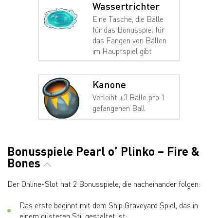
Wassertrichter
Eine Tasche, die Bälle
für das Bonusspiel für
das Fangen von Bällen
im Hauptspiel gibt
Kanone
Verleiht +3 Bälle pro 1
gefangenen Ball
Bonusspiele Pearl o’ Plinko – Fire &
Bones
Der Online-Slot hat 2 Bonusspiele, die nacheinander folgen:
Das erste beginnt mit dem Ship Graveyard Spiel, das in
einem düsteren Stil gestaltet ist;