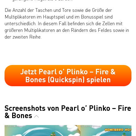
Die Anzahl der Taschen und Tore sowie die Größe der
Multiplikatoren im Hauptspiel und im Bonusspiel sind
unterschiedlich. In diesem Fall befinden sich die Zellen mit
größeren Multiplikatoren an den Rändern des Feldes sowie in
der zweiten Reihe.
Jetzt Pearl o’ Plinko – Fire &
Bones (Quickspin) spielen
Screenshots von Pearl o’ Plinko – Fire
& Bones