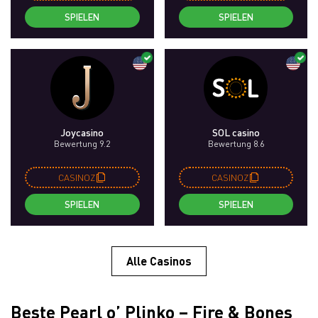
SPIELEN
SPIELEN
Joycasino
SOL casino
Bewertung 9.2
Bewertung 8.6
CASINOZ
CASINOZ
SPIELEN
SPIELEN
Alle Casinos
Beste Pearl o’ Plinko – Fire & Bones