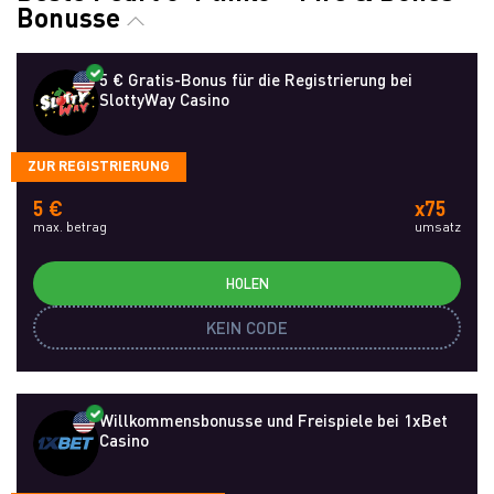
Bonusse
5 € Gratis-Bonus für die Registrierung bei
SlottyWay Casino
ZUR REGISTRIERUNG
5 €
x75
max. betrag
umsatz
HOLEN
KEIN CODE
Willkommensbonusse und Freispiele bei 1xBet
Casino