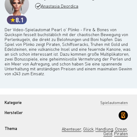
Anastasia Deordica
8.1
Der Video-Spielautomat Pearl o' Plinko - Fire & Bones von
Quickspin fesselt buchstäblich mit der chaotischen Bewegung von
Perlenkugeln, die direkt zu Belohnungen und Boni hüpfen. Das
Spiel von Plinko zeigt Piraten, Schiffswracks, Truhen mit Gold und
Edelsteinen, eine vulkanische Insel und eine feuernde Kanone, was
an sich schon interessant ist. Dazu kommen große Multiplikatoren,
zwei Bonusspiele, eine geheimnisvolle Vermehrung der Perlen und
ein Meer von Aufregung, und schon haben Sie eine spannende
Unterhaltung mit anständigen Preisen und einem maximalen Gewinn
von x243 zum Einsatz.
Kategorie
Spielautomaten
Hersteller
Thema
Abenteuer
Glück
Handlung
Ozean
,
,
,
,
Geld
Piraten
,