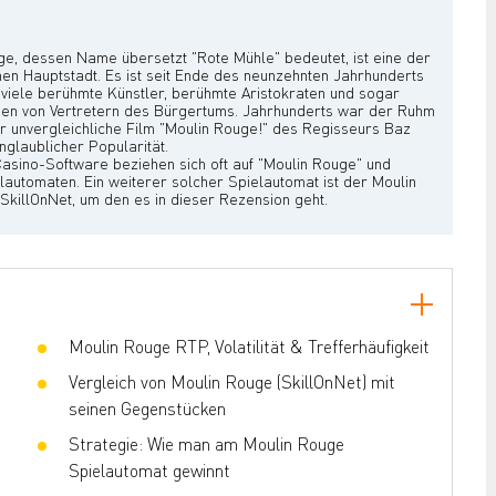
e, dessen Name übersetzt "Rote Mühle" bedeutet, ist eine der
hen Hauptstadt. Es ist seit Ende des neunzehnten Jahrhunderts
it viele berühmte Künstler, berühmte Aristokraten und sogar
igen von Vertretern des Bürgertums. Jahrhunderts war der Ruhm
r unvergleichliche Film "Moulin Rouge!" des Regisseurs Baz
glaublicher Popularität.
Casino-Software beziehen sich oft auf "Moulin Rouge" und
automaten. Ein weiterer solcher Spielautomat ist der Moulin
killOnNet, um den es in dieser Rezension geht.
Moulin Rouge RTP, Volatilität & Trefferhäufigkeit
Vergleich von Moulin Rouge (SkillOnNet) mit
seinen Gegenstücken
Strategie: Wie man am Moulin Rouge
Spielautomat gewinnt