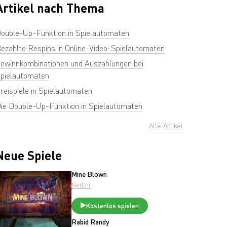
Artikel nach Thema
ouble-Up-Funktion in Spielautomaten
ezahlte Respins in Online-Video-Spielautomaten
ewinnkombinationen und Auszahlungen bei
pielautomaten
reispiele in Spielautomaten
ie Double-Up-Funktion in Spielautomaten
Alle Artikel
Neue Spiele
Mine Blown
NetEnt
Kostenlos spielen
Rabid Randy