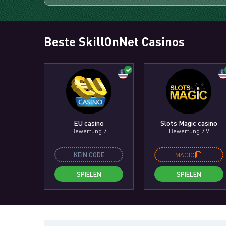
Beste SkillOnNet Casinos
EU casino
Slots Magic casino
Bewertung 7
Bewertung 7.9
KEIN CODE
MAGIC
SPIELEN
SPIELEN