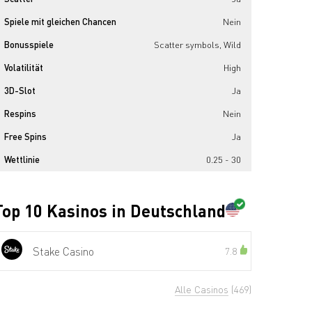
Spiele mit gleichen Chancen
Nein
Bonusspiele
Scatter symbols, Wild
Volatilität
High
3D-Slot
Ja
Respins
Nein
Free Spins
Ja
Wettlinie
0.25 - 30
Top 10 Kasinos in Deutschland
Stake Casino
7.8
Alle Casinos
(469)