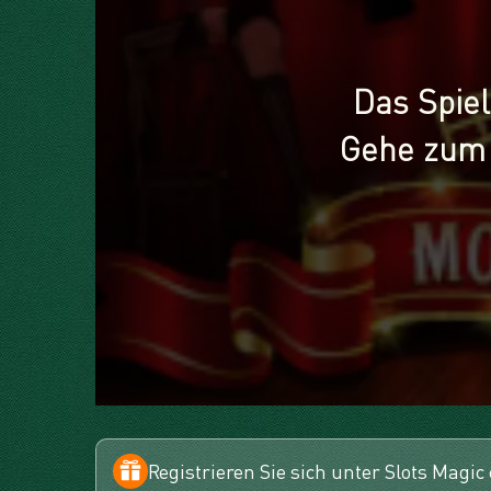
Das Spiel
Gehe zum 
Registrieren Sie sich unter Slots Mag