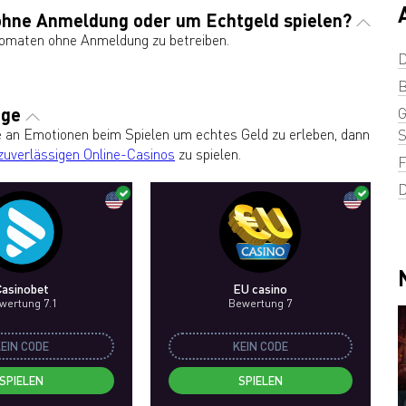
ohne Anmeldung oder um Echtgeld spielen?
automaten ohne Anmeldung zu betreiben.
D
B
uge
G
e an Emotionen beim Spielen um echtes Geld zu erleben, dann
S
zuverlässigen Online-Casinos
zu spielen.
F
D
Casinobet
EU casino
wertung 7.1
Bewertung 7
KEIN CODE
KEIN CODE
SPIELEN
SPIELEN