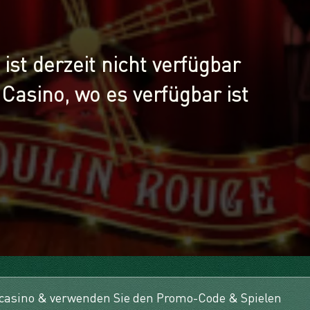
 ist derzeit nicht verfügbar
Casino, wo es verfügbar ist
ic casino & verwenden Sie den Promo-Code & Spielen