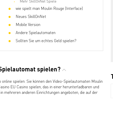
Mehr SkillOnNet Spiele
wie spielt man Moulin Rouge (Interface)
Neues SkillOnNet
Mobile Version
Andere Spielautomaten
Sollten Sie um echtes Geld spielen?
Spielautomat spielen?
 online spielen. Sie können den Video-Spielautomaten Moulin
sino EU Casino spielen, das in einer herunterladbaren und
h in mehreren anderen Einrichtungen angeboten, die auf der