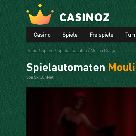
Casino
Spiele
Freispiele
Turn
Home
Spiele
Spielautomaten
Moulin Rouge
Spielautomaten
Mouli
von SkillOnNet