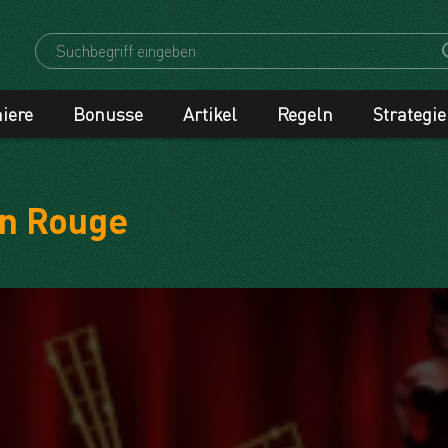
iere
Bonusse
Artikel
Regeln
Strategi
n Rouge