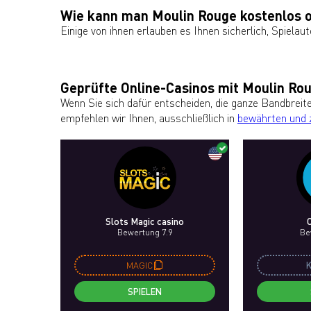
Wie kann man Moulin Rouge kostenlos 
Einige von ihnen erlauben es Ihnen sicherlich, Spiel
Geprüfte Online-Casinos mit Moulin Ro
Wenn Sie sich dafür entscheiden, die ganze Bandbreit
empfehlen wir Ihnen, ausschließlich in
bewährten und 
Slots Magic casino
Bewertung 7.9
Be
MAGIC
SPIELEN