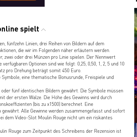
nline spielt
n, fünfzehn Linien, drei Reihen von Bildern auf dem
tionen, die wir im Folgenden näher erläutern werden.
, zwei oder drei Münzen pro Linie spielen. Der Nennwert
verfügbaren Optionen sind wie folgt: 0,25, 0,50, 1, 2, 5 und 10
atz pro Drehung beträgt somit 450 Euro.
e Symbole, eine thematische Bonusrunde, Freispiele und
r oder fünf identischen Bildern gewährt. Die Symbole müssen
 mit der ersten Walze. Die Höhe des Gewinns wird durch
nskoeffizienten (bis zu x1500) berechnet. Eine
on gewährt. Alle Gewinne werden zusammengefasst und sofort
bei dem Video-Slot Moulin Rouge nicht um ein riskantes
ulin Rouge zum Zeitpunkt des Schreibens der Rezension ist