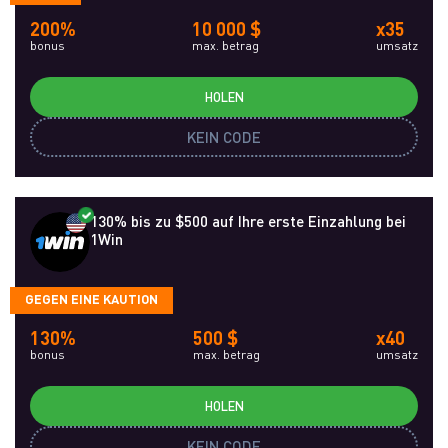
200%
10 000 $
x35
bonus
max. betrag
umsatz
HOLEN
KEIN CODE
130% bis zu $500 auf Ihre erste Einzahlung bei
1Win
GEGEN EINE KAUTION
130%
500 $
x40
bonus
max. betrag
umsatz
HOLEN
KEIN CODE