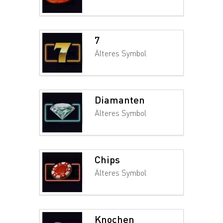
7
Älteres Symbol
Diamanten
Älteres Symbol
Chips
Älteres Symbol
Knochen