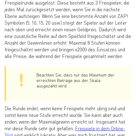
Freispielrunde ausgelöst. Diese besteht aus 3 Freispielen, die
jedes Mal zurückgesetzt werden, wenn Sie in die nächste
Ebene aufsteigen. Wenn Sie eine bestimmte Anzahl von ZAP!
Symbolen (5, 10, 15, 20 usw.) steigt der Spieler auf der Leiter
nach oben und erreicht einen neuen Geldpreis. Dadurch wird
eine zusätzliche Reihe auf dem Spielfeld freigeschaltet und die
Anzahl der Gewinnlinien erhöht. Maximal 8 Stufen können
freigeschaltet werden und bringen x2000 des Einsatzes und
alle Preise, die während der Freispiele gesammelt werden.
Beachten Sie, dass nur das Maximum der
erreichten Beträge aus der Skala
ausgezahlt wird.
Die Runde endet, wenn keine Freispiele mehr übrig sind und
somit keine neue Stufe erreicht wurde. Sie kann aber auch
enden, wenn der Maximalgewinn erreicht ist. Insgesamt hat
mir diese Runde sehr gut gefallen,
Freispiele in dem Online-
Slot
sind wirklich lukrativ. Aber was mich frustriert hat, war,