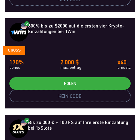
600% bis zu $2000 auf die ersten vier Krypto-
Einzahlungen bei 1Win
GROSS
170%
2 000 $
x40
bonus
max. betrag
umsatz
HOLEN
KEIN CODE
Bis zu 300 € + 100 FS auf Ihre erste Einzahlung
bei 1xSlots