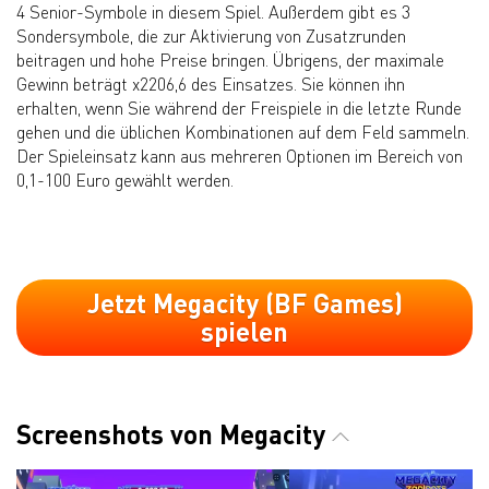
4 Senior-Symbole in diesem Spiel. Außerdem gibt es 3
Sondersymbole, die zur Aktivierung von Zusatzrunden
beitragen und hohe Preise bringen. Übrigens, der maximale
Gewinn beträgt x2206,6 des Einsatzes. Sie können ihn
erhalten, wenn Sie während der Freispiele in die letzte Runde
gehen und die üblichen Kombinationen auf dem Feld sammeln.
Der Spieleinsatz kann aus mehreren Optionen im Bereich von
0,1-100 Euro gewählt werden.
Jetzt Megacity (BF Games)
spielen
Screenshots von Megacity