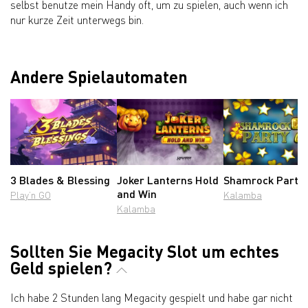
selbst benutze mein Handy oft, um zu spielen, auch wenn ich
nur kurze Zeit unterwegs bin.
Andere Spielautomaten
3 Blades & Blessing
Joker Lanterns Hold
Shamrock Party 
and Win
Play’n GO
Kalamba
Kalamba
Sollten Sie Megacity Slot um echtes
Geld spielen?
Ich habe 2 Stunden lang Megacity gespielt und habe gar nicht