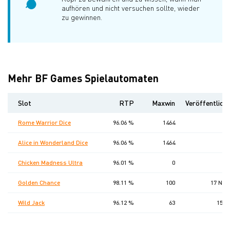
aufhören und nicht versuchen sollte, wieder
zu gewinnen.
Mehr BF Games Spielautomaten
Slot
RTP
Maxwin
Veröffentlich
Rome Warrior Dice
96.06 %
1464
Alice in Wonderland Dice
96.06 %
1464
Chicken Madness Ultra
96.01 %
0
2
Golden Chance
98.11 %
100
17 Nov
Wild Jack
96.12 %
63
15 F