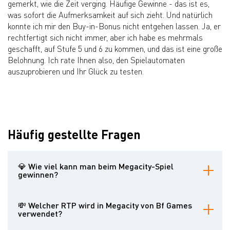
gemerkt, wie die Zeit verging. Häufige Gewinne - das ist es,
was sofort die Aufmerksamkeit auf sich zieht. Und natürlich
konnte ich mir den Buy-in-Bonus nicht entgehen lassen. Ja, er
rechtfertigt sich nicht immer, aber ich habe es mehrmals
geschafft, auf Stufe 5 und 6 zu kommen, und das ist eine große
Belohnung. Ich rate Ihnen also, den Spielautomaten
auszuprobieren und Ihr Glück zu testen.
Häufig gestellte Fragen
💎 Wie viel kann man beim Megacity-Spiel
gewinnen?
x2206.6 des Tarifs
💸 Welcher RTP wird in Megacity von Bf Games
verwendet?