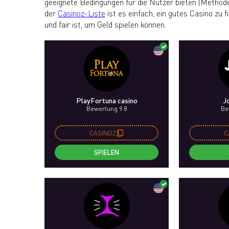
geeignete Bedingungen für die Nutzer bieten (Methoden 
der
Casinoz-Liste
ist es einfach, ein gutes Casino zu f
und fair ist, um Geld spielen können.
PlayFortuna casino
J
Bewertung 9.8
Be
CASINOZ
C
SPIELEN