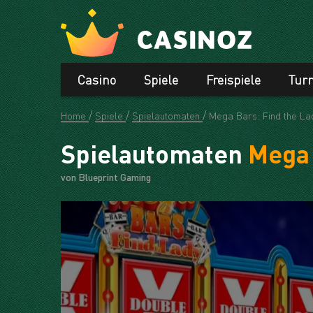
Casino
Spiele
Freispiele
Turn
Home
Spiele
Spielautomaten
Mega Bars: Find the La
Spielautomaten
Mega 
von Blueprint Gaming