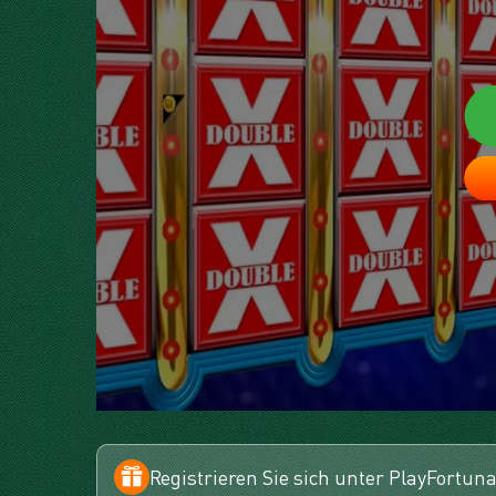
Registrieren Sie sich unter PlayFortu