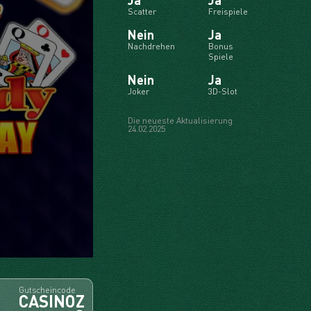
Ja
Ja
Scatter
Freispiele
Nein
Ja
Nachdrehen
Bonus
Spiele
Nein
Ja
Joker
3D-Slot
Die neueste Aktualisierung
24.02.2025
Gutscheincode
CASINOZ