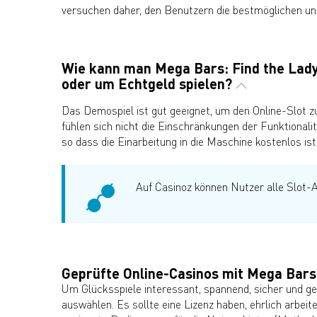
versuchen daher, den Benutzern die bestmöglichen und
Wie kann man Mega Bars: Find the Lad
oder um Echtgeld spielen?
Das Demospiel ist gut geeignet, um den Online-Slot z
fühlen sich nicht die Einschränkungen der Funktionali
so dass die Einarbeitung in die Maschine kostenlos ist
Auf Casinoz können Nutzer alle Slot-
Geprüfte Online-Casinos mit Mega Bars
Um Glücksspiele interessant, spannend, sicher und g
auswählen. Es sollte eine Lizenz haben, ehrlich arbei