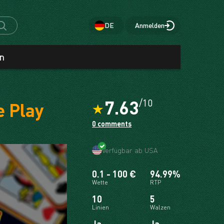
DE
Anmelden
en
7.63
/10
e Play
0 comments
Verfügbar ab USA
0.1 - 100 €
94.99%
Wette
RTP
10
5
Linien
Walzen