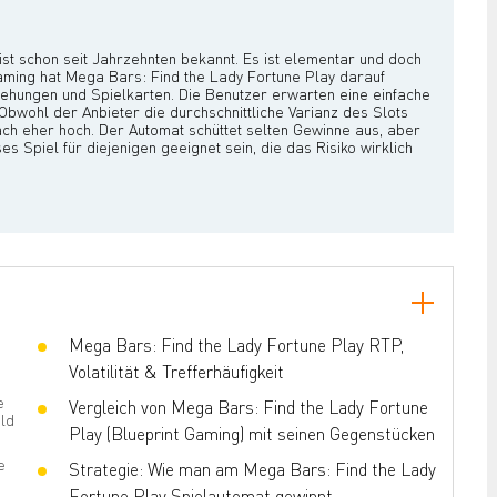
st schon seit Jahrzehnten bekannt. Es ist elementar und doch
aming hat Mega Bars: Find the Lady Fortune Play darauf
ehungen und Spielkarten. Die Benutzer erwarten eine einfache
bwohl der Anbieter die durchschnittliche Varianz des Slots
ach eher hoch. Der Automat schüttet selten Gewinne aus, aber
es Spiel für diejenigen geeignet sein, die das Risiko wirklich
Mega Bars: Find the Lady Fortune Play RTP,
Volatilität & Trefferhäufigkeit
Vergleich von Mega Bars: Find the Lady Fortune
ld
Play (Blueprint Gaming) mit seinen Gegenstücken
Strategie: Wie man am Mega Bars: Find the Lady
Fortune Play Spielautomat gewinnt