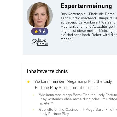
Expertenmeinung
Das Kartenspiel "Finde die Dame" i
sehr süchtig machend. Blueprint G
aufgebaut. Es kombiniert Walzendr
Mechanik und hohe Auszahlungen. O
7.6
angibt, ist diese meiner Meinung n
sie sind sehr hoch. Daher wird dies
mögen.
Juliya
Demko
Inhaltsverzeichnis
Wo kann man den Mega Bars: Find the Lady
Fortune Play Spielautomat spielen?
Wie kann man Mega Bars: Find the Lady Fortune
Play kostenlos ohne Anmeldung oder um Echtge
spielen?
Geprüfte Online-Casinos mit Mega Bars: Find the
Lady Fortune Play