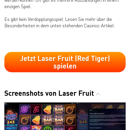
einzigen Spiel.
Es gibt kein Verdopplungsspiel. Lesen Sie mehr über die
Besonderheiten in dem unten stehenden Casinoz-Artikel.
Jetzt Laser Fruit (Red Tiger)
spielen
Screenshots von Laser Fruit