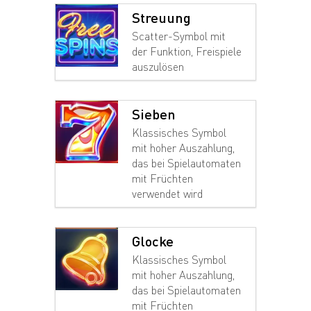
Streuung
Scatter-Symbol mit
der Funktion, Freispiele
auszulösen
Sieben
Klassisches Symbol
mit hoher Auszahlung,
das bei Spielautomaten
mit Früchten
verwendet wird
Glocke
Klassisches Symbol
mit hoher Auszahlung,
das bei Spielautomaten
mit Früchten