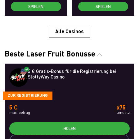
SPIELEN
SPIELEN
Alle Casinos
Beste Laser Fruit Bonusse
5 € Gratis-Bonus für die Registrierung bei
SlottyWay Casino
ZUR REGISTRIERUNG
5 €
x75
max. betrag
umsatz
HOLEN