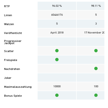
96.02 %
98.11 %
RTP
60466176
5
Linien
5
3
Walzen
April 2018
17 November 2017
Veröffentlicht
Progressiver
Jackpot
Scatter
Freispiele
Nachdrehen
Joker
10000
100
Maximalauszahlung
Bonus Spiele