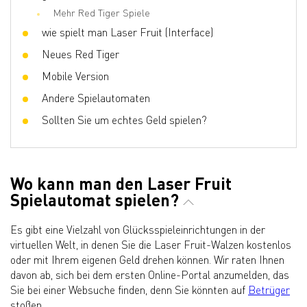
Mehr Red Tiger Spiele
wie spielt man Laser Fruit (Interface)
Neues Red Tiger
Mobile Version
Andere Spielautomaten
Sollten Sie um echtes Geld spielen?
Wo kann man den Laser Fruit
Spielautomat spielen?
Es gibt eine Vielzahl von Glücksspieleinrichtungen in der
virtuellen Welt, in denen Sie die Laser Fruit-Walzen kostenlos
oder mit Ihrem eigenen Geld drehen können. Wir raten Ihnen
davon ab, sich bei dem ersten Online-Portal anzumelden, das
Sie bei einer Websuche finden, denn Sie könnten auf
Betrüger
stoßen.