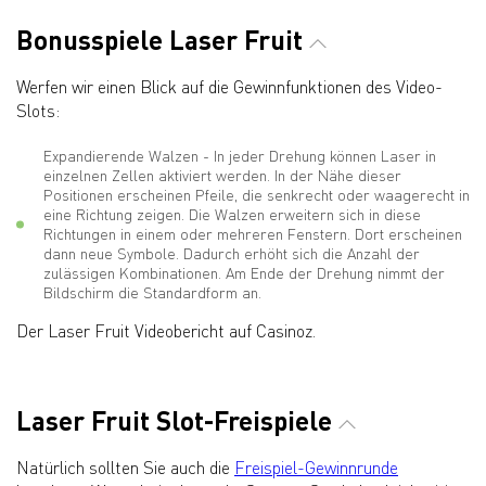
Bonusspiele Laser Fruit
Werfen wir einen Blick auf die Gewinnfunktionen des Video-
Slots:
Expandierende Walzen - In jeder Drehung können Laser in
einzelnen Zellen aktiviert werden. In der Nähe dieser
Positionen erscheinen Pfeile, die senkrecht oder waagerecht in
eine Richtung zeigen. Die Walzen erweitern sich in diese
Richtungen in einem oder mehreren Fenstern. Dort erscheinen
dann neue Symbole. Dadurch erhöht sich die Anzahl der
zulässigen Kombinationen. Am Ende der Drehung nimmt der
Bildschirm die Standardform an.
Der Laser Fruit Videobericht auf Casinoz.
Laser Fruit Slot-Freispiele
Natürlich sollten Sie auch die
Freispiel-Gewinnrunde