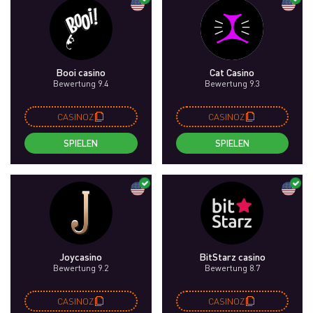
Booi casino
Cat Casino
Bewertung 9.4
Bewertung 9.3
CASINOZ
CASINOZ
SPIELEN
SPIELEN
Joycasino
BitStarz casino
Bewertung 9.2
Bewertung 8.7
CASINOZ
CASINOZ