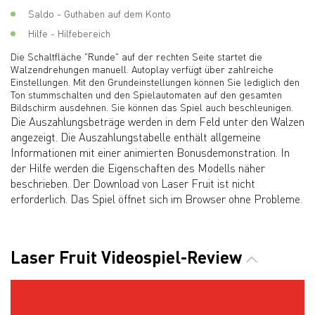
Saldo - Guthaben auf dem Konto
Hilfe - Hilfebereich
Die Schaltfläche "Runde" auf der rechten Seite startet die
Walzendrehungen manuell. Autoplay verfügt über zahlreiche
Einstellungen. Mit den Grundeinstellungen können Sie lediglich den
Ton stummschalten und den Spielautomaten auf den gesamten
Bildschirm ausdehnen. Sie können das Spiel auch beschleunigen.
Die Auszahlungsbeträge werden in dem Feld unter den Walzen
angezeigt. Die Auszahlungstabelle enthält allgemeine
Informationen mit einer animierten Bonusdemonstration. In
der Hilfe werden die Eigenschaften des Modells näher
beschrieben. Der Download von Laser Fruit ist nicht
erforderlich. Das Spiel öffnet sich im Browser ohne Probleme.
Laser Fruit Videospiel-Review