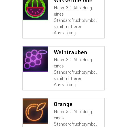
Neon-3D-Abbildung
eines
Standardfruchtsymbol
s mit mittlerer
Auszahlung
Weintrauben
Neon-3D-Abbildung
eines
Standardfruchtsymbol
s mit mittlerer
Auszahlung
Orange
Neon-3D-Abbildung
eines
Standardfruchtsymbol