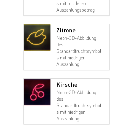
s mit mittlerem
Auszahlungsbetrag
Zitrone
Neon-3D-Abbildung
des
Standardfruchtsymbol
s mit niedriger
Auszahlung
Kirsche
Neon-3D-Abbildung
des
Standardfruchtsymbol
s mit niedriger
Auszahlung