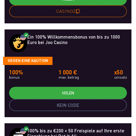
CASINOZ
Ein 100% Willkommensbonus von bis zu 1000
Euro bei Joo Casino
GEGEN EINE KAUTION
100%
1 000 €
x50
bonus
max. betrag
umsatz
HOLEN
KEIN CODE
100% bis zu €200 + 50 Freispiele auf Ihre erste
Einzahlung bei Bet It All