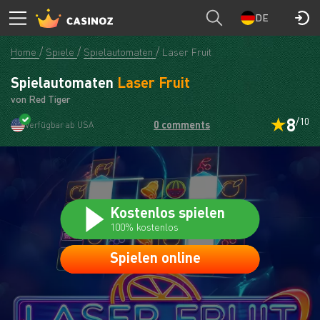
CASINOZ
SPIELEN
DE
Home
Spiele
Spielautomaten
Laser Fruit
Spielautomaten
Laser Fruit
von Red Tiger
8
/10
0 comments
Verfügbar ab USA
Kostenlos spielen
100% kostenlos
Spielen online