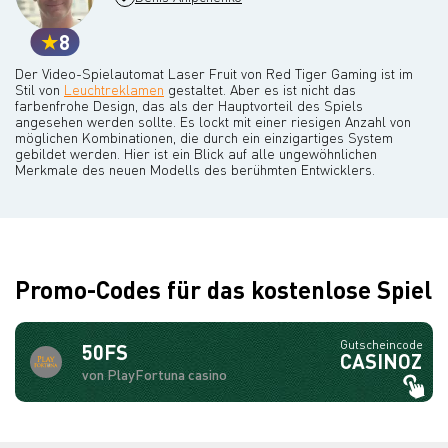
8
Der Video-Spielautomat Laser Fruit von Red Tiger Gaming ist im
Stil von
Leuchtreklamen
gestaltet. Aber es ist nicht das
farbenfrohe Design, das als der Hauptvorteil des Spiels
angesehen werden sollte. Es lockt mit einer riesigen Anzahl von
möglichen Kombinationen, die durch ein einzigartiges System
gebildet werden. Hier ist ein Blick auf alle ungewöhnlichen
Merkmale des neuen Modells des berühmten Entwicklers.
Promo-Codes für das kostenlose Spiel
Gutscheincode
50FS
CASINOZ
von PlayFortuna casino