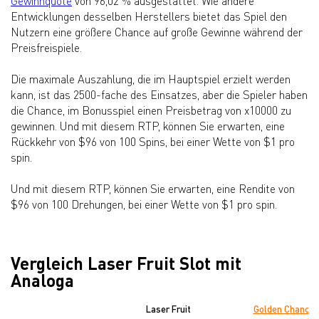
Gewinnquote
von 96,02 % ausgestattet. Wie andere
Entwicklungen desselben Herstellers bietet das Spiel den
Nutzern eine größere Chance auf große Gewinne während der
Preisfreispiele.
Die maximale Auszahlung, die im Hauptspiel erzielt werden
kann, ist das 2500-fache des Einsatzes, aber die Spieler haben
die Chance, im Bonusspiel einen Preisbetrag von x10000 zu
gewinnen. Und mit diesem RTP, können Sie erwarten, eine
Rückkehr von $96 von 100 Spins, bei einer Wette von $1 pro
spin.
Und mit diesem RTP, können Sie erwarten, eine Rendite von
$96 von 100 Drehungen, bei einer Wette von $1 pro spin.
Vergleich Laser Fruit Slot mit
Analoga
Laser Fruit
Golden Chance