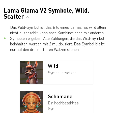
Lama Glama V2 Symbole, Wild,
Scatter
Das Wild-Symbol ist das Bild eines Lamas. Es wird allein
nicht ausgezahlt, kann aber Kombinationen mit anderen
Symbolen ergeben. Alle Zahlungen, die das Wild-Symbol
beinhalten, werden mit 2 multipliziert. Das Symbol bleibt
nur auf den drei mittleren Walzen stehen.
Wild
Symbol ersetzen
Schamane
Ein hochbezahltes
Symbol