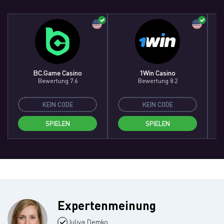
BC.Game Casino
1Win Casino
Bewertung 7.6
Bewertung 8.2
KEIN CODE
KEIN CODE
SPIELEN
SPIELEN
Expertenmeinung
Juliya Demko