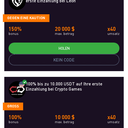
erste Einzahlung bei Leon
GEGEN EINE KAUTION
150%
20 000 $
x40
bonus
max. betrag
umsatz
HOLEN
KEIN CODE
100% bis zu 10.000 USDT auf Ihre erste
Einzahlung bei Crypto Games
GROSS
100%
10 000 $
x40
bonus
max. betrag
umsatz