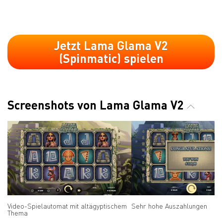
Jetzt Lama Glama V2
(Spinmatic) spielen
Screenshots von Lama Glama V2
Video-Spielautomat mit altägyptischem
Sehr hohe Auszahlungen
Thema