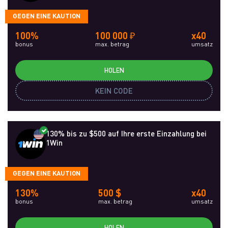
GEGEN EINE KAUTION
100%
100 000 ₽
x40
bonus
max. betrag
umsatz
HOLEN
KEIN CODE
130% bis zu $500 auf Ihre erste Einzahlung bei
1Win
GEGEN EINE KAUTION
130%
500 $
x40
bonus
max. betrag
umsatz
HOLEN