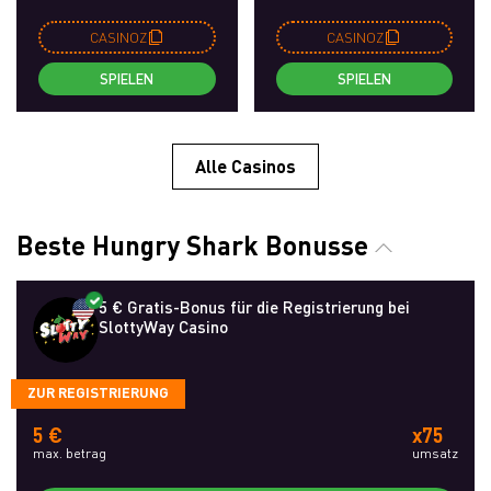
CASINOZ
CASINOZ
SPIELEN
SPIELEN
Alle Casinos
Beste Hungry Shark Bonusse
5 € Gratis-Bonus für die Registrierung bei
SlottyWay Casino
ZUR REGISTRIERUNG
5 €
x75
max. betrag
umsatz