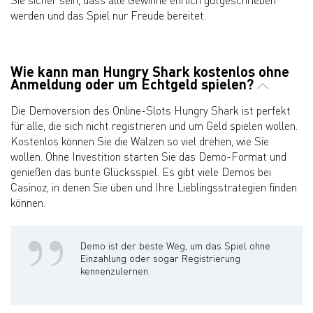
werden und das Spiel nur Freude bereitet.
Wie kann man Hungry Shark kostenlos ohne
Anmeldung oder um Echtgeld spielen?
Die Demoversion des Online-Slots Hungry Shark ist perfekt
für alle, die sich nicht registrieren und um Geld spielen wollen.
Kostenlos können Sie die Walzen so viel drehen, wie Sie
wollen. Ohne Investition starten Sie das Demo-Format und
genießen das bunte Glücksspiel. Es gibt viele Demos bei
Casinoz, in denen Sie üben und Ihre Lieblingsstrategien finden
können.
Demo ist der beste Weg, um das Spiel ohne
Einzahlung oder sogar Registrierung
kennenzulernen.