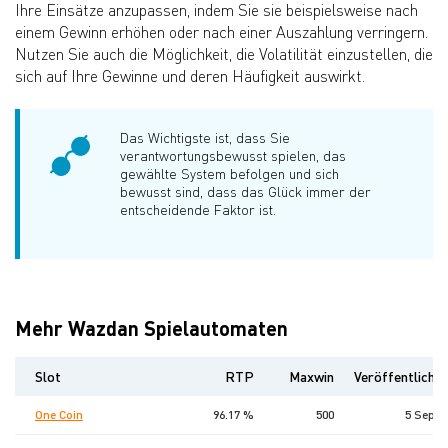
Ihre Einsätze anzupassen, indem Sie sie beispielsweise nach
einem Gewinn erhöhen oder nach einer Auszahlung verringern.
Nutzen Sie auch die Möglichkeit, die Volatilität einzustellen, die
sich auf Ihre Gewinne und deren Häufigkeit auswirkt.
Das Wichtigste ist, dass Sie
verantwortungsbewusst spielen, das
gewählte System befolgen und sich
bewusst sind, dass das Glück immer der
entscheidende Faktor ist.
Mehr Wazdan Spielautomaten
Slot
RTP
Maxwin
Veröffentlichu
One Coin
96.17 %
500
5 Septe