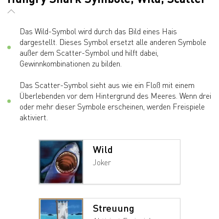
Das Wild-Symbol wird durch das Bild eines Hais
dargestellt. Dieses Symbol ersetzt alle anderen Symbole
außer dem Scatter-Symbol und hilft dabei,
Gewinnkombinationen zu bilden.
Das Scatter-Symbol sieht aus wie ein Floß mit einem
Überlebenden vor dem Hintergrund des Meeres. Wenn drei
oder mehr dieser Symbole erscheinen, werden Freispiele
aktiviert.
Wild
Joker
Streuung