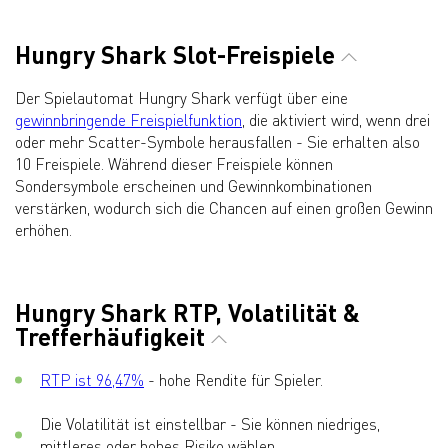
Hungry Shark Slot-Freispiele
Der Spielautomat Hungry Shark verfügt über eine
gewinnbringende Freispielfunktion
, die aktiviert wird, wenn drei
oder mehr Scatter-Symbole herausfallen - Sie erhalten also
10 Freispiele. Während dieser Freispiele können
Sondersymbole erscheinen und Gewinnkombinationen
verstärken, wodurch sich die Chancen auf einen großen Gewinn
erhöhen.
Hungry Shark RTP, Volatilität &
Trefferhäufigkeit
RTP ist 96,47%
- hohe Rendite für Spieler.
Die Volatilität ist einstellbar - Sie können niedriges,
mittleres oder hohes Risiko wählen.