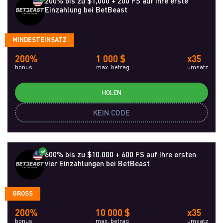
200% bis zu $1,000 + 200 FS auf Ihre erste
Einzahlung bei BetBeast
MINDESTEINSATZ
200%
1 000 $
x35
bonus
max. betrag
umsatz
HOLEN
KEIN CODE
600% bis zu $10.000 + 600 FS auf Ihre ersten
vier Einzahlungen bei BetBeast
GROSS
200%
10 000 $
x35
bonus
max. betrag
umsatz