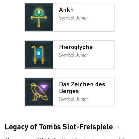
Ankh
Symbol Junior
Hieroglyphe
Symbol Junior
Das Zeichen des
Berges
Symbol Junior
Legacy of Tombs Slot-Freispiele