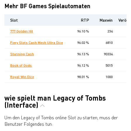
Mehr BF Games Spielautomaten
Slot
RTP
Maxwin
Veröff
777 Golden Hit
96.10 %
234
Fiery Slots Cash Mesh Ultra Dice
96.02 %
6810
Stunning Cash
96.13 %
90334
Book of Gods
96.12 %
5015
Royal Win Dice
98.01 %
1000
wie spielt man Legacy of Tombs
(Interface)
Um den Legacy of Tombs online Slot zu starten, muss der
Benutzer Folgendes tun: