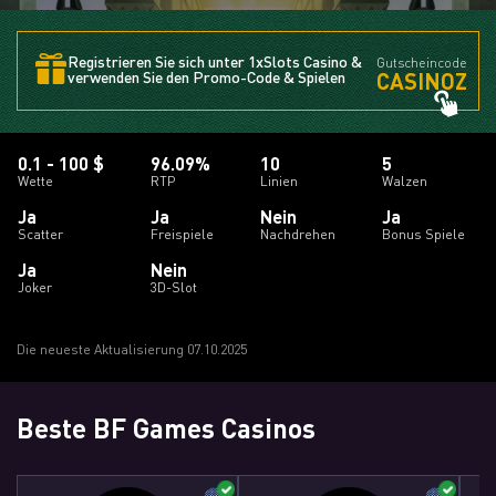
Registrieren Sie sich unter 1xSlots Casino &
Gutscheincode
CASINOZ
verwenden Sie den Promo-Code & Spielen
0.1 - 100 $
96.09%
10
5
Wette
RTP
Linien
Walzen
Ja
Ja
Nein
Ja
Scatter
Freispiele
Nachdrehen
Bonus Spiele
Ja
Nein
Joker
3D-Slot
Die neueste Aktualisierung 07.10.2025
Beste BF Games Casinos