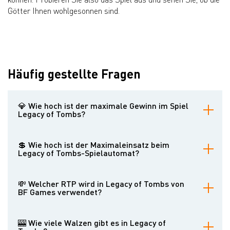
Götter Ihnen wohlgesonnen sind.
Häufig gestellte Fragen
💎 Wie hoch ist der maximale Gewinn im Spiel
Legacy of Tombs?
x5532 des Tarifs
💲 Wie hoch ist der Maximaleinsatz beim
Legacy of Tombs-Spielautomat?
100 Cent (einige Kasinos haben 50 Cent.
💸 Welcher RTP wird in Legacy of Tombs von
BF Games verwendet?
Es gibt mehrere Optionen: 96,09%, 94,03%, 92,05%, 88,13% und
85,04%.
🎰 Wie viele Walzen gibt es in Legacy of