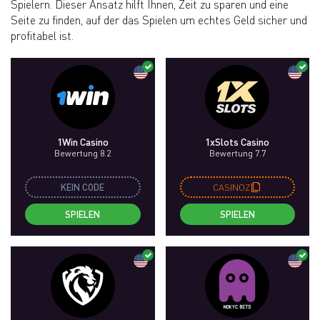
Spielern. Dieser Ansatz hilft Ihnen, Zeit zu sparen und eine
Seite zu finden, auf der das Spielen um echtes Geld sicher und
profitabel ist.
1Win Casino
1xSlots Casino
Bewertung 8.2
Bewertung 7.7
KEIN CODE
CASINOZ
SPIELEN
SPIELEN