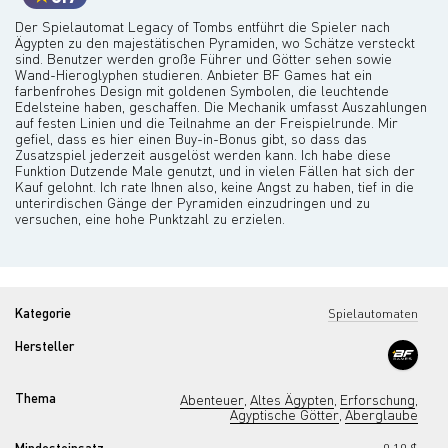
Der Spielautomat Legacy of Tombs entführt die Spieler nach
Ägypten zu den majestätischen Pyramiden, wo Schätze versteckt
sind. Benutzer werden große Führer und Götter sehen sowie
Wand-Hieroglyphen studieren. Anbieter BF Games hat ein
farbenfrohes Design mit goldenen Symbolen, die leuchtende
Edelsteine haben, geschaffen. Die Mechanik umfasst Auszahlungen
auf festen Linien und die Teilnahme an der Freispielrunde. Mir
gefiel, dass es hier einen Buy-in-Bonus gibt, so dass das
Zusatzspiel jederzeit ausgelöst werden kann. Ich habe diese
Funktion Dutzende Male genutzt, und in vielen Fällen hat sich der
Kauf gelohnt. Ich rate Ihnen also, keine Angst zu haben, tief in die
unterirdischen Gänge der Pyramiden einzudringen und zu
versuchen, eine hohe Punktzahl zu erzielen.
Kategorie
Spielautomaten
Hersteller
Thema
Abenteuer
Altes Ägypten
Erforschung
,
,
,
Ägyptische Götter
Aberglaube
,
Mindesteinsatz
0.10 $