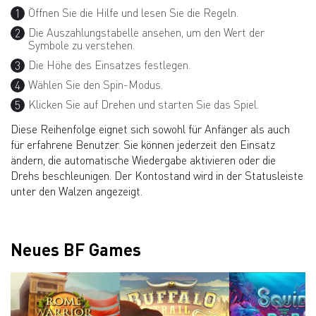
Öffnen Sie die Hilfe und lesen Sie die Regeln.
Die Auszahlungstabelle ansehen, um den Wert der
Symbole zu verstehen.
Die Höhe des Einsatzes festlegen.
Wählen Sie den Spin-Modus.
Klicken Sie auf Drehen und starten Sie das Spiel.
Diese Reihenfolge eignet sich sowohl für Anfänger als auch
für erfahrene Benutzer. Sie können jederzeit den Einsatz
ändern, die automatische Wiedergabe aktivieren oder die
Drehs beschleunigen. Der Kontostand wird in der Statusleiste
unter den Walzen angezeigt.
Neues BF Games