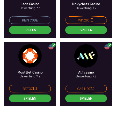
Leon Casino
Nokycbets Casino
Bewertung 7.5
Bewertung 7.2
KEIN CODE
WIN200
SPIELEN
SPIELEN
MostBet Casino
Alf casino
Bewertung 7.2
Bewertung 7.2
BETOZ
CASINOZ
SPIELEN
SPIELEN