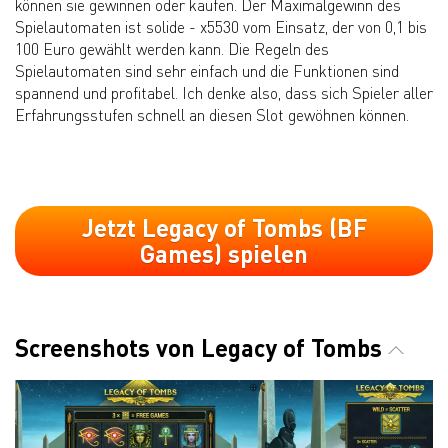
können sie gewinnen oder kaufen. Der Maximalgewinn des
Spielautomaten ist solide - x5530 vom Einsatz, der von 0,1 bis
100 Euro gewählt werden kann. Die Regeln des
Spielautomaten sind sehr einfach und die Funktionen sind
spannend und profitabel. Ich denke also, dass sich Spieler aller
Erfahrungsstufen schnell an diesen Slot gewöhnen können.
Jetzt Legacy of Tombs (BF
Games) spielen
Screenshots von Legacy of Tombs