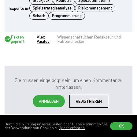
Blackjack
Roulette
Spielautomaten
Experte in:
Spielstrategieanalyse
Risikomanagement
Schach
Programmierung
Fakten
Alex
Wissenschaftlicher Redakteur und
geprüft
Vasilev
Faktenchecker
Sie müssen eingeloggt sein, um einen Kommentar zu
hinterlassen:
ANMELDEN
REGISTRIEREN
Durch die Nutzung unserer Seiten oder Dienste stimmen Sie
Interessante Online-Casinos in
OK
der Verwendung von Cookies zu
(Mehr erfahren)
Deutschland