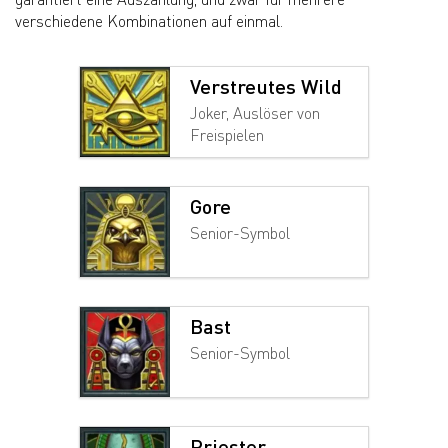
verschiedene Kombinationen auf einmal.
Verstreutes Wild
Joker, Auslöser von
Freispielen
Gore
Senior-Symbol
Bast
Senior-Symbol
Priester