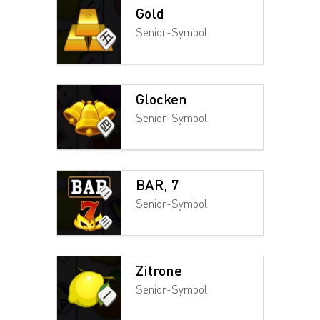
Gold
Senior-Symbol
Glocken
Senior-Symbol
BAR, 7
Senior-Symbol
Zitrone
Senior-Symbol