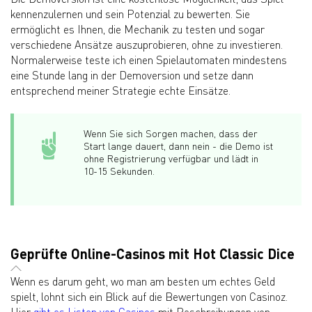
kennenzulernen und sein Potenzial zu bewerten. Sie
ermöglicht es Ihnen, die Mechanik zu testen und sogar
verschiedene Ansätze auszuprobieren, ohne zu investieren.
Normalerweise teste ich einen Spielautomaten mindestens
eine Stunde lang in der Demoversion und setze dann
entsprechend meiner Strategie echte Einsätze.
Wenn Sie sich Sorgen machen, dass der
Start lange dauert, dann nein - die Demo ist
ohne Registrierung verfügbar und lädt in
10-15 Sekunden.
Geprüfte Online-Casinos mit Hot Classic Dice
Wenn es darum geht, wo man am besten um echtes Geld
spielt, lohnt sich ein Blick auf die Bewertungen von Casinoz.
Hier
gibt es Listen von Casinos
mit Beschreibungen von