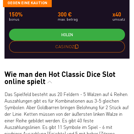
GEGEN EINE KAUTION
150%
300 €
x40
bonus
max. betrag
umsatz
HOLEN
CASINOZ
Wie man den Hot Classic Dice Slot
online spielt
Das Spielfeld besteht aus 20 Feldern - 5 Walzen auf 4 Reihen.
Auszahlungen gibt es für Kombinationen aus 3-5 gleichen
Symbolen. Aber Goldbarren bringen Belohnung für 2 Stück auf
der Linie. Ketten müssen von der äußersten linken Walze in
einer Reihe gebildet werden. Es gibt 40 feste
Auszahlungslinien. Es gibt 11 Symbole im Spiel - 6 mit
niedriger Auszahlung (Früchte) und 5 mit hoher (Zitrone,