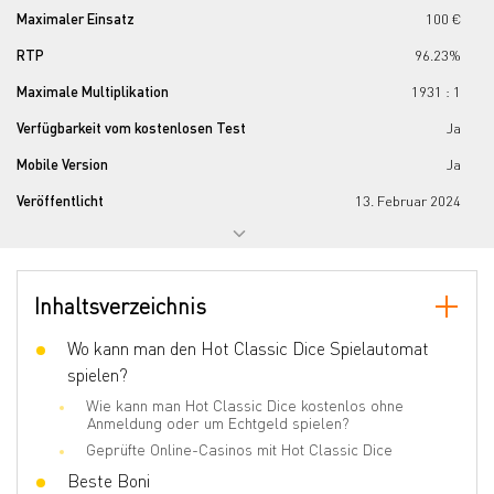
Maximaler Einsatz
100 €
RTP
96.23%
Maximale Multiplikation
1931 : 1
Verfügbarkeit vom kostenlosen Test
Ja
Mobile Version
Ja
Veröffentlicht
13. Februar 2024
Progressiver Jackpot
Nein
Anzahl der Walzen
5
Inhaltsverzeichnis
Anzahl der Linien
40
Jokers
Wo kann man den Hot Classic Dice Spielautomat
Ja
spielen?
Scatter
Ja
Wie kann man Hot Classic Dice kostenlos ohne
Spiele mit gleichen Chancen
Ja
Anmeldung oder um Echtgeld spielen?
Geprüfte Online-Casinos mit Hot Classic Dice
Bonusspiele
Free Spins, Scatter Pays, Gamble Feature,
Risk game
Beste Boni