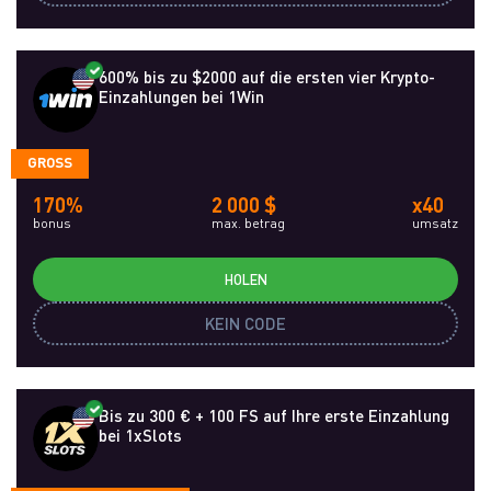
600% bis zu $2000 auf die ersten vier Krypto-
Einzahlungen bei 1Win
GROSS
170%
2 000 $
x40
bonus
max. betrag
umsatz
HOLEN
KEIN CODE
Bis zu 300 € + 100 FS auf Ihre erste Einzahlung
bei 1xSlots