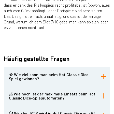
dass er dank des Risikospiels recht profitabel ist (obwohl alles
auch vom Glück abhängt), aber Freispiele sind sehr selten.
Das Design ist einfach, unauffällig, und das ist der einzige
Grund, warum ich dem Slot 7/10 gebe, man kann spielen, aber
es zieht einen nicht runter.
Häufig gestellte Fragen
💎 Wie viel kann man beim Hot Classic Dice
Spiel gewinnen?
x1931,25 des Satzes
💰 Wie hoch ist der maximale Einsatz beim Hot
Classic Dice-Spielautomaten?
Vertraute 100 Euro
🎲 Welcher RTP wird in Hot Classic Dice von Bf