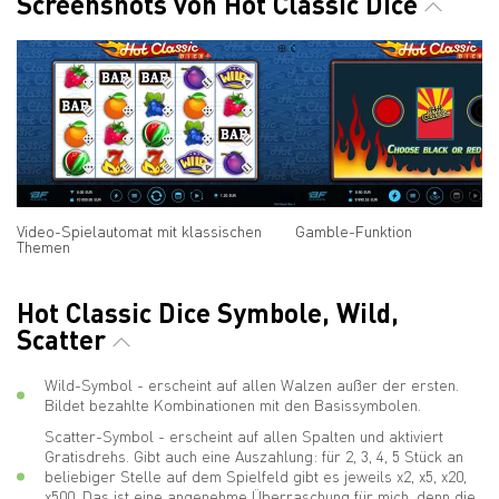
Screenshots von Hot Classic Dice
Video-Spielautomat mit klassischen
Gamble-Funktion
Themen
Hot Classic Dice Symbole, Wild,
Scatter
Wild-Symbol - erscheint auf allen Walzen außer der ersten.
Bildet bezahlte Kombinationen mit den Basissymbolen.
Scatter-Symbol - erscheint auf allen Spalten und aktiviert
Gratisdrehs. Gibt auch eine Auszahlung: für 2, 3, 4, 5 Stück an
beliebiger Stelle auf dem Spielfeld gibt es jeweils x2, x5, x20,
x500. Das ist eine angenehme Überraschung für mich, denn die