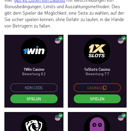
Bonusbedingungen, Limits und Auszahlungsmethoden. Dies
gibt dem Spieler die Möglichkeit, eine Seite zu wählen, auf der
Sie sicher spielen können, ohne Gefahr zu laufen, in die Hände
von Betrügern zu fallen.
1Win Casino
1xSlots Casino
Bewertung 8.2
Bewertung 7.7
KEIN CODE
CASINOZ
SPIELEN
SPIELEN