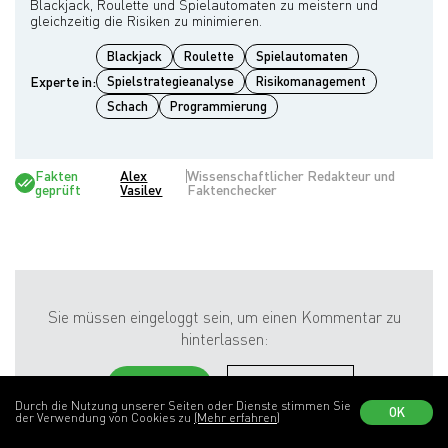
Blackjack, Roulette und Spielautomaten zu meistern und
Blackjack
Roulette
Spielautomaten
Experte in:
Spielstrategieanalyse
Risikomanagement
Schach
Programmierung
Fakten
Alex
Wissenschaftlicher Redakteur und
geprüft
Vasilev
Faktenchecker
Sie müssen eingeloggt sein, um einen Kommentar zu
hinterlassen:
ANMELDEN
REGISTRIEREN
Durch die Nutzung unserer Seiten oder Dienste stimmen Sie
OK
der Verwendung von Cookies zu
(Mehr erfahren)