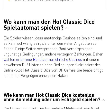
Wo kann man den Hot Classic Dice
Spielautomat spielen?
Die Spieler wissen, dass anständige Casinos selten sind, und
es kann schwierig sein, sie unter den vielen Angeboten zu
finden. Einige Seiten versprechen Boni, verbergen aber
ungünstige Bedingungen, andere verzögern Zahlungen. Daher
wählen erfahrene Benutzer nur ehrliche Casinos
mit einem
bewährten Ruf. Unter solchen Bedingungen funktioniert der
Online-Slot Hot Classic Dice von BF Games wie beabsichtigt
und bringt Vergnügen ohne einen Haken.
Wie kann man Hot Classic Dice kostenlos
ohne Anmeldung oder um Echtgeld spielen?
Die Demoversion ist eine kostenlose Möglichkeit, das Spiel