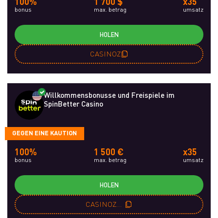
100%
1 700 $
x35
bonus
max. betrag
umsatz
HOLEN
CASINOZ
Willkommensbonusse und Freispiele im
SpinBetter Casino
GEGEN EINE KAUTION
100%
1 500 €
x35
bonus
max. betrag
umsatz
HOLEN
CASINOZRU