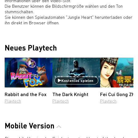
Informationen über den Video-Slot.
Die Benutzer können die Bildschirmgröße wählen und den Ton
stummschalten.
Sie können den Spielautomaten "Jungle Heart" herunterladen oder
ihn direkt im Browser öffnen.
Neues Playtech
Kostenlos spielen
Rabbit and the Fox
The Dark Knight
Fei Cui Gong Zhu
Playtech
Playtech
Playtech
Mobile Version