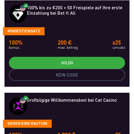
100% bis zu €200 + 50 Freispiele auf Ihre erste
Einzahlung bei Bet It All
MINDESTEINSATZ
100%
200 €
x25
bonus
max. betrag
umsatz
HOLEN
KEIN CODE
Großzügige Willkommensboni bei Cat Casino
GEGEN EINE KAUTION