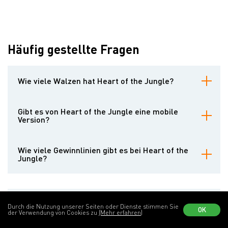
Häufig gestellte Fragen
Wie viele Walzen hat Heart of the Jungle?
Der Spielautomat Heart of the Jungle hat 5 Walzen.
Gibt es von Heart of the Jungle eine mobile
Version?
Heart of the Jungle ist ein Spielautomat mit einer
browserbasierten mobilen Version.
Wie viele Gewinnlinien gibt es bei Heart of the
Jungle?
Der Spielautomat Heart of the Jungle hat 50 Gewinnlinien.
Vorteile
Nachteile
Durch die Nutzung unserer Seiten oder Dienste stimmen Sie
OK
der Verwendung von Cookies zu
(Mehr erfahren)
Gelegenheit zu großen
Nicht der höchste