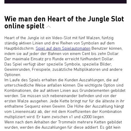
Wie man den Heart of the Jungle Slot
online spielt
Heart of the Jungle ist ein Video-Slot mit fünf Walzen, fünfzig
ständig aktiven Linien und drei Reihen von Symbolen auf dem
Hauptbildschirm.
Spiel auf dem Spielautomaten
Benutzer können,
indem sie auf jeder der Bahnen von einem Cent bis zehn Dollar.
Der maximale Einsatz pro Runde erreicht fünfhundert Dollar.
Das Spiel verfügt über spezielle Symbole, spezielle Bilder,
Gewinnrunden, Freispiele, zusätzliche Multiplikatoren und andere
Optionen.
Im Laufe des Spiels erhalten die Kunden Auszahlungen, die auf
unterschiedliche Weise anfallen können. Die wichtigste Option sind
Kombinationen, die auf aktiven Linien aus Grundelementen gebildet
werden. Sie müssen sich nebeneinander befinden und von der
ersten Walze ausgehen. Jede Kette bringt nur für die älteste in ihr
enthaltene Sequenz einen Gewinn. Die Höhe der Auszahlung hängt
vom Linieneinsatz ab, der mit dem Koeffizienten der Kombination
multipliziert wird. Er kann zwischen x1 und x2000 liegen.
Wenn nach dem Anhalten der Trommeln mehrere Ketten gebildet
wurden, werden die Auszahlungen für diese addiert. Es gibt kein