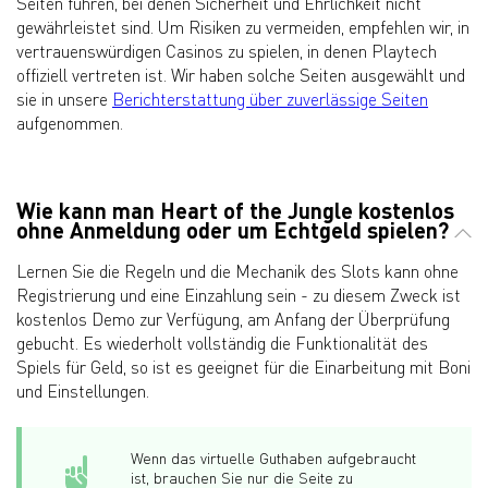
Seiten führen, bei denen Sicherheit und Ehrlichkeit nicht
gewährleistet sind. Um Risiken zu vermeiden, empfehlen wir, in
vertrauenswürdigen Casinos zu spielen, in denen Playtech
offiziell vertreten ist. Wir haben solche Seiten ausgewählt und
sie in unsere
Berichterstattung über zuverlässige Seiten
aufgenommen.
Wie kann man Heart of the Jungle kostenlos
ohne Anmeldung oder um Echtgeld spielen?
Lernen Sie die Regeln und die Mechanik des Slots kann ohne
Registrierung und eine Einzahlung sein - zu diesem Zweck ist
kostenlos Demo zur Verfügung, am Anfang der Überprüfung
gebucht. Es wiederholt vollständig die Funktionalität des
Spiels für Geld, so ist es geeignet für die Einarbeitung mit Boni
und Einstellungen.
Wenn das virtuelle Guthaben aufgebraucht
ist, brauchen Sie nur die Seite zu