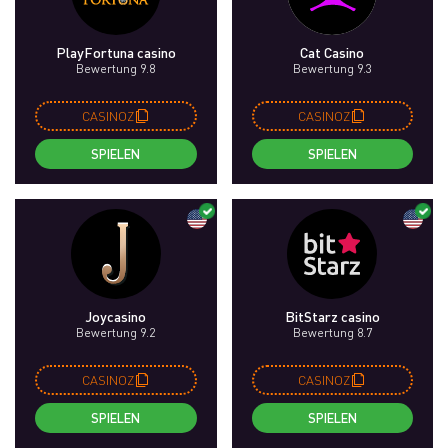
PlayFortuna casino
Cat Casino
Bewertung 9.8
Bewertung 9.3
CASINOZ
CASINOZ
SPIELEN
SPIELEN
Joycasino
BitStarz casino
Bewertung 9.2
Bewertung 8.7
CASINOZ
CASINOZ
SPIELEN
SPIELEN