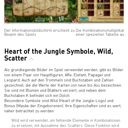
Der Informationsbildschirm erscheint zu
Die Kombinationsmultiplikator
Beginn des Spiels
einer speziellen Tabelle aufg
Heart of the Jungle Symbole, Wild,
Scatter
Als grundlegende Bilder im Spiel verwendet werden, gibt es Bilder
von einem Paar von Hauptfiguren, Affe, Elefant, Papagei und
Leopard. Auch auf den Trommeln sind Buchstaben und Zahlen
gezeichnet, die die Werte der Karten von neun bis Ass bezeichnen.
Sie sind mit Blumen und Blättern verziert, und neben dem
Buchstaben K befindet sich ein Dolch.
Besondere Symbole sind Wild (Heart of the Jungle-Logo) und
Bonus (Maske der Eingeborenen). Ihre Eigenschaften sind es wert,
näher betrachtet zu werden:
Wild wird verwendet, um fehlende Elemente in Kombinationen
zu ersetzen, mit Ausnahme des Scatters. Diese Funktion wird