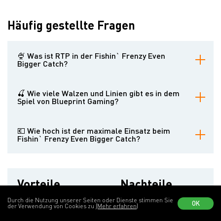
Häufig gestellte Fragen
🍨 Was ist RTP in der Fishin` Frenzy Even
Bigger Catch?
Die Rendite für den Spieler beträgt 95 %.
🍒 Wie viele Walzen und Linien gibt es in dem
Spiel von Blueprint Gaming?
Der Online-Slot bietet 5 Walzen in 3 Reihen und 10 feste
Gewinnlinien.
💶 Wie hoch ist der maximale Einsatz beim
Fishin` Frenzy Even Bigger Catch?
Die Spieler können maximal 100 Euro setzen.
Vorteile
Nachteile
Durch die Nutzung unserer Seiten oder Dienste stimmen Sie
Sogar Fische bilden die
Die technischen
OK
der Verwendung von Cookies zu
(Mehr erfahren)
Preiskombinationen
Merkmale des Online-
Der Kauf von Freespins
Spielautomaten sind auf