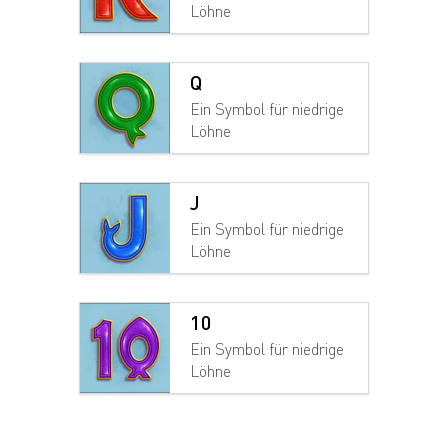
Löhne
Q
Ein Symbol für niedrige
Löhne
J
Ein Symbol für niedrige
Löhne
10
Ein Symbol für niedrige
Löhne