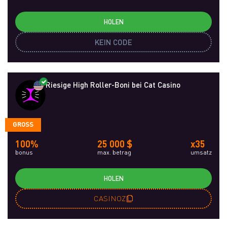
HOLEN
KEIN CODE
Riesige High Roller-Boni bei Cat Casino
GROSS
100%
25 000 $
x35
bonus
max. betrag
umsatz
HOLEN
CASINOZ