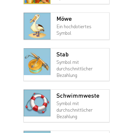
Möwe
Ein hochdotiertes
Symbol
Stab
Symbol mit
durchschnittlicher
Bezahlung
Schwimmweste
Symbol mit
durchschnittlicher
Bezahlung