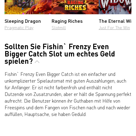
Sleeping Dragon
Raging Riches
The Eternal Wid
Pragmatic Play
Slotmill
Just For The Win
Sollten Sie Fishin` Frenzy Even
Bigger Catch Slot um echtes Geld
spielen?
Fishin` Frenzy Even Bigger Catch ist ein einfacher und
unkomplizierter Spielautomat mit guten Auszahlungen, auch
für Anfänger. Er ist nicht farbenfroh und enthält nicht
Dutzende von Zusatzrunden, aber er hält die Spannung perfekt
aufrecht. Die Benutzer können ihr Guthaben mit Hilfe von
Freespins und dem Fangen von Fischen nach und nach wieder
auffüllen, Hauptsache, sie haben Geduld.