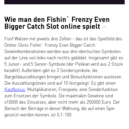
Wie man den Fishin` Frenzy Even
Bigger Catch Slot online spielt
Fünf Walzen mit jeweils drei Zellen - das ist das Spielfeld des
Online-Slots Fishin` Frenzy Even Bigger Catch.
Gewinnkombinationen werden aus drei identischen Symbolen
auf der Linie von links nach rechts gebildet. Insgesamt gibt es
5 Junior- und 5 Senior-Symbole (der Pelikan wird aus 2 Stück
bezahlt). Außerdem gibt es 3 Sondersymbole, die
Bargeldauszahlungen bringen und Bonusfunktionen auslösen.
Die Auszahlungslinien sind auf 10 festgelegt. Es gibt einen
Kaufbonus
, Multiplikatoren, Freispiele, eine Sonderfunktion
zum Ersetzen der Symbole. Die maximalen Gewinne sind
x10000 des Einsatzes, aber nicht mehr als 250000 Euro. Der
Bereich der Beträge in dieser Währung, die auf einen Spin
gesetzt werden können, ist 0,1-100.