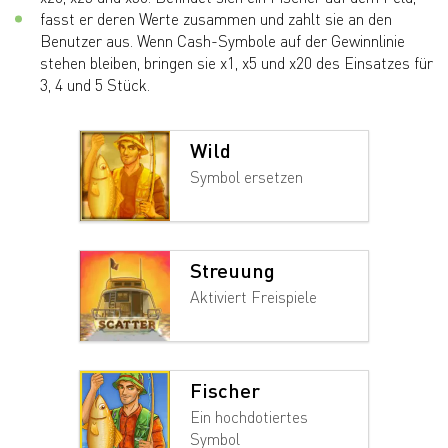
fasst er deren Werte zusammen und zahlt sie an den
Benutzer aus. Wenn Cash-Symbole auf der Gewinnlinie
stehen bleiben, bringen sie x1, x5 und x20 des Einsatzes für
3, 4 und 5 Stück.
Wild
Symbol ersetzen
Streuung
Aktiviert Freispiele
Fischer
Ein hochdotiertes
Symbol