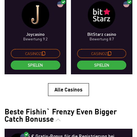
Joycasino
BitStarz casino
Bewertung 9.2
Bewertung 8.7
CASINOZ
CASINOZ
SPIELEN
SPIELEN
Alle Casinos
Beste Fishin` Frenzy Even Bigger
Catch Bonusse
5 € Gratis-Bonus für die Registrierung bei