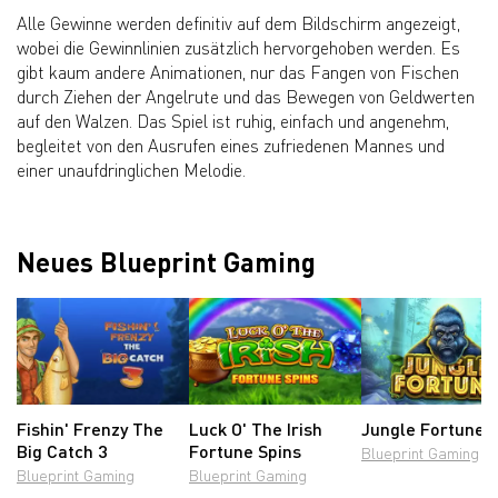
Alle Gewinne werden definitiv auf dem Bildschirm angezeigt,
wobei die Gewinnlinien zusätzlich hervorgehoben werden. Es
gibt kaum andere Animationen, nur das Fangen von Fischen
durch Ziehen der Angelrute und das Bewegen von Geldwerten
auf den Walzen. Das Spiel ist ruhig, einfach und angenehm,
begleitet von den Ausrufen eines zufriedenen Mannes und
einer unaufdringlichen Melodie.
Neues Blueprint Gaming
Fishin' Frenzy The
Luck O' The Irish
Jungle Fortune
Big Catch 3
Fortune Spins
Blueprint Gaming
Blueprint Gaming
Blueprint Gaming