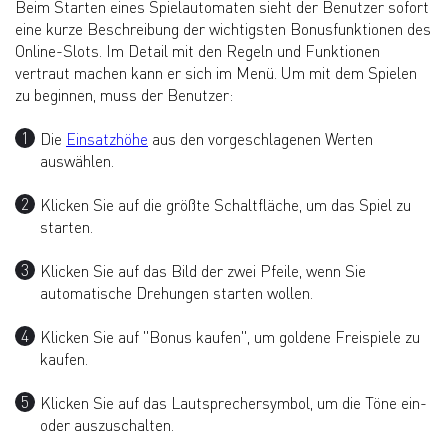
Beim Starten eines Spielautomaten sieht der Benutzer sofort
eine kurze Beschreibung der wichtigsten Bonusfunktionen des
Online-Slots. Im Detail mit den Regeln und Funktionen
vertraut machen kann er sich im Menü. Um mit dem Spielen
zu beginnen, muss der Benutzer:
Die
Einsatzhöhe
aus den vorgeschlagenen Werten
auswählen.
Klicken Sie auf die größte Schaltfläche, um das Spiel zu
starten.
Klicken Sie auf das Bild der zwei Pfeile, wenn Sie
automatische Drehungen starten wollen.
Klicken Sie auf "Bonus kaufen", um goldene Freispiele zu
kaufen.
Klicken Sie auf das Lautsprechersymbol, um die Töne ein-
oder auszuschalten.