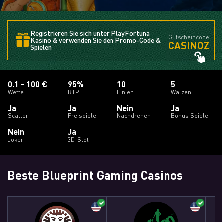
Registrieren Sie sich unter PlayFortuna
Gutscheincode
Kasino & verwenden Sie den Promo-Code &
CASINOZ
Spielen
0.1 - 100 €
95%
10
5
Wette
RTP
Linien
Walzen
Ja
Ja
Nein
Ja
Scatter
Freispiele
Nachdrehen
Bonus Spiele
Nein
Ja
Joker
3D-Slot
Beste Blueprint Gaming Casinos