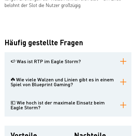
belohnt der Slot die Nutzer großzügig.
Häufig gestellte Fragen
🍉 Was ist RTP im Eagle Storm?
Die Rendite für den Spieler beträgt 96 %.
☘️ Wie viele Walzen und Linien gibt es in einem
Spiel von Blueprint Gaming?
Der Online-Slot bietet 6 Walzen in 5 Reihen.
💶 Wie hoch ist der maximale Einsatz beim
Eagle Storm?
Die Spieler können maximal 25 Euro setzen.
Vorteile
Nachteile