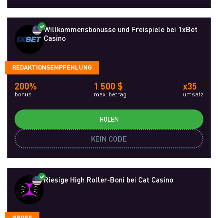
Willkommensbonusse und Freispiele bei 1xBet
Casino
REDAKTIONSEMPFEHLUNG
200%
1 500 $
x35
bonus
max. betrag
umsatz
HOLEN
KEIN CODE
Riesige High Roller-Boni bei Cat Casino
GROSS