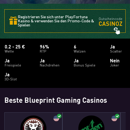
Registrieren Sie sich unter PlayFortuna
Gutscheincode
Kasino & verwenden Sie den Promo-Code &
CASINOZ
Spielen
0.2 - 25 €
96%
6
Ja
Wette
RTP
Walzen
Scatter
Ja
Ja
Ja
Nein
Freispiele
Nachdrehen
Bonus Spiele
Joker
Ja
3D-Slot
Beste Blueprint Gaming Casinos