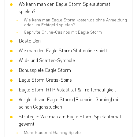
Scatter
Wo kann man den Eagle Storm Spielautomat
Ja
spielen?
Spiele mit gleichen Chancen
Nein
Wie kann man Eagle Storm kostenlos ohne Anmeldung
Bonusspiele
Free Spins, Bonus Game, Respin,
oder um Echtgeld spielen?
Multiplier, Feature Symbols, BuyBonus
Geprüfte Online-Casinos mit Eagle Storm
Volatilität
High
Beste Boni
3D-Slot
Ja
Wie man den Eagle Storm Slot online spielt
Respins
Ja
Wild- und Scatter-Symbole
Free Spins
Ja
Bonusspiele Eagle Storm
Wettlinie
0.2 - 25
Eagle Storm Gratis-Spins
Eagle Storm RTP, Volatilität & Trefferhäufigkeit
Vergleich von Eagle Storm (Blueprint Gaming) mit
seinen Gegenstücken
Strategie: Wie man am Eagle Storm Spielautomat
gewinnt
Mehr Blueprint Gaming Spiele