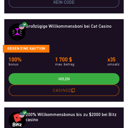
KEIN CODE
Großzügige Willkommensboni bei Cat Casino
GEGEN EINE KAUTION
100%
1 700 $
x35
bonus
max. betrag
umsatz
HOLEN
CASINOZ
200% Willkommensbonus bis zu $2000 bei Bitz
casino