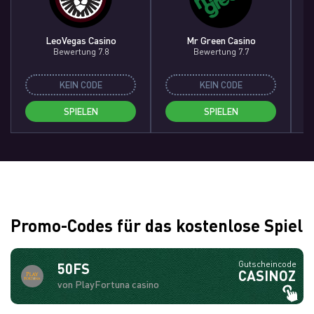
LeoVegas Casino
Mr Green Casino
Bewertung 7.8
Bewertung 7.7
KEIN CODE
KEIN CODE
SPIELEN
SPIELEN
Promo-Codes für das kostenlose Spiel
Gutscheincode
50FS
CASINOZ
von PlayFortuna casino