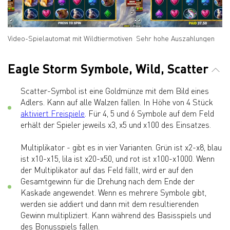
Video-Spielautomat mit Wildtiermotiven
Sehr hohe Auszahlungen
Eagle Storm Symbole, Wild, Scatter
Scatter-Symbol ist eine Goldmünze mit dem Bild eines
Adlers. Kann auf alle Walzen fallen. In Höhe von 4 Stück
aktiviert Freispiele
. Für 4, 5 und 6 Symbole auf dem Feld
erhält der Spieler jeweils x3, x5 und x100 des Einsatzes.
Multiplikator - gibt es in vier Varianten. Grün ist x2-x8, blau
ist x10-x15, lila ist x20-x50, und rot ist x100-x1000. Wenn
der Multiplikator auf das Feld fällt, wird er auf den
Gesamtgewinn für die Drehung nach dem Ende der
Kaskade angewendet. Wenn es mehrere Symbole gibt,
werden sie addiert und dann mit dem resultierenden
Gewinn multipliziert. Kann während des Basisspiels und
des Bonusspiels fallen.