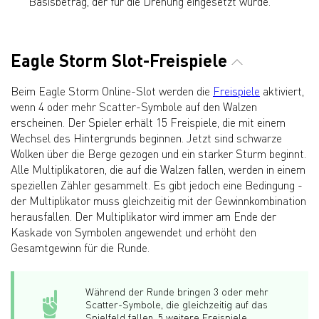
Basisbetrag, der für die Drehung eingesetzt wurde.
Eagle Storm Slot-Freispiele
Beim Eagle Storm Online-Slot werden die
Freispiele
aktiviert,
wenn 4 oder mehr Scatter-Symbole auf den Walzen
erscheinen. Der Spieler erhält 15 Freispiele, die mit einem
Wechsel des Hintergrunds beginnen. Jetzt sind schwarze
Wolken über die Berge gezogen und ein starker Sturm beginnt.
Alle Multiplikatoren, die auf die Walzen fallen, werden in einem
speziellen Zähler gesammelt. Es gibt jedoch eine Bedingung -
der Multiplikator muss gleichzeitig mit der Gewinnkombination
herausfallen. Der Multiplikator wird immer am Ende der
Kaskade von Symbolen angewendet und erhöht den
Gesamtgewinn für die Runde.
Während der Runde bringen 3 oder mehr
Scatter-Symbole, die gleichzeitig auf das
Spielfeld fallen, 5 weitere Freispiele.