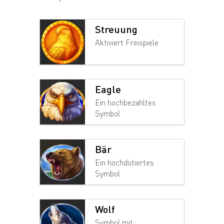
Streuung
Aktiviert Freispiele
Eagle
Ein hochbezahltes
Symbol
Bär
Ein hochdotiertes
Symbol
Wolf
Symbol mit