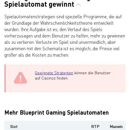
Spielautomat gewinnt
Spielautomatenstrategien sind spezielle Programme, die auf
der Grundlage der Wahrscheinlichkeitstheorie entwickelt
wurden. Ihre Aufgabe ist es, den Verlauf des Spiels
vorherzusagen und dem Benutzer zu helfen, mehr zu gewinnen
als zu verlieren. Verluste im Spiel sind unvermeidlich, aber
zusammen mit den Schemata ist es möglich, die Preise viel
größer als die Kosten zu machen.
Geeignete Strategien
können die Benutzer
auf Casinoz finden.
Mehr Blueprint Gaming Spielautomaten
Slot
RTP
Maxwin