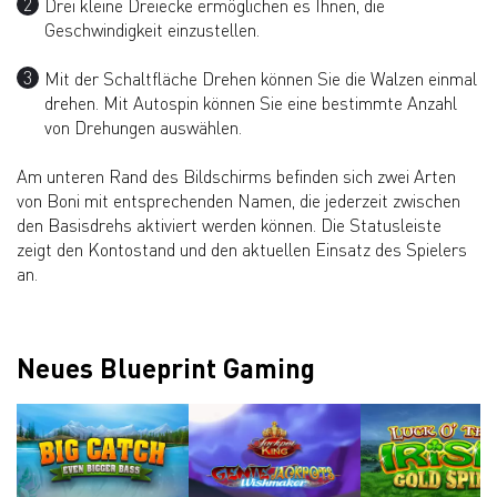
Drei kleine Dreiecke ermöglichen es Ihnen, die
Geschwindigkeit einzustellen.
Mit der Schaltfläche Drehen können Sie die Walzen einmal
drehen. Mit Autospin können Sie eine bestimmte Anzahl
von Drehungen auswählen.
Am unteren Rand des Bildschirms befinden sich zwei Arten
von Boni mit entsprechenden Namen, die jederzeit zwischen
den Basisdrehs aktiviert werden können. Die Statusleiste
zeigt den Kontostand und den aktuellen Einsatz des Spielers
an.
Neues Blueprint Gaming