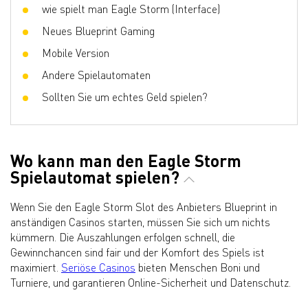
wie spielt man Eagle Storm (Interface)
Neues Blueprint Gaming
Mobile Version
Andere Spielautomaten
Sollten Sie um echtes Geld spielen?
Wo kann man den Eagle Storm
Spielautomat spielen?
Wenn Sie den Eagle Storm Slot des Anbieters Blueprint in
anständigen Casinos starten, müssen Sie sich um nichts
kümmern. Die Auszahlungen erfolgen schnell, die
Gewinnchancen sind fair und der Komfort des Spiels ist
maximiert.
Seriöse Casinos
bieten Menschen Boni und
Turniere, und garantieren Online-Sicherheit und Datenschutz.