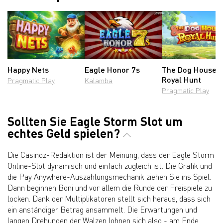
Happy Nets
Eagle Honor 7s
The Dog House –
Royal Hunt
Pragmatic Play
Kalamba
Pragmatic Play
Sollten Sie Eagle Storm Slot um
echtes Geld spielen?
Die Casinoz-Redaktion ist der Meinung, dass der Eagle Storm
Online-Slot dynamisch und einfach zugleich ist. Die Grafik und
die Pay Anywhere-Auszahlungsmechanik ziehen Sie ins Spiel.
Dann beginnen Boni und vor allem die Runde der Freispiele zu
locken. Dank der Multiplikatoren stellt sich heraus, dass sich
ein anständiger Betrag ansammelt. Die Erwartungen und
langen Drehungen der Walzen lohnen sich also - am Ende