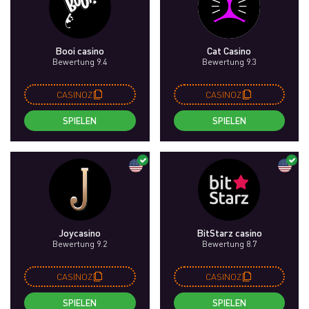
Booi casino
Cat Casino
Bewertung 9.4
Bewertung 9.3
CASINOZ
CASINOZ
SPIELEN
SPIELEN
Joycasino
BitStarz casino
Bewertung 9.2
Bewertung 8.7
CASINOZ
CASINOZ
SPIELEN
SPIELEN