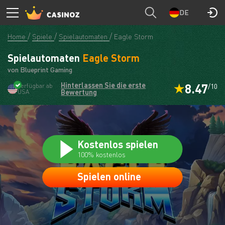
CASINOZ
SPIELEN
DE
Home
Spiele
Spielautomaten
Eagle Storm
Spielautomaten
Eagle Storm
von Blueprint Gaming
Hinterlassen Sie die erste
8.47
Verfügbar ab
/10
USA
Bewertung
Kostenlos spielen
100% kostenlos
Spielen online