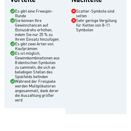
Es gibt eine Freespin-
Scatter-Symbole sind
Runde
selten
Sie können Ihre
Sehr geringe Vergütung
Gewinnchancen auf
für Ketten von 8-11
Bonusdrehs erhöhen,
Symbolen
indem Sie nur 25 % zu
Ihrem Einsatz hinzufügen.
Es gibt zwei Arten von
Kaufprämien
Es ist möglich,
Gewinnkombinationen aus
8 identischen Symbolen
zu sammeln, die sich an
beliebigen Stellen des
Spielfelds befinden
Während der Freispiele
werden Multiplikatoren
angesammelt, dank derer
die Auszahlung größer
wird