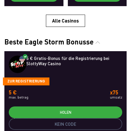
Alle Casinos
Beste Eagle Storm Bonusse
5 € Gratis-Bonus für die Registrierung bei
SlottyWay Casino
ZUR REGISTRIERUNG
5 €
x75
max. betrag
umsatz
HOLEN
KEIN CODE