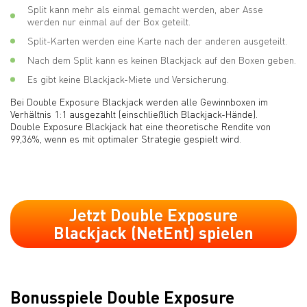
Split kann mehr als einmal gemacht werden, aber Asse
werden nur einmal auf der Box geteilt.
Split-Karten werden eine Karte nach der anderen ausgeteilt.
Nach dem Split kann es keinen Blackjack auf den Boxen geben.
Es gibt keine Blackjack-Miete und Versicherung.
Bei Double Exposure Blackjack werden alle Gewinnboxen im
Verhältnis 1:1 ausgezahlt (einschließlich Blackjack-Hände).
Double Exposure Blackjack hat eine theoretische Rendite von
99,36%, wenn es mit optimaler Strategie gespielt wird.
Jetzt Double Exposure
Blackjack (NetEnt) spielen
Bonusspiele Double Exposure