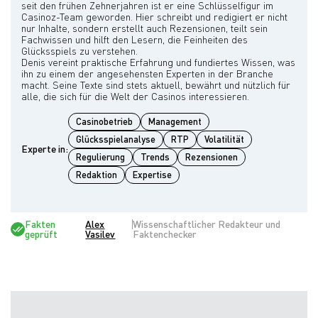
seit den frühen Zehnerjahren ist er eine Schlüsselfigur im
Casinoz-Team geworden. Hier schreibt und redigiert er nicht
nur Inhalte, sondern erstellt auch Rezensionen, teilt sein
Fachwissen und hilft den Lesern, die Feinheiten des
Glücksspiels zu verstehen.
Denis vereint praktische Erfahrung und fundiertes Wissen, was
ihn zu einem der angesehensten Experten in der Branche
macht. Seine Texte sind stets aktuell, bewährt und nützlich für
Casinobetrieb
Management
Glücksspielanalyse
RTP
Volatilität
Experte in:
Regulierung
Trends
Rezensionen
Redaktion
Expertise
Fakten
Alex
Wissenschaftlicher Redakteur und
geprüft
Vasilev
Faktenchecker