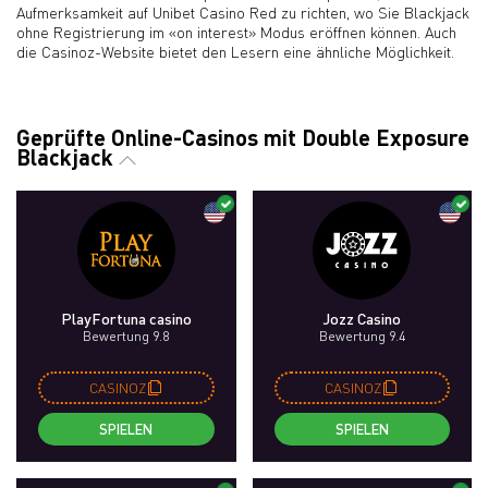
Aufmerksamkeit auf Unibet Casino Red zu richten, wo Sie Blackjack
ohne Registrierung im «on interest» Modus eröffnen können. Auch
die Casinoz-Website bietet den Lesern eine ähnliche Möglichkeit.
Geprüfte Online-Casinos mit Double Exposure
Blackjack
PlayFortuna casino
Jozz Casino
Bewertung 9.8
Bewertung 9.4
CASINOZ
CASINOZ
SPIELEN
SPIELEN