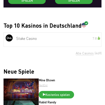
SPIELEN
SPIELEN
Top 10 Kasinos in Deutschland
Stake Casino
7.8
Alle Casinos
(469)
Neue Spiele
Mine Blown
NetEnt
Kostenlos spielen
Rabid Randy