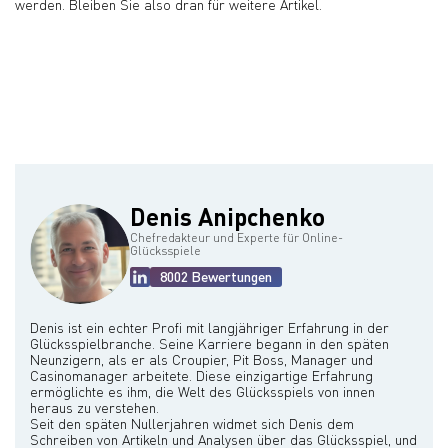
werden. Bleiben Sie also dran für weitere Artikel.
Denis Anipchenko
Chefredakteur und Experte für Online-
Glücksspiele
8002 Bewertungen
Denis ist ein echter Profi mit langjähriger Erfahrung in der
Glücksspielbranche. Seine Karriere begann in den späten
Neunzigern, als er als Croupier, Pit Boss, Manager und
Casinomanager arbeitete. Diese einzigartige Erfahrung
ermöglichte es ihm, die Welt des Glücksspiels von innen
heraus zu verstehen.
Seit den späten Nullerjahren widmet sich Denis dem
Schreiben von Artikeln und Analysen über das Glücksspiel, und