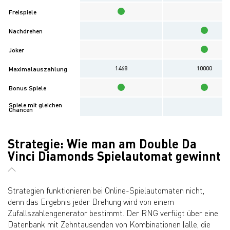
Freispiele
Nachdrehen
Joker
1468
10000
Maximalauszahlung
Bonus Spiele
Spiele mit gleichen
Chancen
Strategie: Wie man am Double Da
Vinci Diamonds Spielautomat gewinnt
Strategien funktionieren bei Online-Spielautomaten nicht,
denn das Ergebnis jeder Drehung wird von einem
Zufallszahlengenerator bestimmt. Der RNG verfügt über eine
Datenbank mit Zehntausenden von Kombinationen (alle, die