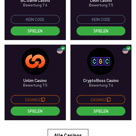
BC.Game Casino
Leon Casino
Bewertung 7.6
Bewertung 7.5
KEIN CODE
KEIN CODE
SPIELEN
SPIELEN
Unlim Casino
CryptoBoss Casino
Bewertung 7.5
Bewertung 7.4
CASINOZ
CASINOZ
SPIELEN
SPIELEN
Alle Casinos