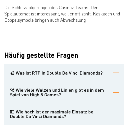
Die Schlussfolgerungen des Casinoz-Teams: Der
Spielautomat ist interessant, weil er oft zahlt. Kaskaden und
Doppelsymbole bringen auch Abwechslung.
Häufig gestellte Fragen
🍒 Was ist RTP in Double Da Vinci Diamonds?
Die Rendite für den Spieler beträgt 94,90 %.
🎅 Wie viele Walzen und Linien gibt es in dem
Spiel von High 5 Games?
Der Online-Slot bietet 5 Walzen in 3 Reihen und 40 feste
Gewinnlinien.
💵 Wie hoch ist der maximale Einsatz bei
Double Da Vinci Diamonds?
Die Spieler können maximal 40 Euro setzen.