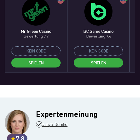
Mr Green Casino
BC.Game Casino
Bewertung 7.7
Bewertung 7.6
KEIN CODE
KEIN CODE
SPIELEN
SPIELEN
Expertenmeinung
Juliya Demko
7.8