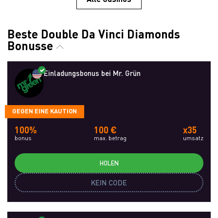
Beste Double Da Vinci Diamonds
Bonusse
Einladungsbonus bei Mr. Grün
GEGEN EINE KAUTION
100%
100 €
x35
bonus
max. betrag
umsatz
HOLEN
KEIN CODE