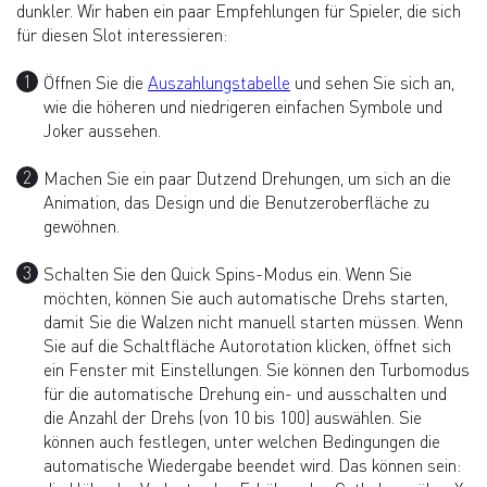
dunkler. Wir haben ein paar Empfehlungen für Spieler, die sich
für diesen Slot interessieren:
Öffnen Sie die
Auszahlungstabelle
und sehen Sie sich an,
wie die höheren und niedrigeren einfachen Symbole und
Joker aussehen.
Machen Sie ein paar Dutzend Drehungen, um sich an die
Animation, das Design und die Benutzeroberfläche zu
gewöhnen.
Schalten Sie den Quick Spins-Modus ein. Wenn Sie
möchten, können Sie auch automatische Drehs starten,
damit Sie die Walzen nicht manuell starten müssen. Wenn
Sie auf die Schaltfläche Autorotation klicken, öffnet sich
ein Fenster mit Einstellungen. Sie können den Turbomodus
für die automatische Drehung ein- und ausschalten und
die Anzahl der Drehs (von 10 bis 100) auswählen. Sie
können auch festlegen, unter welchen Bedingungen die
automatische Wiedergabe beendet wird. Das können sein: