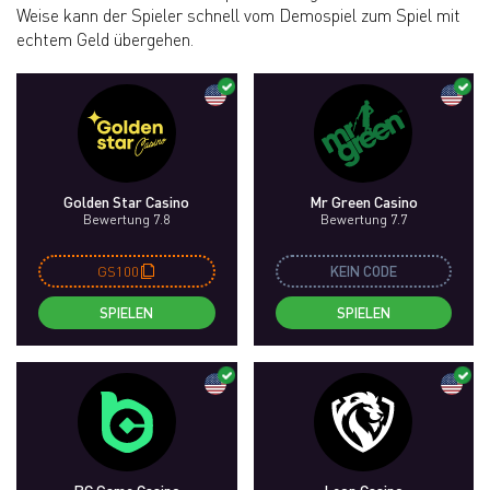
Weise kann der Spieler schnell vom Demospiel zum Spiel mit
echtem Geld übergehen.
Golden Star Casino
Mr Green Casino
Bewertung 7.8
Bewertung 7.7
GS100
KEIN CODE
SPIELEN
SPIELEN