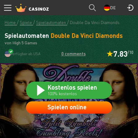
GS100
SPIELEN
DE
Home
Spiele
Spielautomaten
Double Da Vinci Diamonds
Spielautomaten
Double Da Vinci Diamonds
von High 5 Games
7.83
/10
0 comments
Verfügbar ab USA
Kostenlos spielen
100% kostenlos
Spielen online