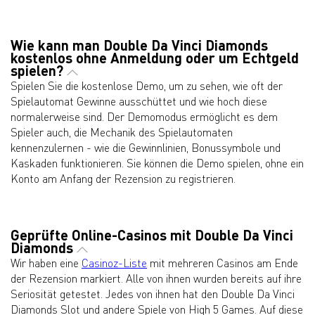
Wie kann man Double Da Vinci Diamonds
kostenlos ohne Anmeldung oder um Echtgeld
spielen?
Spielen Sie die kostenlose Demo, um zu sehen, wie oft der
Spielautomat Gewinne ausschüttet und wie hoch diese
normalerweise sind. Der Demomodus ermöglicht es dem
Spieler auch, die Mechanik des Spielautomaten
kennenzulernen - wie die Gewinnlinien, Bonussymbole und
Kaskaden funktionieren. Sie können die Demo spielen, ohne ein
Konto am Anfang der Rezension zu registrieren.
Geprüfte Online-Casinos mit Double Da Vinci
Diamonds
Wir haben eine
Casinoz-Liste
mit mehreren Casinos am Ende
der Rezension markiert. Alle von ihnen wurden bereits auf ihre
Seriosität getestet. Jedes von ihnen hat den Double Da Vinci
Diamonds Slot und andere Spiele von High 5 Games. Auf diese