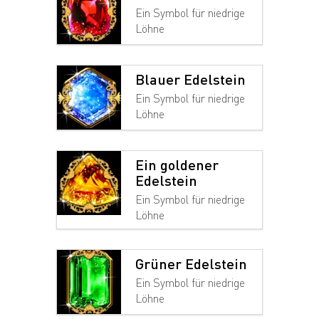
Ein Symbol für niedrige
Löhne
Blauer Edelstein
Ein Symbol für niedrige
Löhne
Ein goldener
Edelstein
Ein Symbol für niedrige
Löhne
Grüner Edelstein
Ein Symbol für niedrige
Löhne