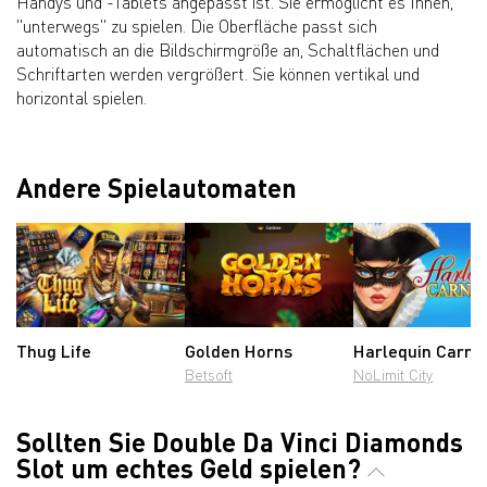
Handys und -Tablets angepasst ist. Sie ermöglicht es Ihnen,
"unterwegs" zu spielen. Die Oberfläche passt sich
automatisch an die Bildschirmgröße an, Schaltflächen und
Schriftarten werden vergrößert. Sie können vertikal und
horizontal spielen.
Andere Spielautomaten
Thug Life
Golden Horns
Harlequin Carniv
Betsoft
NoLimit City
Sollten Sie Double Da Vinci Diamonds
Slot um echtes Geld spielen?