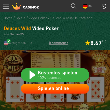
WELCOME
SPIELEN
DE
Home
Spiele
Video Poker
Deuces Wild in Deutschland
Deuces Wild
Video Poker
von GamesOS
8.67
/10
0 comments
Verfügbar ab USA
Kostenlos spielen
100% kostenlos
Spielen online