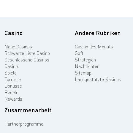
Casino
Andere Rubriken
Neue Casinos
Casino des Monats
Schwarze Liste Casino
Soft
Geschlossene Casinos
Strategien
Casino
Nachrichten
Spiele
Sitemap
Turniere
Landgestützte Kasinos
Bonusse
Regeln
Rewards
Zusammenarbeit
Partnerprogramme