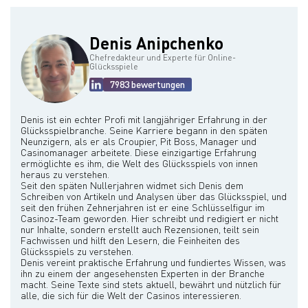
Denis Anipchenko
Chefredakteur und Experte für Online-
Glücksspiele
7983 bewertungen
Denis ist ein echter Profi mit langjähriger Erfahrung in der
Glücksspielbranche. Seine Karriere begann in den späten
Neunzigern, als er als Croupier, Pit Boss, Manager und
Casinomanager arbeitete. Diese einzigartige Erfahrung
ermöglichte es ihm, die Welt des Glücksspiels von innen
heraus zu verstehen.
Seit den späten Nullerjahren widmet sich Denis dem
Schreiben von Artikeln und Analysen über das Glücksspiel, und
seit den frühen Zehnerjahren ist er eine Schlüsselfigur im
Casinoz-Team geworden. Hier schreibt und redigiert er nicht
nur Inhalte, sondern erstellt auch Rezensionen, teilt sein
Fachwissen und hilft den Lesern, die Feinheiten des
Glücksspiels zu verstehen.
Denis vereint praktische Erfahrung und fundiertes Wissen, was
ihn zu einem der angesehensten Experten in der Branche
macht. Seine Texte sind stets aktuell, bewährt und nützlich für