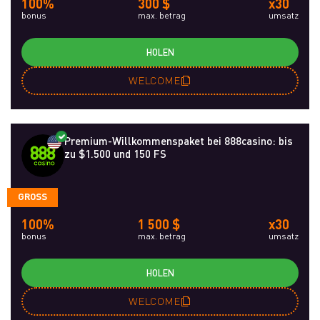
100%
300 $
x30
bonus
max. betrag
umsatz
HOLEN
WELCOME
Premium-Willkommenspaket bei 888casino: bis
zu $1.500 und 150 FS
GROSS
100%
1 500 $
x30
bonus
max. betrag
umsatz
HOLEN
WELCOME