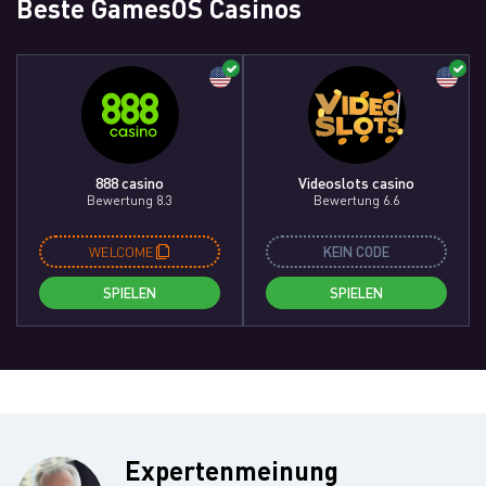
Beste GamesOS Casinos
888 casino
Videoslots сasino
Bewertung 8.3
Bewertung 6.6
WELCOME
KEIN CODE
SPIELEN
SPIELEN
Expertenmeinung