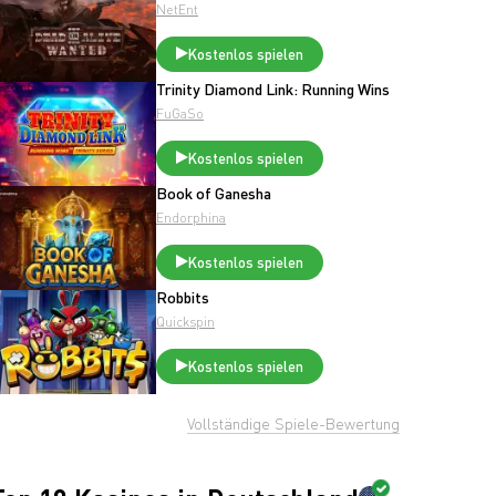
NetEnt
Kostenlos spielen
Trinity Diamond Link: Running Wins
FuGaSo
Kostenlos spielen
Book of Ganesha
Endorphina
Kostenlos spielen
Robbits
Quickspin
Kostenlos spielen
Vollständige Spiele-Bewertung