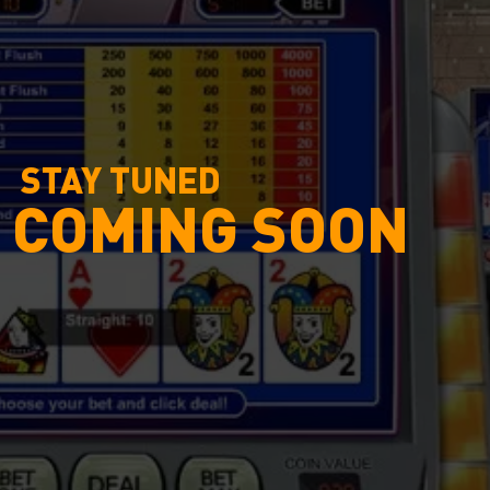
STAY TUNED
 COMING SOON