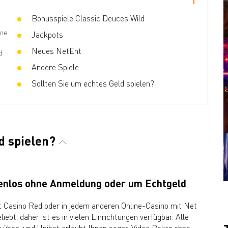
Bonusspiele Classic Deuces Wild
Jackpots
Neues NetEnt
d
Andere Spiele
Sollten Sie um echtes Geld spielen?
d spielen?
tenlos ohne Anmeldung oder um Echtgeld
t Casino Red oder in jedem anderen Online-Casino mit Net
ebt, daher ist es in vielen Einrichtungen verfügbar. Alle
 üben, und Unibet erlaubt Ihnen sogar, Video Poker ohne