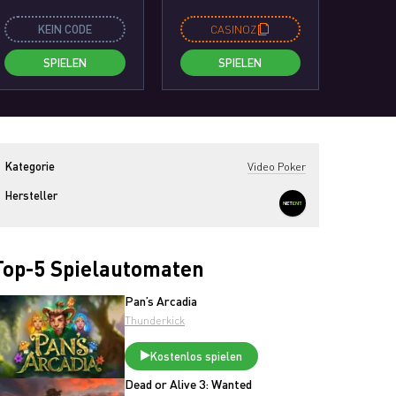
KEIN CODE
CASINOZ
SPIELEN
SPIELEN
Kategorie
Video Poker
Hersteller
Top-5 Spielautomaten
Pan’s Arcadia
Thunderkick
Kostenlos spielen
Dead or Alive 3: Wanted