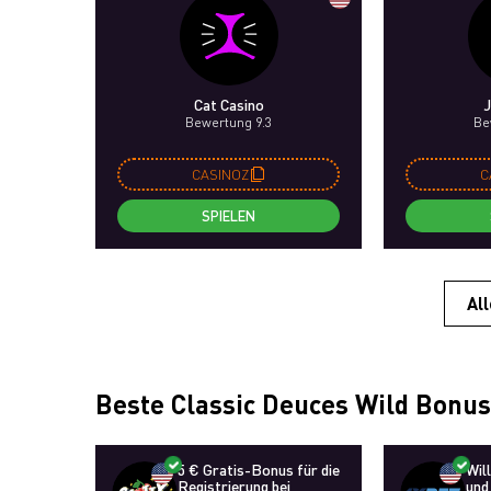
Cat Casino
Bewertung 9.3
Be
CASINOZ
C
SPIELEN
Al
Beste Classic Deuces Wild Bonu
5 € Gratis-Bonus für die
Wil
Registrierung bei
und