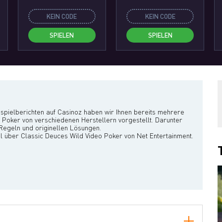
KEIN CODE
KEIN CODE
SPIELEN
SPIELEN
sspielberichten auf Casinoz haben wir Ihnen bereits mehrere
 Poker von verschiedenen Herstellern vorgestellt. Darunter
 Regeln und originellen Lösungen.
el über Classic Deuces Wild Video Poker von Net Entertainment.