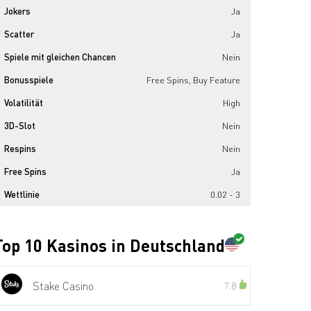
Jokers
Ja
Scatter
Ja
Spiele mit gleichen Chancen
Nein
Bonusspiele
Free Spins, Buy Feature
Volatilität
High
3D-Slot
Nein
Respins
Nein
Free Spins
Ja
Wettlinie
0.02 - 3
Top 10 Kasinos in Deutschland
Stake Casino
7.8