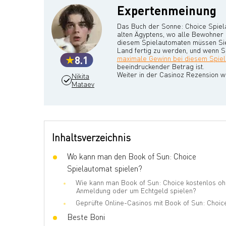
Expertenmeinung
Das Buch der Sonne: Choice Spiel
alten Ägyptens, wo alle Bewohner d
diesem Spielautomaten müssen Sie
Land fertig zu werden, und wenn S
8.1
maximale Gewinn bei diesem Spiel
beeindruckender Betrag ist.
Weiter in der Casinoz Rezension w
Nikita
Mataev
Inhaltsverzeichnis
Wo kann man den Book of Sun: Choice
Spielautomat spielen?
Wie kann man Book of Sun: Choice kostenlos ohne
Anmeldung oder um Echtgeld spielen?
Geprüfte Online-Casinos mit Book of Sun: Choic
Beste Boni