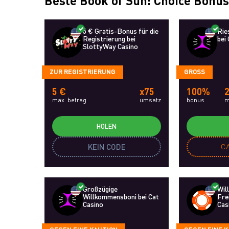
Beste Book of Sun: Choice Bonu
5 € Gratis-Bonus für die
Rie
Registrierung bei
bei
SlottyWay Casino
ZUR REGISTRIERUNG
GROSS
5 €
x75
100%
max. betrag
umsatz
bonus
m
HOLEN
C
KEIN CODE
Großzügige
Wil
Willkommensboni bei Cat
Fre
Casino
Cas