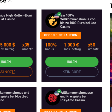
sse
sige High Roller-Boni
Ein 100%
 Cat Casino
Willkommensbonus von
bis zu 1000 Euro bei Joo
Casino
GEGEN EINE KAUTION
25 000 $
x35
100%
1 000 €
x50
ax. betrag
umsatz
bonus
max. betrag
umsatz
HOLEN
HOLEN
ASINOZ
KEIN CODE
lkommensbonus und
Willkommensbonusse
ispiele bei Mostbet
und Freispiele bei
ino
PlayAmo Casino