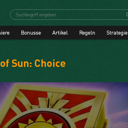
iere
Bonusse
Artikel
Regeln
Strategi
of Sun: Choice