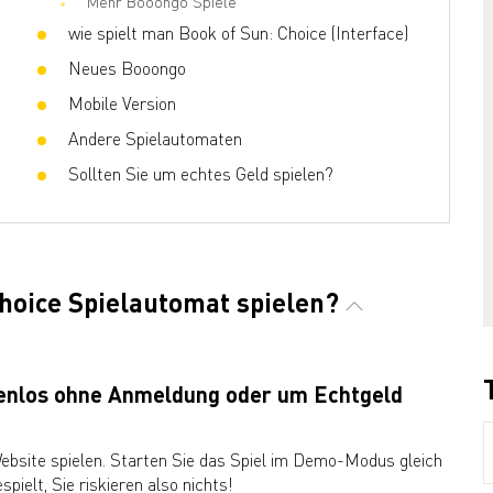
Mehr Booongo Spiele
wie spielt man Book of Sun: Choice (Interface)
Neues Booongo
Mobile Version
Andere Spielautomaten
Sollten Sie um echtes Geld spielen?
hoice Spielautomat spielen?
tenlos ohne Anmeldung oder um Echtgeld
ebsite spielen. Starten Sie das Spiel im Demo-Modus gleich
pielt, Sie riskieren also nichts!