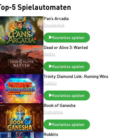
Top-5 Spielautomaten
Pan’s Arcadia
Thunderkick
Kostenlos spielen
Dead or Alive 3: Wanted
NetEnt
Kostenlos spielen
Trinity Diamond Link: Running Wins
FuGaSo
Kostenlos spielen
Book of Ganesha
Endorphina
Kostenlos spielen
Robbits