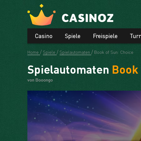
Casino
Spiele
Freispiele
Turn
Home
Spiele
Spielautomaten
Book of Sun: Choice
Spielautomaten
Book 
von Booongo