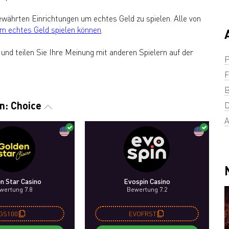
ewährten Einrichtungen um echtes Geld zu spielen. Alle von
 um echtes Geld spielen können
.
nd teilen Sie Ihre Meinung mit anderen Spielern auf der
P
F
B
un: Choice
D
A
n Star Casino
Evospin Casino
wertung 7.8
Bewertung 7.2
GS100
EVOFRST