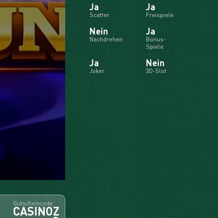
Ja
Ja
Scatter
Freispiele
Nein
Ja
Nachdrehen
Bonus-
Spiele
Ja
Nein
Joker
3D-Slot
Gutscheincode
CASINOZ