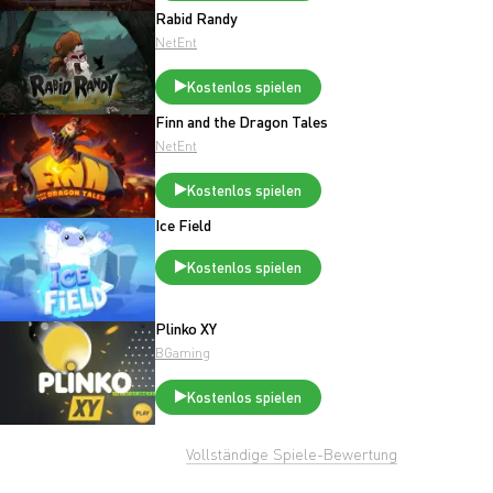
Rabid Randy
NetEnt
Kostenlos spielen
Finn and the Dragon Tales
NetEnt
Kostenlos spielen
Ice Field
Kostenlos spielen
Plinko XY
BGaming
Kostenlos spielen
Vollständige Spiele-Bewertung