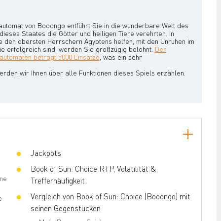
automat von Booongo entführt Sie in die wunderbare Welt des
ieses Staates die Götter und heiligen Tiere verehrten. In
 den obersten Herrschern Ägyptens helfen, mit den Unruhen im
ie erfolgreich sind, werden Sie großzügig belohnt.
Der
automaten beträgt 5000 Einsätze
, was ein sehr
erden wir Ihnen über alle Funktionen dieses Spiels erzählen.
Jackpots
Book of Sun: Choice RTP, Volatilität &
Trefferhäufigkeit
Vergleich von Book of Sun: Choice (Booongo) mit
e
seinen Gegenstücken