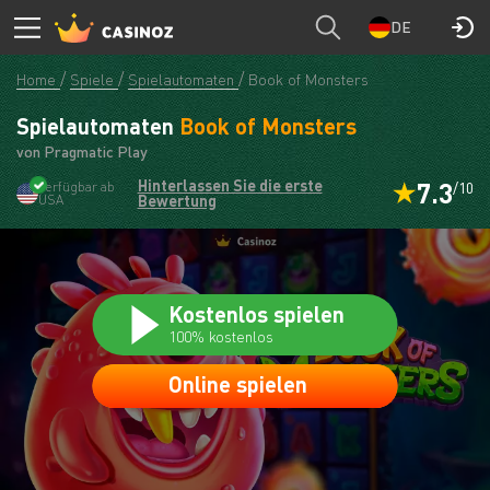
CASINOZ
SPIELEN
DE
Home
Spiele
Spielautomaten
Book of Monsters
Spielautomaten
Book of Monsters
von Pragmatic Play
Hinterlassen Sie die erste
7.3
Verfügbar ab
/10
USA
Bewertung
Kostenlos spielen
100% kostenlos
Online spielen