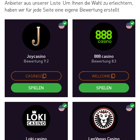
Anbieter aus unserer Liste. Um Ihnen die Wahl zu erleichtern,
haben wir für jede Seite eine eigene Bewertung erstellt.
Joycasino
888 casino
Bewertung 9.2
Bewertung 8.3
CASINOZ
WELCOME
SPIELEN
SPIELEN
Loki casino
LeoVegas Casino