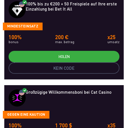
100% bis zu €200 + 50 Freispiele auf Ihre erste
Einzahlung bei Bet It All
MINDESTEINSATZ
100%
200 €
x25
bonus
max. betrag
umsatz
HOLEN
KEIN CODE
Großzügige Willkommensboni bei Cat Casino
GEGEN EINE KAUTION
100%
1 700 $
x35