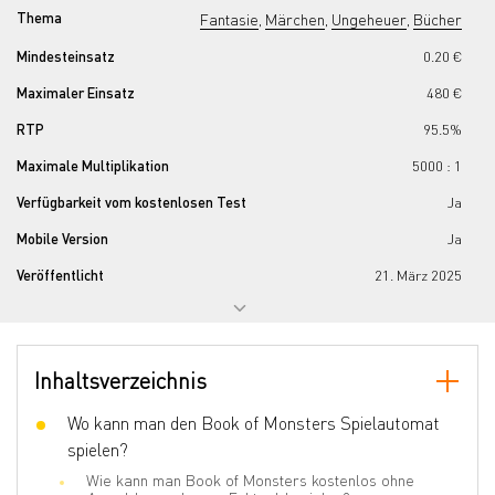
Thema
Fantasie
Märchen
Ungeheuer
Bücher
,
,
,
Mindesteinsatz
0.20 €
Maximaler Einsatz
480 €
RTP
95.5%
Maximale Multiplikation
5000 : 1
Verfügbarkeit vom kostenlosen Test
Ja
Mobile Version
Ja
Veröffentlicht
21. März 2025
Anzahl der Walzen
7
Jokers
Nein
Inhaltsverzeichnis
Scatter
Nein
Spiele mit gleichen Chancen
Wo kann man den Book of Monsters Spielautomat
Nein
spielen?
Bonusspiele
Free Spins, Bet Bonus, Mega Symbols,
Buy Feature, Country Cluster, Symbols
Wie kann man Book of Monsters kostenlos ohne
collection, Level Up, Additional Free