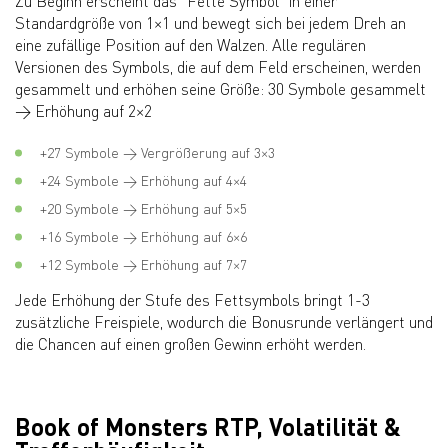
Zu Beginn erscheint das "Fette Symbol" in einer
Standardgröße von 1×1 und bewegt sich bei jedem Dreh an
eine zufällige Position auf den Walzen. Alle regulären
Versionen des Symbols, die auf dem Feld erscheinen, werden
gesammelt und erhöhen seine Größe: 30 Symbole gesammelt
→ Erhöhung auf 2×2
+27 Symbole → Vergrößerung auf 3×3
+24 Symbole → Erhöhung auf 4×4
+20 Symbole → Erhöhung auf 5×5
+16 Symbole → Erhöhung auf 6×6
+12 Symbole → Erhöhung auf 7×7
Jede Erhöhung der Stufe des Fettsymbols bringt 1-3
zusätzliche Freispiele, wodurch die Bonusrunde verlängert und
die Chancen auf einen großen Gewinn erhöht werden.
Book of Monsters RTP, Volatilität &