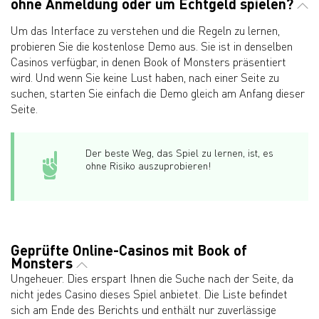
ohne Anmeldung oder um Echtgeld spielen?
Um das Interface zu verstehen und die Regeln zu lernen,
probieren Sie die kostenlose Demo aus. Sie ist in denselben
Casinos verfügbar, in denen Book of Monsters präsentiert
wird. Und wenn Sie keine Lust haben, nach einer Seite zu
suchen, starten Sie einfach die Demo gleich am Anfang dieser
Seite.
Der beste Weg, das Spiel zu lernen, ist, es
ohne Risiko auszuprobieren!
Geprüfte Online-Casinos mit Book of
Monsters
Ungeheuer. Dies erspart Ihnen die Suche nach der Seite, da
nicht jedes Casino dieses Spiel anbietet. Die Liste befindet
sich am Ende des Berichts und enthält nur zuverlässige