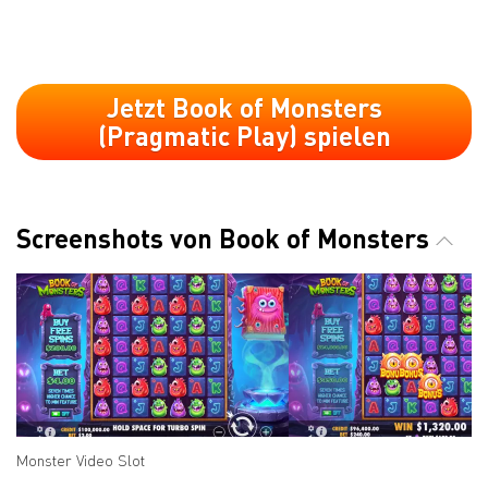
Jetzt Book of Monsters
(Pragmatic Play) spielen
Screenshots von Book of Monsters
Monster Video Slot