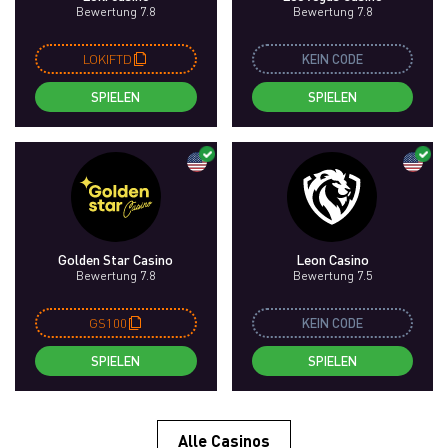
Bewertung 7.8
Bewertung 7.8
LOKIFTD
KEIN CODE
SPIELEN
SPIELEN
Golden Star Casino
Leon Casino
Bewertung 7.8
Bewertung 7.5
GS100
KEIN CODE
SPIELEN
SPIELEN
Alle Casinos