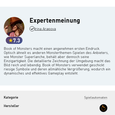
Expertenmeinung
Irina Arapova
7.3
Book of Monsters macht einen angenehmen ersten Eindruck.
Optisch ähnelt es anderen Monsterthemen-Spielen des Anbieters,
wie Monster Superlanche, behält aber dennoch seine
Einzigartigkeit. Die detaillierte Zeichnung der Umgebung macht das
Bild reich und lebendig. Book of Monsters verwendet geschickt
riesige Symbole und deren allmähliche Vergrößerung, wodurch ein
dynamisches und effektives Gameplay entsteht.
Kategorie
Spielautomaten
Hersteller