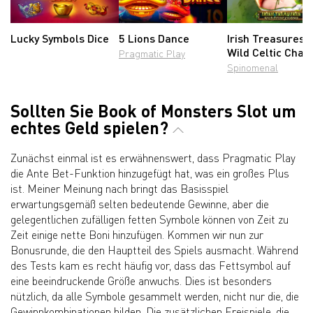
Lucky Symbols Dice
5 Lions Dance
Irish Treasures 
Wild Celtic Cha
Pragmatic Play
Spinomenal
Sollten Sie Book of Monsters Slot um
echtes Geld spielen?
Zunächst einmal ist es erwähnenswert, dass Pragmatic Play
die Ante Bet-Funktion hinzugefügt hat, was ein großes Plus
ist. Meiner Meinung nach bringt das Basisspiel
erwartungsgemäß selten bedeutende Gewinne, aber die
gelegentlichen zufälligen fetten Symbole können von Zeit zu
Zeit einige nette Boni hinzufügen. Kommen wir nun zur
Bonusrunde, die den Hauptteil des Spiels ausmacht. Während
des Tests kam es recht häufig vor, dass das Fettsymbol auf
eine beeindruckende Größe anwuchs. Dies ist besonders
nützlich, da alle Symbole gesammelt werden, nicht nur die, die
Gewinnkombinationen bilden. Die zusätzlichen Freispiele, die