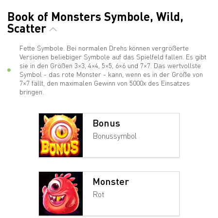
Book of Monsters Symbole, Wild,
Scatter
Fette Symbole. Bei normalen Drehs können vergrößerte
Versionen beliebiger Symbole auf das Spielfeld fallen. Es gibt
sie in den Größen 3×3, 4×4, 5×5, 6×6 und 7×7. Das wertvollste
Symbol - das rote Monster - kann, wenn es in der Größe von
7×7 fällt, den maximalen Gewinn von 5000x des Einsatzes
bringen.
Bonus
Bonussymbol
Monster
Rot