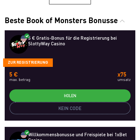
Beste Book of Monsters Bonusse
5 € Gratis-Bonus für die Registrierung bei
SlottyWay Casino
ZUR REGISTRIERUNG
5 €
x75
max. betrag
umsatz
HOLEN
KEIN CODE
Willkommensbonusse und Freispiele bei 1xBet
Casino