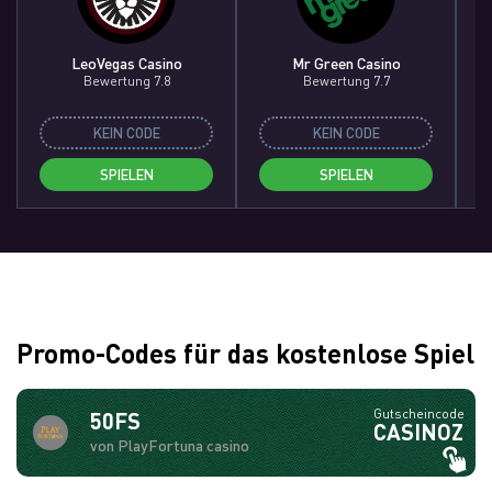
LeoVegas Casino
Mr Green Casino
Bewertung 7.8
Bewertung 7.7
KEIN CODE
KEIN CODE
SPIELEN
SPIELEN
Promo-Codes für das kostenlose Spiel
Gutscheincode
50FS
CASINOZ
von PlayFortuna casino