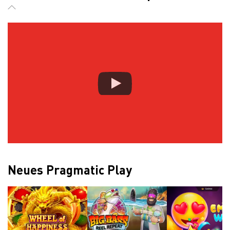
Neues Pragmatic Play