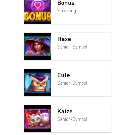
Bonus
Streuung
Hexe
Senior-Symbol
Eule
Senior-Symbol
Katze
Senior-Symbol