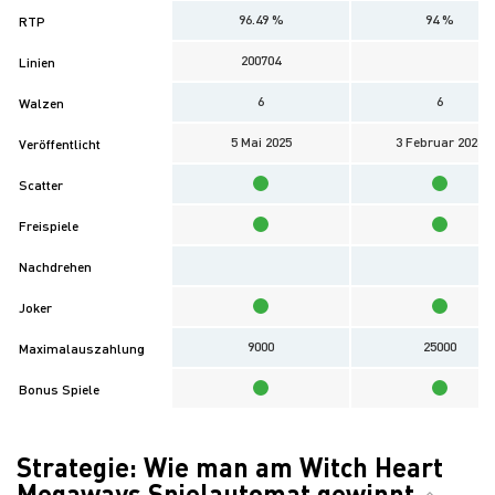
96.49 %
94 %
RTP
200704
Linien
6
6
Walzen
5 Mai 2025
3 Februar 2026
Veröffentlicht
Scatter
Freispiele
Nachdrehen
Joker
9000
25000
Maximalauszahlung
Bonus Spiele
Strategie: Wie man am Witch Heart
Megaways Spielautomat gewinnt