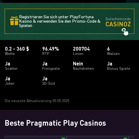
Registrieren Sie sich unter PlayFortuna
Gutscheincode
Kasino & verwenden Sie den Promo-Code &
CASINOZ
Spielen
0.2 - 360 $
96.49%
200704
6
Wette
RTP
Linien
Walzen
Ja
Ja
Nein
Ja
Scatter
Freispiele
Nachdrehen
Bonus Spiele
Ja
Ja
Joker
3D-Slot
Die neueste Aktualisierung 05.05.2025
Beste Pragmatic Play Casinos