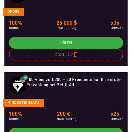
GROSS
100%
25 000 $
x35
bonus
max. betrag
umsatz
HOLEN
CASINOZ
100% bis zu €200 + 50 Freispiele auf Ihre erste
Einzahlung bei Bet It All
MINDESTEINSATZ
100%
200 €
x25
bonus
max. betrag
umsatz