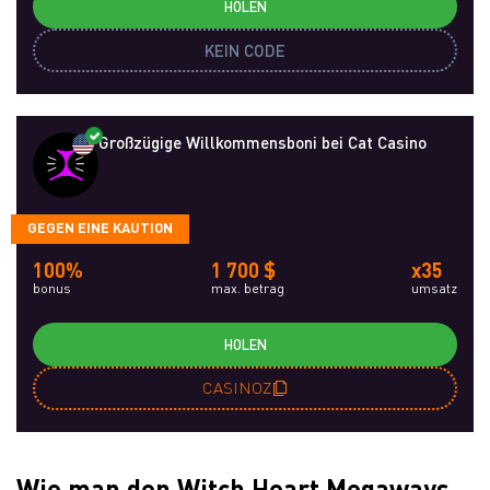
HOLEN
KEIN CODE
Großzügige Willkommensboni bei Cat Casino
GEGEN EINE KAUTION
100%
1 700 $
x35
bonus
max. betrag
umsatz
HOLEN
CASINOZ
Wie man den Witch Heart Megaways