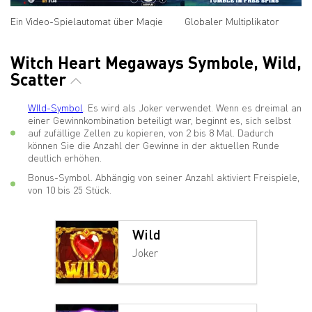
Ein Video-Spielautomat über Magie
Globaler Multiplikator
Witch Heart Megaways Symbole, Wild,
Scatter
WIld-Symbol
. Es wird als Joker verwendet. Wenn es dreimal an
einer Gewinnkombination beteiligt war, beginnt es, sich selbst
auf zufällige Zellen zu kopieren, von 2 bis 8 Mal. Dadurch
können Sie die Anzahl der Gewinne in der aktuellen Runde
deutlich erhöhen.
Bonus-Symbol. Abhängig von seiner Anzahl aktiviert Freispiele,
von 10 bis 25 Stück.
Wild
Joker