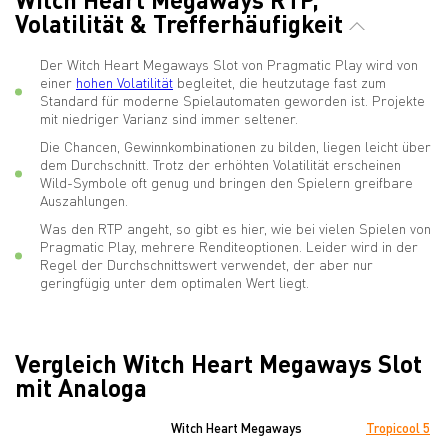
Volatilität & Trefferhäufigkeit
Der Witch Heart Megaways Slot von Pragmatic Play wird von
einer
hohen Volatilität
begleitet, die heutzutage fast zum
Standard für moderne Spielautomaten geworden ist. Projekte
mit niedriger Varianz sind immer seltener.
Die Chancen, Gewinnkombinationen zu bilden, liegen leicht über
dem Durchschnitt. Trotz der erhöhten Volatilität erscheinen
Wild-Symbole oft genug und bringen den Spielern greifbare
Auszahlungen.
Was den RTP angeht, so gibt es hier, wie bei vielen Spielen von
Pragmatic Play, mehrere Renditeoptionen. Leider wird in der
Regel der Durchschnittswert verwendet, der aber nur
geringfügig unter dem optimalen Wert liegt.
Vergleich Witch Heart Megaways Slot
mit Analoga
Witch Heart Megaways
Tropicool 5