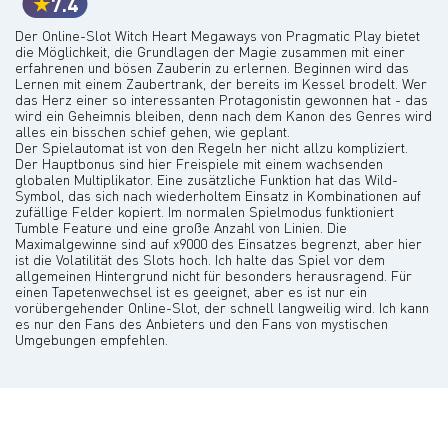
7.4
Der Online-Slot Witch Heart Megaways von Pragmatic Play bietet
die Möglichkeit, die Grundlagen der Magie zusammen mit einer
erfahrenen und bösen Zauberin zu erlernen. Beginnen wird das
Lernen mit einem Zaubertrank, der bereits im Kessel brodelt. Wer
das Herz einer so interessanten Protagonistin gewonnen hat - das
wird ein Geheimnis bleiben, denn nach dem Kanon des Genres wird
alles ein bisschen schief gehen, wie geplant.
Der Spielautomat ist von den Regeln her nicht allzu kompliziert.
Der Hauptbonus sind hier Freispiele mit einem wachsenden
globalen Multiplikator. Eine zusätzliche Funktion hat das Wild-
Symbol, das sich nach wiederholtem Einsatz in Kombinationen auf
zufällige Felder kopiert. Im normalen Spielmodus funktioniert
Tumble Feature und eine große Anzahl von Linien. Die
Maximalgewinne sind auf x9000 des Einsatzes begrenzt, aber hier
ist die Volatilität des Slots hoch. Ich halte das Spiel vor dem
allgemeinen Hintergrund nicht für besonders herausragend. Für
einen Tapetenwechsel ist es geeignet, aber es ist nur ein
vorübergehender Online-Slot, der schnell langweilig wird. Ich kann
es nur den Fans des Anbieters und den Fans von mystischen
Umgebungen empfehlen.