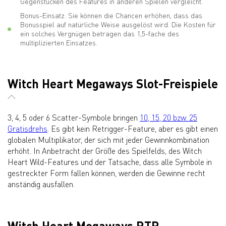
Gegenstücken des Features in anderen Spielen vergleicht.
Bonus-Einsatz. Sie können die Chancen erhöhen, dass das
Bonusspiel auf natürliche Weise ausgelöst wird. Die Kosten für
ein solches Vergnügen betragen das 1,5-fache des
multiplizierten Einsatzes.
Witch Heart Megaways Slot-Freispiele
3, 4, 5 oder 6 Scatter-Symbole bringen
10, 15, 20 bzw. 25
Gratisdrehs
. Es gibt kein Retrigger-Feature, aber es gibt einen
globalen Multiplikator, der sich mit jeder Gewinnkombination
erhöht. In Anbetracht der Größe des Spielfelds, des Witch
Heart Wild-Features und der Tatsache, dass alle Symbole in
gestreckter Form fallen können, werden die Gewinne recht
anständig ausfallen.
Witch Heart Megaways RTP,