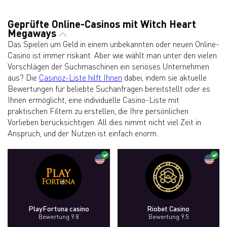
Geprüfte Online-Casinos mit Witch Heart
Megaways
Das Spielen um Geld in einem unbekannten oder neuen Online-
Casino ist immer riskant. Aber wie wählt man unter den vielen
Vorschlägen der Suchmaschinen ein seriöses Unternehmen
aus? Die
Casinoz-Liste hilft Ihnen
dabei, indem sie aktuelle
Bewertungen für beliebte Suchanfragen bereitstellt oder es
Ihnen ermöglicht, eine individuelle Casino-Liste mit
praktischen Filtern zu erstellen, die Ihre persönlichen
Vorlieben berücksichtigen. All dies nimmt nicht viel Zeit in
Anspruch, und der Nutzen ist einfach enorm.
PlayFortuna casino
Riobet Casino
Bewertung 9.8
Bewertung 9.5