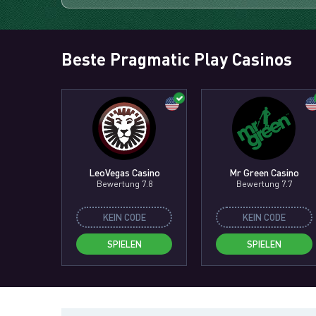
Beste Pragmatic Play Casinos
LeoVegas Casino
Mr Green Casino
Bewertung 7.8
Bewertung 7.7
KEIN CODE
KEIN CODE
SPIELEN
SPIELEN