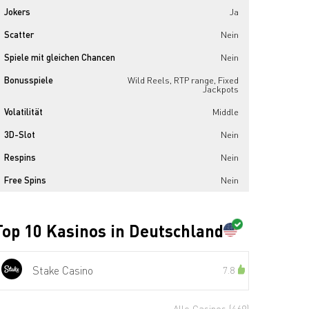
Jokers
Ja
Scatter
Nein
Spiele mit gleichen Chancen
Nein
Bonusspiele
Wild Reels, RTP range, Fixed
Jackpots
Volatilität
Middle
3D-Slot
Nein
Respins
Nein
Free Spins
Nein
Top 10 Kasinos in Deutschland
Stake Casino
7.8
Alle Casinos
(469)