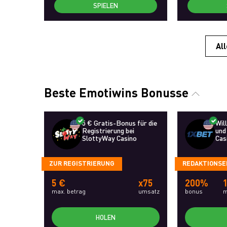
SPIELEN
Al
Beste Emotiwins Bonusse
5 € Gratis-Bonus für die
Wil
Registrierung bei
und
SlottyWay Casino
Cas
ZUR REGISTRIERUNG
REDAKTIONS
5 €
x75
200%
max. betrag
umsatz
bonus
m
HOLEN