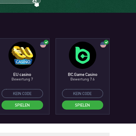
EU casino
BC.Game Casino
Bewertung 7
Bewertung 7.6
KEIN CODE
KEIN CODE
SPIELEN
SPIELEN