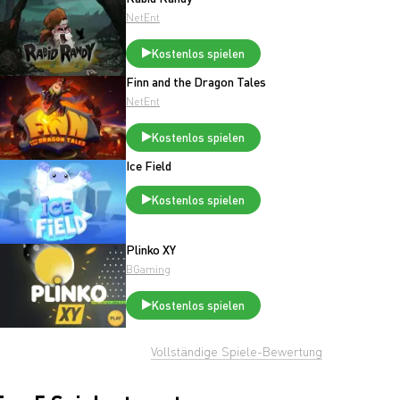
NetEnt
Kostenlos spielen
Finn and the Dragon Tales
NetEnt
Kostenlos spielen
Ice Field
Kostenlos spielen
Plinko XY
BGaming
Kostenlos spielen
Vollständige Spiele-Bewertung