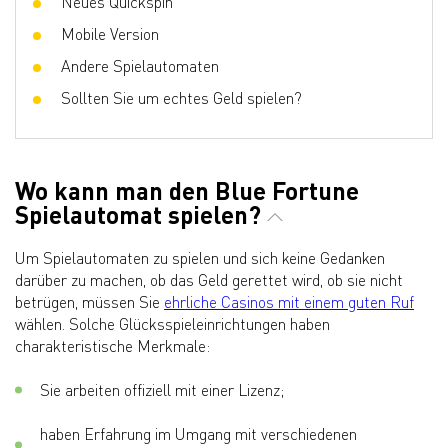
Neues Quickspin
Mobile Version
Andere Spielautomaten
Sollten Sie um echtes Geld spielen?
Wo kann man den Blue Fortune
Spielautomat spielen?
Um Spielautomaten zu spielen und sich keine Gedanken
darüber zu machen, ob das Geld gerettet wird, ob sie nicht
betrügen, müssen Sie
ehrliche Casinos mit einem guten Ruf
wählen. Solche Glücksspieleinrichtungen haben
charakteristische Merkmale:
Sie arbeiten offiziell mit einer Lizenz;
haben Erfahrung im Umgang mit verschiedenen