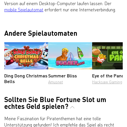
Version auf einem Desktop-Computer laufen lassen. Der
mobile Spielautomat
erfordert nur eine Internetverbindung.
Andere Spielautomaten
Ding Dong Christmas
Summer Bliss
Eye of the Panda
Bells
Amusnet
Hacksaw Gaming
Sollten Sie Blue Fortune Slot um
echtes Geld spielen?
Meine Faszination für Piratenthemen hat eine tolle
Unterstützung gefunden! Ich empfehle das Spiel als recht