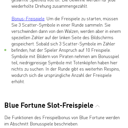
wiederholte Drehung zusammengezählt.
Bonus-Freispiele
. Um die Freispiele zu starten, müssen
Sie 3 Scatter-Symbole in einer Runde sammeln. Sie
verschwinden dann von den Walzen, werden aber in einem
speziellen Zähler auf der linken Seite des Bildschirms
gespeichert. Sobald sich 3 Scatter-Symbole im Zähler
befinden, hat der Spieler Anspruch auf 10 Freispiele.
Symbole mit Bildern von Piraten nehmen am Bonusspiel
teil, niedrigpreisige Symbole mit Totenköpfen haben hier
nichts zu suchen. In der Runde gibt es weiterhin Respins,
wodurch sich die ursprüngliche Anzahl der Freispiele
erhöht.
Blue Fortune Slot-Freispiele
Die Funktionen des Freispielbonus von Blue Fortune werden
im Abschnitt Bonusspiele beschrieben.