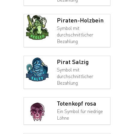
Piraten-Holzbein
Symbol mit
durchschnittlicher
Bezahlung
Pirat Salzig
Symbol mit
durchschnittlicher
Bezahlung
Totenkopf rosa
Ein Symbol für niedrige
Löhne