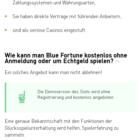
Zahlungssystemen und Währungsarten;
Sie haben direkte Verträge mit führenden Anbietern;
sind als seriöse Casinos eingestuft.
Wie kann man Blue Fortune kostenlos ohne
Anmeldung oder um Echtgeld spielen?
Ein solches Angebot kann man nicht ablehnen!
Die Demoversion des Slots wird ohne
Registrierung und kostenlos angeboten.
Eine genaue Bekanntschaft mit den Funktionen der
Glücksspielunterhaltung wird helfen, Spielerfahrung zu
sammeln.