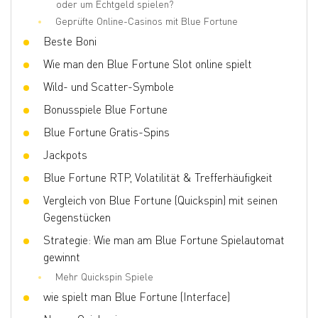
Spiele mit gleichen Chancen
Nein
oder um Echtgeld spielen?
Geprüfte Online-Casinos mit Blue Fortune
Volatilität
High
Beste Boni
3D-Slot
Ja
Wie man den Blue Fortune Slot online spielt
Respins
Ja
Wild- und Scatter-Symbole
Free Spins
Ja
Bonusspiele Blue Fortune
Wettlinie
0.1 - 100
Blue Fortune Gratis-Spins
Jackpots
Blue Fortune RTP, Volatilität & Trefferhäufigkeit
Vergleich von Blue Fortune (Quickspin) mit seinen
Gegenstücken
Strategie: Wie man am Blue Fortune Spielautomat
gewinnt
Mehr Quickspin Spiele
wie spielt man Blue Fortune (Interface)