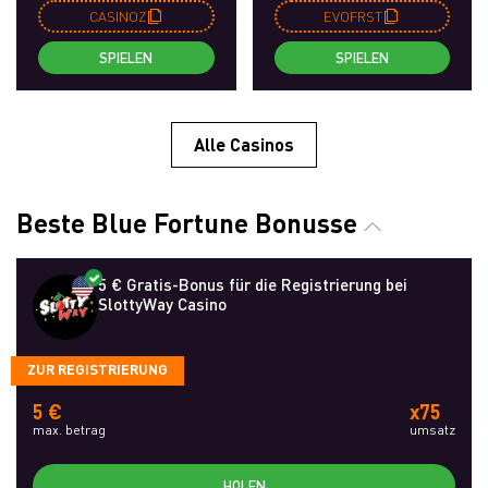
CASINOZ
EVOFRST
SPIELEN
SPIELEN
Alle Casinos
Beste Blue Fortune Bonusse
5 € Gratis-Bonus für die Registrierung bei
SlottyWay Casino
ZUR REGISTRIERUNG
5 €
x75
max. betrag
umsatz
HOLEN