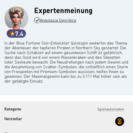
Expertenmeinung
Anastasia Deordica
7.4
In der Blue Fortune Slot-Entwickler Quickspin weiterhin das Thema
der Abenteuer der tapferen Piraten in Northern Sky gestartet. Die
Suche nach Schätzen auf einem gesunkenen Schiff ist gefährlich,
denn das Gold wird von einem Riesenkraken und den Skeletten
toter Seeleute bewacht. Die Neudrehungen nach jedem Gewinn und
die Ansammlung von Scatter-Symbolen, die schließlich einen Sturm
von Freispielen mit Premium-Symbolen auslösen, helfen Ihnen zu
gewinnen. Der Maximalgewinn kann bis zu 3.111 Mal höher sein als
der getätigte Einsatz.
Kategorie
Spielautomaten
Hersteller