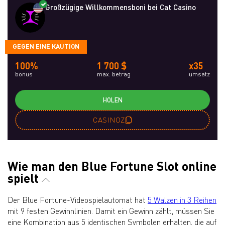
Großzügige Willkommensboni bei Cat Casino
GEGEN EINE KAUTION
100%
1 700 $
x35
bonus
max. betrag
umsatz
HOLEN
CASINOZ
Wie man den Blue Fortune Slot online
spielt
Der Blue Fortune-Videospielautomat hat
5 Walzen in 3 Reihen
mit 9 festen Gewinnlinien. Damit ein Gewinn zählt, müssen Sie
eine Kombination aus 5 identischen Symbolen erhalten, die auf