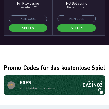
Mr. Play casino
NetBet сasino
Bewertung 7.3
Bewertung 7.3
KEIN CODE
KEIN CODE
SPIELEN
SPIELEN
Promo-Codes für das kostenlose Spiel
Gutscheincode
50FS
CASINOZ
von PlayFortuna casino