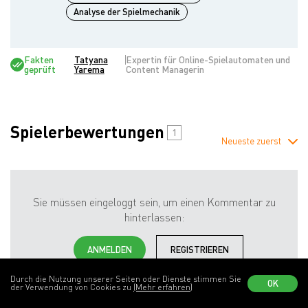
Analyse der Spielmechanik
Fakten
Tatyana
Expertin für Online-Spielautomaten und
geprüft
Yarema
Content Managerin
Spielerbewertungen
1
Neueste zuerst
Sie müssen eingeloggt sein, um einen Kommentar zu
hinterlassen:
ANMELDEN
REGISTRIEREN
Durch die Nutzung unserer Seiten oder Dienste stimmen Sie
OK
der Verwendung von Cookies zu
(Mehr erfahren)