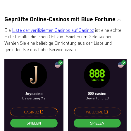
Geprüfte Online-Casinos mit Blue Fortune
Die
Liste der verifizierten Casinos auf Casinoz
ist eine echte
Hilfe für alle, die einen Ort zum Spielen um Geld suchen.
Wählen Sie eine beliebige Einrichtung aus der Liste und
genießen Sie das hohe Serviceniveau.
Joycasino
888 casino
Bewertung 9.2
Bewertung 8.3
CASINOZ
WELCOME
SPIELEN
SPIELEN