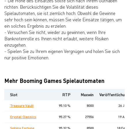
- Die Höhe des Einsatzes sollte sich nach Ihrem Guthaben
richten. Berücksichtigen Sie die Volatilität dieses
Spielautomaten, sie ist ziemlich hoch. Obwohl die Gewinne
sehr hoch sein können, müssen Sie viele Einsätze tätigen, um
ein solches Ergebnis zu erzielen.
- Versuchen Sie nicht, wieder zu gewinnen, wenn Ihre
Banknotenrolle es Ihnen nicht erlaubt, weitere Risiken
einzugehen.
- Spielen Sie zu Ihrem eigenen Vergnügen und holen Sie sich
nur positive Emotionen.
Mehr Booming Games Spielautomaten
Slot
RTP
Maxwin
Veröffentlichun
Treasure Vault
95.10 %
8000
26 Jan
Crystal Classics
95.27 %
27556
19 Aug
Sphinx Fortune
95.32 %
8500
18 Febr