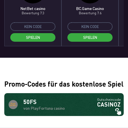
NetBet сasino
BC.Game Casino
Bewertung 7.3
Bewertung 7.6
KEIN CODE
KEIN CODE
SPIELEN
SPIELEN
Promo-Codes für das kostenlose Spiel
Gutscheincode
50FS
CASINOZ
von PlayFortuna casino