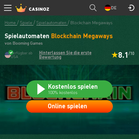
CASINOZ
SPIELEN
DE
Home
Spiele
Spielautomaten
Blockchain Megaways
Spielautomaten
Blockchain Megaways
von Booming Games
Hinterlassen Sie die erste
8.1
Verfügbar ab
/10
USA
Bewertung
Kostenlos spielen
100% kostenlos
Online spielen