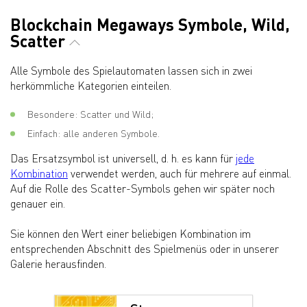
Blockchain Megaways Symbole, Wild,
Scatter
Alle Symbole des Spielautomaten lassen sich in zwei
herkömmliche Kategorien einteilen.
Besondere: Scatter und Wild;
Einfach: alle anderen Symbole.
Das Ersatzsymbol ist universell, d. h. es kann für
jede
Kombination
verwendet werden, auch für mehrere auf einmal.
Auf die Rolle des Scatter-Symbols gehen wir später noch
genauer ein.
Sie können den Wert einer beliebigen Kombination im
entsprechenden Abschnitt des Spielmenüs oder in unserer
Galerie herausfinden.