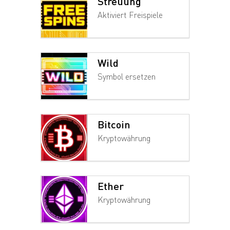
Streuung
Aktiviert Freispiele
Wild
Symbol ersetzen
Bitcoin
Kryptowährung
Ether
Kryptowährung