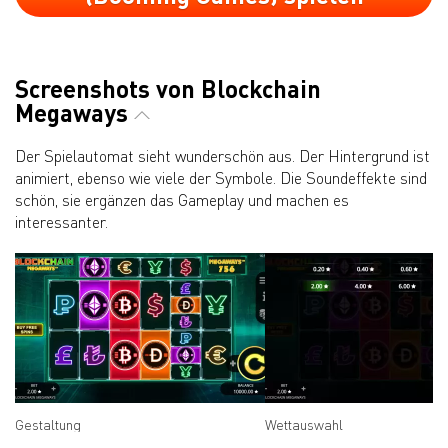
Screenshots von Blockchain
Megaways
Der Spielautomat sieht wunderschön aus. Der Hintergrund ist
animiert, ebenso wie viele der Symbole. Die Soundeffekte sind
schön, sie ergänzen das Gameplay und machen es
interessanter.
Gestaltung
Wettauswahl