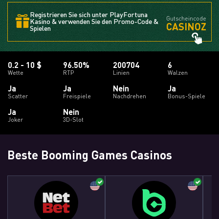
Registrieren Sie sich unter PlayFortuna
Gutscheincode
Kasino & verwenden Sie den Promo-Code &
CASINOZ
Spielen
0.2 - 10 $
96.50%
200704
6
Wette
RTP
Linien
Walzen
Ja
Ja
Nein
Ja
Scatter
Freispiele
Nachdrehen
Bonus-Spiele
Ja
Nein
Joker
3D-Slot
Beste Booming Games Casinos