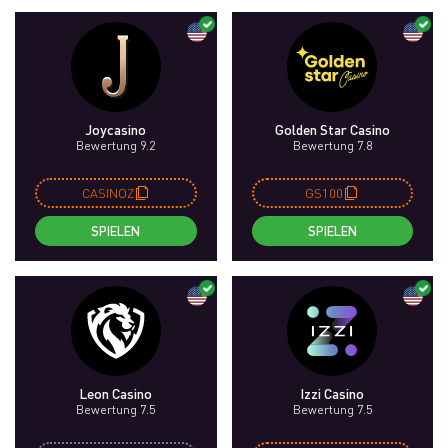
Joycasino
Golden Star Casino
Bewertung 9.2
Bewertung 7.8
CASINOZ
GS100
SPIELEN
SPIELEN
Leon Casino
Izzi Casino
Bewertung 7.5
Bewertung 7.5