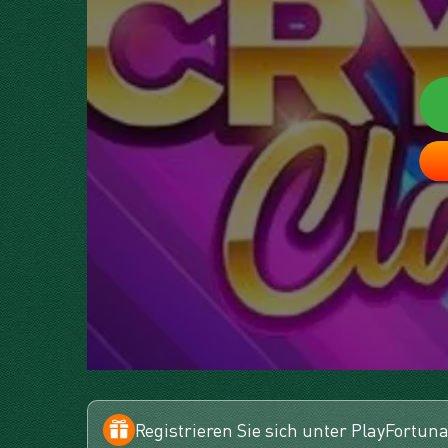
Registrieren Sie sich unter PlayFortu