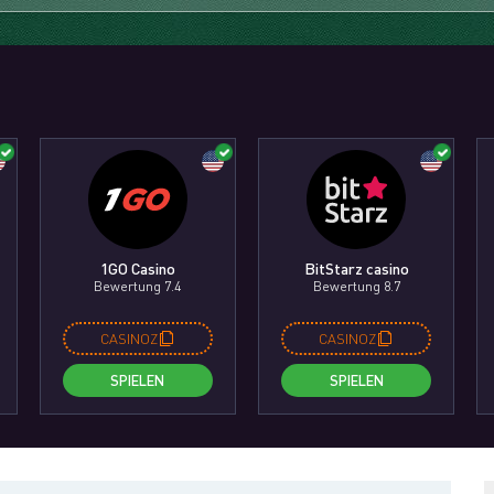
1GO Casino
BitStarz casino
Bewertung 7.4
Bewertung 8.7
CASINOZ
CASINOZ
SPIELEN
SPIELEN