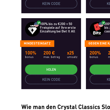
KEIN CODE
K
100% bis zu €200 + 50
200
Freispiele auf Ihre erste
bis
Einzahlung bei Bet It All
cas
MINDESTEINSATZ
GEGEN EINE 
100%
200 €
x25
200%
bonus
max. betrag
umsatz
bonus
m
HOLEN
KEIN CODE
K
Wie man den Crystal Classics Slo