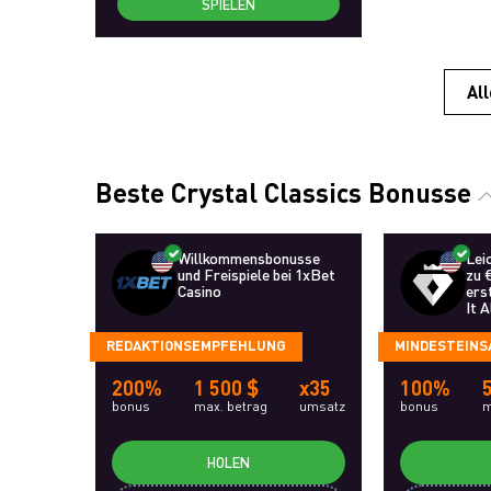
SPIELEN
Al
Beste Crystal Classics Bonusse
Willkommensbonusse
Lei
und Freispiele bei 1xBet
zu 
Casino
ers
It A
REDAKTIONSEMPFEHLUNG
MINDESTEINS
200%
1 500 $
x35
100%
bonus
max. betrag
umsatz
bonus
m
HOLEN