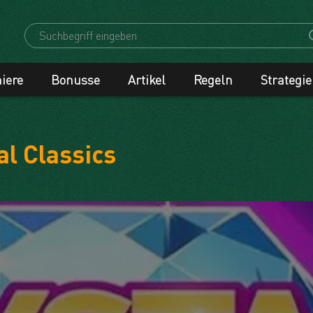
iere
Bonusse
Artikel
Regeln
Strategi
al Classics