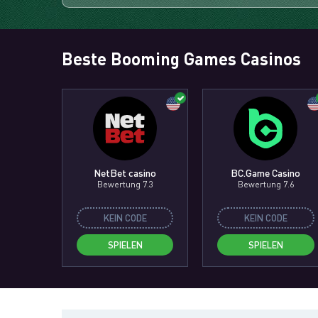
Beste Booming Games Casinos
NetBet сasino
BC.Game Casino
Bewertung 7.3
Bewertung 7.6
KEIN CODE
KEIN CODE
SPIELEN
SPIELEN