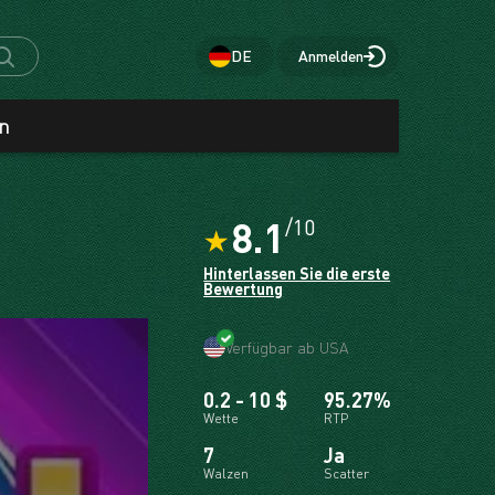
DE
Anmelden
en
8.1
/10
Hinterlassen Sie die erste
Bewertung
Verfügbar ab USA
0.2 - 10 $
95.27%
Wette
RTP
7
Ja
Walzen
Scatter