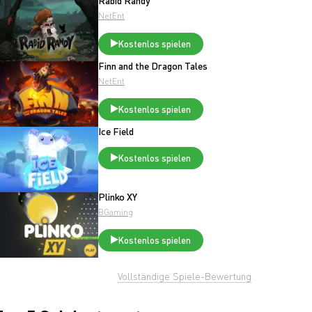
Rabid Randy
NetEnt
Kostenlos spielen
Finn and the Dragon Tales
NetEnt
Kostenlos spielen
Ice Field
Kostenlos spielen
Plinko XY
BGaming
Kostenlos spielen
Vollständige Spiele-Bewertung