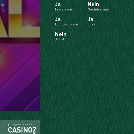
Ja
Nein
Freispiele
Nachdrehen
Ja
Ja
Bonus-Spiele
Joker
Nein
3D-Slot
Gutscheincode
CASINOZ