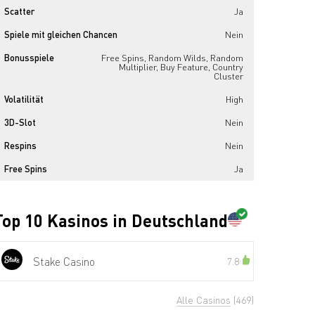
Scatter
Ja
Spiele mit gleichen Chancen
Nein
Bonusspiele
Free Spins, Random Wilds, Random
Multiplier, Buy Feature, Country
Cluster
Volatilität
High
3D-Slot
Nein
Respins
Nein
Free Spins
Ja
Top 10 Kasinos in Deutschland
Stake Casino
7.8
Alle Casinos
(469)