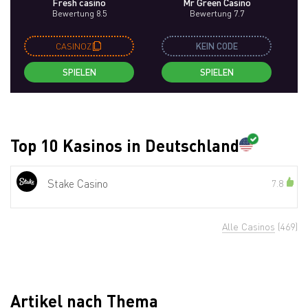
Fresh casino
Mr Green Casino
Bewertung 8.5
Bewertung 7.7
CASINOZ
KEIN CODE
SPIELEN
SPIELEN
Top 10 Kasinos in Deutschland
Stake Casino
7.8
Alle Casinos
(469)
Artikel nach Thema