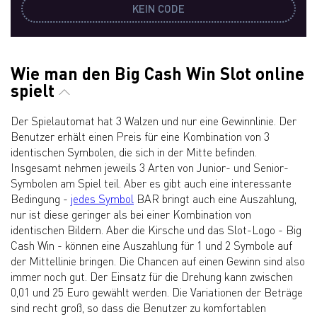
KEIN CODE
Wie man den Big Cash Win Slot online
spielt
Der Spielautomat hat 3 Walzen und nur eine Gewinnlinie. Der
Benutzer erhält einen Preis für eine Kombination von 3
identischen Symbolen, die sich in der Mitte befinden.
Insgesamt nehmen jeweils 3 Arten von Junior- und Senior-
Symbolen am Spiel teil. Aber es gibt auch eine interessante
Bedingung -
jedes Symbol
BAR bringt auch eine Auszahlung,
nur ist diese geringer als bei einer Kombination von
identischen Bildern. Aber die Kirsche und das Slot-Logo - Big
Cash Win - können eine Auszahlung für 1 und 2 Symbole auf
der Mittellinie bringen. Die Chancen auf einen Gewinn sind also
immer noch gut. Der Einsatz für die Drehung kann zwischen
0,01 und 25 Euro gewählt werden. Die Variationen der Beträge
sind recht groß, so dass die Benutzer zu komfortablen