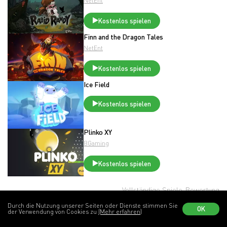
NetEnt
Kostenlos spielen
Finn and the Dragon Tales
NetEnt
Kostenlos spielen
Ice Field
Kostenlos spielen
Plinko XY
BGaming
Kostenlos spielen
Vollständige Spiele-Bewertung
Durch die Nutzung unserer Seiten oder Dienste stimmen Sie
OK
der Verwendung von Cookies zu
(Mehr erfahren)
Top-5 Spielautomaten