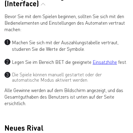
(Interface)
Bevor Sie mit dem Spielen beginnen, sollten Sie sich mit den
Bedienelementen und Einstellungen des Automaten vertraut
machen:
Machen Sie sich mit der Auszahlungstabelle vertraut,
studieren Sie die Werte der Symbole.
Legen Sie im Bereich BET die geeignete
Einsatzhöhe
fest.
Die Spiele können manuell gestartet oder der
automatische Modus aktiviert werden.
Alle Gewinne werden auf dem Bildschirm angezeigt, und das
Gesamtguthaben des Benutzers ist unten auf der Seite
ersichtlich.
Neues Rival