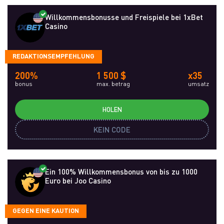
Willkommensbonusse und Freispiele bei 1xBet
Casino
REDAKTIONSEMPFEHLUNG
200%
1 500 $
x35
bonus
max. betrag
umsatz
HOLEN
KEIN CODE
Ein 100% Willkommensbonus von bis zu 1000
Euro bei Joo Casino
GEGEN EINE KAUTION