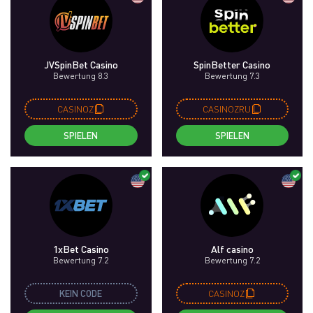
JVSpinBet Casino
SpinBetter Casino
Bewertung 8.3
Bewertung 7.3
CASINOZ
CASINOZRU
SPIELEN
SPIELEN
1xBet Casino
Alf casino
Bewertung 7.2
Bewertung 7.2
KEIN CODE
CASINOZ