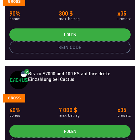
GROSS
90%
300 $
x35
bonus
max. betrag
umsatz
HOLEN
KEIN CODE
Bis zu $7000 und 100 FS auf Ihre dritte
Einzahlung bei Cactus
GROSS
40%
7 000 $
x35
bonus
max. betrag
umsatz
HOLEN