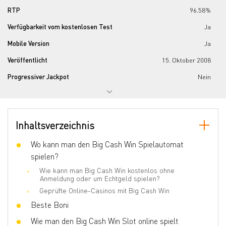
RTP
96.58%
Verfügbarkeit vom kostenlosen Test
Ja
Mobile Version
Ja
Veröffentlicht
15. Oktober 2008
Progressiver Jackpot
Nein
Anzahl der Walzen
3
Anzahl der Linien
1
Inhaltsverzeichnis
Jokers
Nein
Scatter
Wo kann man den Big Cash Win Spielautomat
Nein
spielen?
Spiele mit gleichen Chancen
Nein
Wie kann man Big Cash Win kostenlos ohne
Volatilität
Middle
Anmeldung oder um Echtgeld spielen?
Geprüfte Online-Casinos mit Big Cash Win
3D-Slot
Ja
Beste Boni
Respins
Nein
Wie man den Big Cash Win Slot online spielt