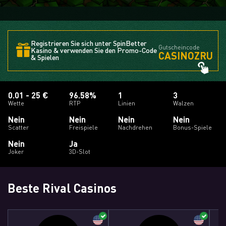
Registrieren Sie sich unter SpinBetter
Gutscheincode
Kasino & verwenden Sie den Promo-Code
CASINOZRU
& Spielen
0.01 - 25 €
96.58%
1
3
Wette
RTP
Linien
Walzen
Nein
Nein
Nein
Nein
Scatter
Freispiele
Nachdrehen
Bonus-Spiele
Nein
Ja
Joker
3D-Slot
Beste Rival Casinos