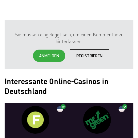
Sie müssen eingeloggt sein, um einen Kommentar zu
hinterlassen:
ANMELDEN
REGISTRIEREN
Interessante Online-Casinos in
Deutschland