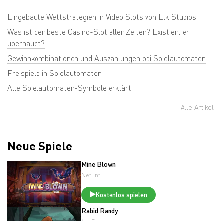
Eingebaute Wettstrategien in Video Slots von Elk Studios
Was ist der beste Casino-Slot aller Zeiten? Existiert er
überhaupt?
Gewinnkombinationen und Auszahlungen bei Spielautomaten
Freispiele in Spielautomaten
Alle Spielautomaten-Symbole erklärt
Alle Artikel
Neue Spiele
Mine Blown
NetEnt
Kostenlos spielen
Rabid Randy